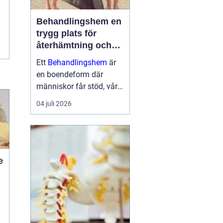
Behandlingshem en
trygg plats för
återhämtning och
förändring
Ett
Behandlingshem
är
en boendeform där
människor får stöd, vård
och struktur under en
04 juli 2026
period i livet när det
egna nätverket eller
öppenvården inte räcker.
Målet är att skapa
trygghet, stabilitet och
e
förutsättni...