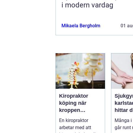
i modern vardag
Mikaela Bergholm
01 au
Kiropraktor
Sjukgy
köping när
karlstad 
kroppen
hittar d
behöver hjälp
hjälp f
En kiropraktor
Många i 
tillbaka
kroppe
arbetar med att
går runt