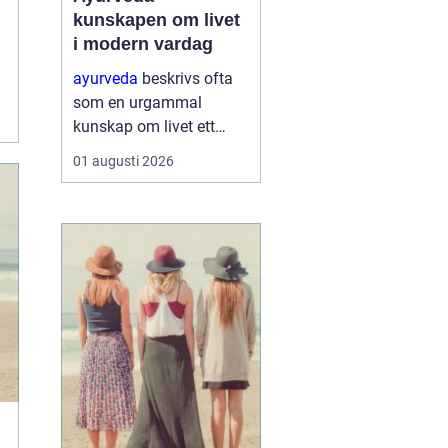
kunskapen om livet
i modern vardag
ayurveda
beskrivs ofta
som en urgammal
kunskap om livet ett
praktiskt system för
01 augusti 2026
hälsa som förenar kropp,
sinne och omgivning. I
stället för att enbart
fokusera på symptom
försöker ayurvedan
förstå varf...