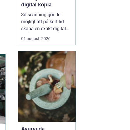
digital kopia
3d scanning gör det
möjligt att på kort tid
skapa en exakt digital
kopia av nästan vad
01 augusti 2026
som helst: en liten detalj,
en bil, en hel byggnad
eller en hel fabrik.
Tekniken används i dag
inom industri, bygg,
fastigheter, kulturarv och
infrastruktur för at...
Ayurveda