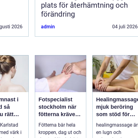
plats för återhämtning och
förändring
gusti 2026
admin
04 juli 2026
mnast i
Fotspecialist
Healingmassag
så
stockholm när
mjuk beröring
u rätt
fötterna kräver
som stöd för
ör
mer än vanliga
kropp och själ
Karlstad
Fötterna bär hela
healingmassage är
n
sulor
 med värk i
kroppen, dag ut och
en lugn och