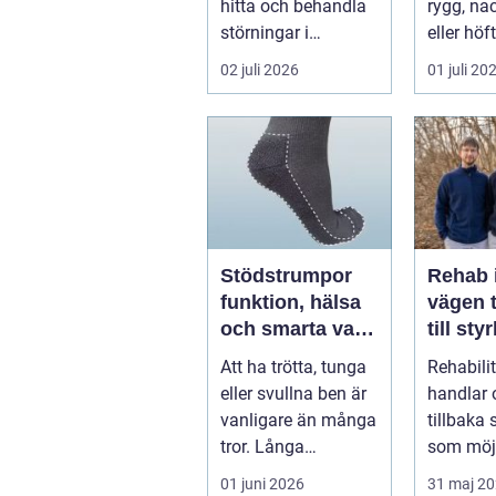
hitta och behandla
rygg, nac
störningar i
eller höf
kroppens leder,
söka hjä
02 juli 2026
01 juli 20
muskler och
har ...
nervsyste...
Stödstrumpor
Rehab 
funktion, hälsa
vägen t
och smarta val i
till sty
vardagen
balans
Att ha trötta, tunga
Rehabili
vardag
eller svullna ben är
handlar 
vanligare än många
tillbaka
tror. Långa
som möjl
arbetsdagar på
funktion
01 juni 2026
31 maj 2