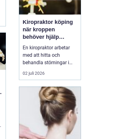
Kiropraktor köping
när kroppen
behöver hjälp
tillbaka
En kiropraktor arbetar
med att hitta och
behandla störningar i
kroppens leder, muskler
02 juli 2026
och nervsystem. Målet
är ofta enkelt: mindre
smärta, bättre rörlighet
och en vardag som
fungerar igen.
Kiropraktik passar
många som kämpar
med återkommande
ryggont...