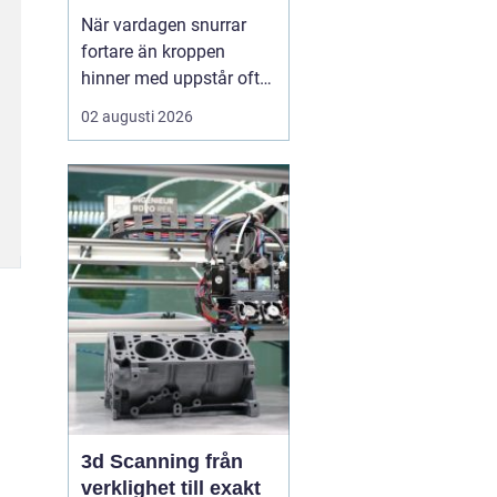
När vardagen snurrar
fortare än kroppen
hinner med uppstår ofta
spänningar, oro och
02 augusti 2026
trötthet som inte går att
vila bort på en helg.
Många börjar då söka
efter metoder som kan
skapa lugn på djupet,
inte bara i tankarna utan
också i kroppen. I den
sökn...
3d Scanning från
verklighet till exakt