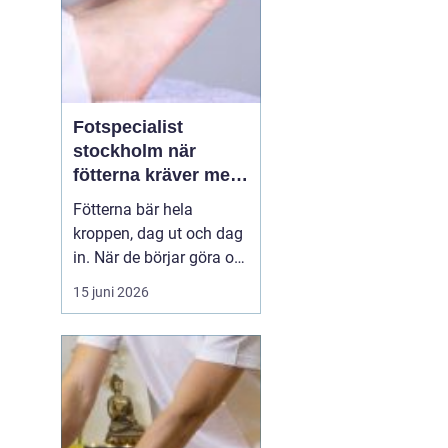
Fotspecialist
stockholm när
fötterna kräver mer
än vanliga sulor
Fötterna bär hela
kroppen, dag ut och dag
in. När de börjar göra ont
påverkas mer än bara
15 juni 2026
stegen sömn, träning,
arbete och humör kan bli
lidande. Många försöker
länge med egenvård,
inlägg från sportbutiken
eller vila, men