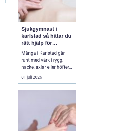
Sjukgymnast i
karlstad så hittar du
rätt hjälp för
kroppen
Många i Karlstad går
runt med värk i rygg,
nacke, axlar eller höfter
utan att söka hjälp.
01 juli 2026
Andra har råkat ut för en
idrottsskada eller
plötsligt fått huvudvärk
och yrsel som vägrar
släppa. En legitimerad
sjukgymnast kan då
göra stor skillnad.
Genom n...