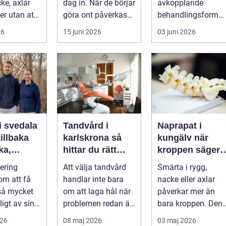
ke, axlar
dag in. När de börjar
avkopplande
ter utan att
göra ont påverkas
behandlingsform
lp. Andra
mer än bara stegen
som förenar
26
15 juni 2026
03 juni 2026
sö...
klassisk massage
med energibas...
i svedala
Tandvård i
Naprapat i
illbaka
karlskrona så
kungälv när
rka,
hittar du rätt
kroppen säger
 och
klinik för
ifrån
tering
Att välja tandvård
Smärta i rygg,
långsiktig
om att få
handlar inte bara
nacke eller axlar
munhälsa
 så mycket
om att laga hål när
påverkar mer än
igt av sin
problemen redan är
bara kroppen. Den
, energi och
ett faktum. Det
tar energi,
026
08 maj 2026
03 maj 2026