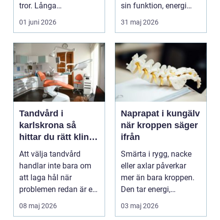
tror. Långa
sin funktion, energi
arbetsdagar på hårda
och trygghet...
01 juni 2026
31 maj 2026
golv, ...
Tandvård i
Naprapat i kungälv
karlskrona så
när kroppen säger
hittar du rätt klinik
ifrån
för långsiktig
Att välja tandvård
Smärta i rygg, nacke
munhälsa
handlar inte bara om
eller axlar påverkar
att laga hål när
mer än bara kroppen.
problemen redan är ett
Den tar energi,
faktum. Det handlar ...
koncentration och
08 maj 2026
03 maj 2026
lus...