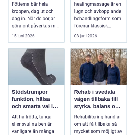
mer än vanliga
själ
Fötterna bär hela
healingmassage är en
sulor
kroppen, dag ut och
lugn och avkopplande
dag in. När de börjar
behandlingsform som
göra ont påverkas mer
förenar klassisk
än bara stegen sö...
massage med
15 juni 2026
03 juni 2026
energibas...
Stödstrumpor
Rehab i svedala
funktion, hälsa
vägen tillbaka till
och smarta val i
styrka, balans och
vardagen
vardag
Att ha trötta, tunga
Rehabilitering handlar
eller svullna ben är
om att få tillbaka så
vanligare än många
mycket som möjligt av