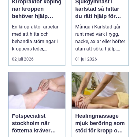
Kiropraktor köping
Sjukgymnast i
när kroppen
karlstad så hittar
behöver hjälp
du rätt hjälp för
tillbaka
kroppen
En kiropraktor arbetar
Många i Karlstad går
med att hitta och
runt med värk i rygg,
behandla störningar i
nacke, axlar eller höfter
kroppens leder,
utan att söka hjälp.
muskler och
Andra har ...
02 juli 2026
01 juli 2026
nervsyste...
Fotspecialist
Healingmassage
stockholm när
mjuk beröring som
fötterna kräver
stöd för kropp och