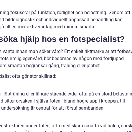
tning fokuserar på funktion, rörlighet och belastning. Genom att
nd bilddiagnostik och individuellt anpassad behandling kan
 till en mer aktiv vardag med mindre smärta.
 söka hjälp hos en fotspecialist?
 vänta innan man söker vård? Ett enkelt riktmärke är att fotbes
 trots rimlig egenvård, bör bedömas av någon med fördjupad
 om smärtan begränsar gång, träning eller jobbet.
alist ofta gör stor skillnad:
löpträning eller längre stående tyder ofta på en störd belastnin
d sitter orsaken i själva foten, ibland högre upp i kroppen, till
n undersökning är central för att förstå sambanden.
 senstrukturen under foten, ofta med skarp smärta vid hälen, särsk