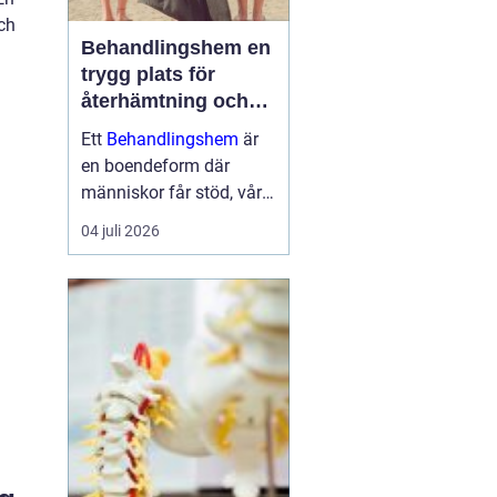
ch
Behandlingshem en
trygg plats för
återhämtning och
förändring
Ett
Behandlingshem
är
en boendeform där
människor får stöd, vård
och struktur under en
04 juli 2026
period i livet när det
egna nätverket eller
öppenvården inte räcker.
Målet är att skapa
trygghet, stabilitet och
förutsättni...