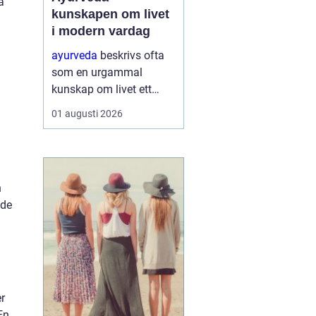
a
kunskapen om livet
i modern vardag
ayurveda
beskrivs ofta
som en urgammal
kunskap om livet ett
praktiskt system för
01 augusti 2026
hälsa som förenar kropp,
sinne och omgivning. I
stället för att enbart
fokusera på symptom
n
försöker ayurvedan
nde
förstå varf...
r
En