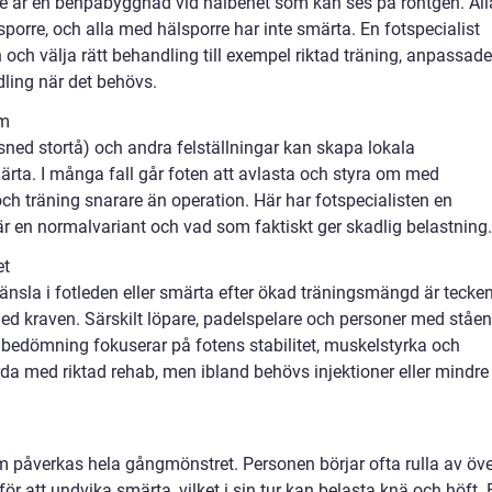
rre är en benpåbyggnad vid hälbenet som kan ses på röntgen. All
sporre, och alla med hälsporre har inte smärta. En fotspecialist
n och välja rätt behandling till exempel riktad träning, anpassade
dling när det behövs.
em
 (sned stortå) och andra felställningar kan skapa lokala
ärta. I många fall går foten att avlasta och styra om med
ch träning snarare än operation. Här har fotspecialisten en
 är en normalvariant och vad som faktiskt ger skadlig belastning.
et
nsla i fotleden eller smärta efter ökad träningsmängd är tecke
r med kraven. Särskilt löpare, padelspelare och personer med ståe
l bedömning fokuserar på fotens stabilitet, muskelstyrka och
rda med riktad rehab, men ibland behövs injektioner eller mindre
am påverkas hela gångmönstret. Personen börjar ofta rulla av öve
för att undvika smärta, vilket i sin tur kan belasta knä och höft. 