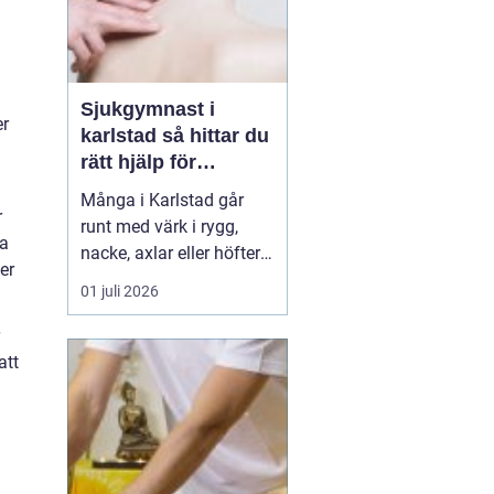
Sjukgymnast i
er
karlstad så hittar du
rätt hjälp för
kroppen
Många i Karlstad går
r
runt med värk i rygg,
va
nacke, axlar eller höfter
er
utan att söka hjälp.
01 juli 2026
Andra har råkat ut för en
idrottsskada eller
plötsligt fått huvudvärk
att
och yrsel som vägrar
släppa. En legitimerad
sjukgymnast kan då
göra stor skillnad.
Genom n...