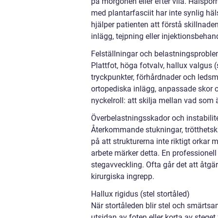
på morgonen eller efter vila. Hälspo
med plantarfasciit har inte synlig häl
hjälper patienten att förstå skillnade
inlägg, tejpning eller injektionsbehan
Felställningar och belastningsprobl
Plattfot, höga fotvalv, hallux valgus
tryckpunkter, förhårdnader och ledsm
ortopediska inlägg, anpassade skor o
nyckelroll: att skilja mellan vad som
Överbelastningsskador och instabilit
Återkommande stukningar, trötthetskä
på att strukturerna inte riktigt orka
arbete märker detta. En professionel
stegavveckling. Ofta går det att åtgä
kirurgiska ingrepp.
Hallux rigidus (stel stortåled)
När stortåleden blir stel och smärts
utsidan av foten eller korta av steget 