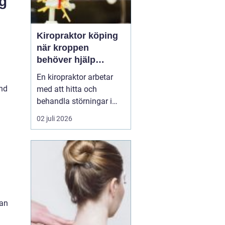
ng
Kiropraktor köping
när kroppen
behöver hjälp
tillbaka
En kiropraktor arbetar
and
med att hitta och
behandla störningar i
kroppens leder, muskler
02 juli 2026
och nervsystem. Målet
är ofta enkelt: mindre
smärta, bättre rörlighet
och en vardag som
fungerar igen.
Kiropraktik passar
många som kämpar
lan
med återkommande
ryggont...