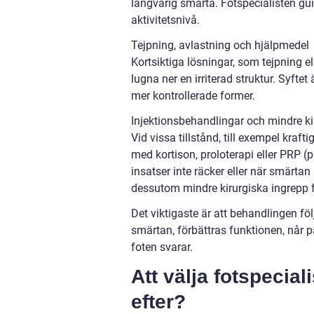
långvarig smärta. Fotspecialisten gui
aktivitetsnivå.
Tejpning, avlastning och hjälpmedel
Kortsiktiga lösningar, som tejpning ell
lugna ner en irriterad struktur. Syfte
mer kontrollerade former.
Injektionsbehandlingar och mindre ki
Vid vissa tillstånd, till exempel krafti
med kortison, proloterapi eller PRP 
insatser inte räcker eller när smärtan
dessutom mindre kirurgiska ingrepp för
Det viktigaste är att behandlingen fö
smärtan, förbättras funktionen, når p
foten svarar.
Att välja fotspecial
efter?