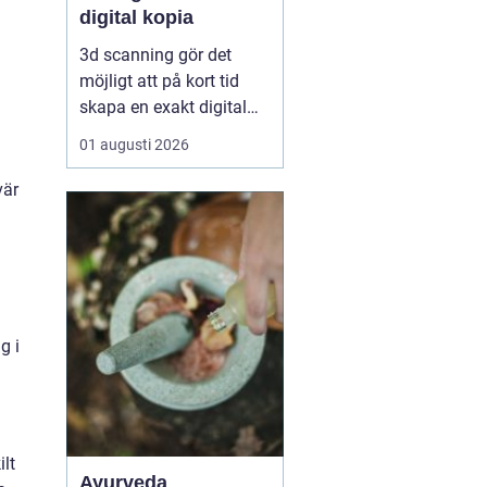
digital kopia
3d scanning gör det
möjligt att på kort tid
skapa en exakt digital
kopia av nästan vad
01 augusti 2026
som helst: en liten detalj,
en bil, en hel byggnad
vär
eller en hel fabrik.
Tekniken används i dag
inom industri, bygg,
fastigheter, kulturarv och
infrastruktur för at...
g i
ilt
Ayurveda