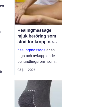
 en
Healingmassage
n
mjuk beröring som
stöd för kropp och
själ
healingmassage
är en
lugn och avkopplande
behandlingsform som
förenar klassisk
03 juni 2026
är
massage med
energibaserad healing.
Fokus ligger på att stilla
nervsystemet, lösa
spänningar och skapa
bättre balans m...