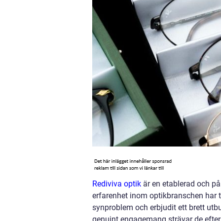
Rediviva optik
är en etablerad och pål
erfarenhet inom optikbranschen har t
synproblem och erbjudit ett brett utb
genuint engagemang strävar de efter 