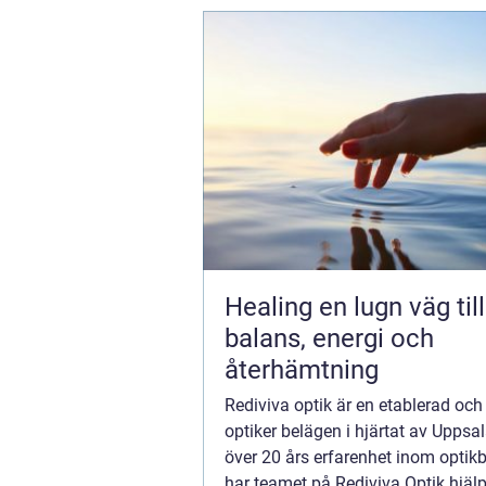
Healing en lugn väg till
balans, energi och
återhämtning
Rediviva optik är en etablerad och 
optiker belägen i hjärtat av Uppsa
över 20 års erfarenhet inom opti
har teamet på Rediviva Optik hjälp