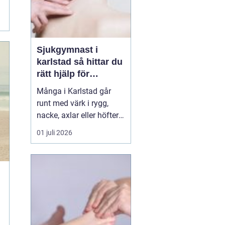
Sjukgymnast i
karlstad så hittar du
rätt hjälp för
kroppen
Många i Karlstad går
runt med värk i rygg,
nacke, axlar eller höfter
utan att söka hjälp.
01 juli 2026
Andra har råkat ut för en
idrottsskada eller
plötsligt fått huvudvärk
och yrsel som vägrar
släppa. En legitimerad
sjukgymnast kan då
göra stor skillnad.
Genom n...