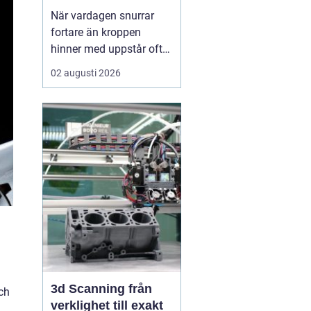
När vardagen snurrar
fortare än kroppen
hinner med uppstår ofta
spänningar, oro och
02 augusti 2026
trötthet som inte går att
vila bort på en helg.
Många börjar då söka
efter metoder som kan
skapa lugn på djupet,
inte bara i tankarna utan
också i kroppen. I den
sökn...
3d Scanning från
ch
verklighet till exakt