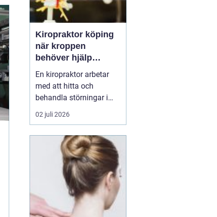
Kiropraktor köping
när kroppen
behöver hjälp
tillbaka
En kiropraktor arbetar
med att hitta och
behandla störningar i
kroppens leder, muskler
02 juli 2026
och nervsystem. Målet
är ofta enkelt: mindre
smärta, bättre rörlighet
och en vardag som
fungerar igen.
Kiropraktik passar
många som kämpar
med återkommande
ryggont...