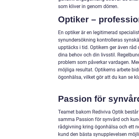
som kliver in genom dörren.
Optiker – professio
En optiker är en legitimerad speciali
synundersökning kontrolleras synskä
upptäcks i tid. Optikern ger även rå
dina behov och din livsstil. Regelbu
problem som påverkar vardagen. Med
möjliga resultat. Optikerns arbete bid
ögonhälsa, vilket gör att du kan se k
Passion för synvår
Teamet bakom Rediviva Optik består av
samma Passion för synvård och kund
rådgivning kring ögonhälsa och ett no
kund den bästa synupplevelsen möjlig