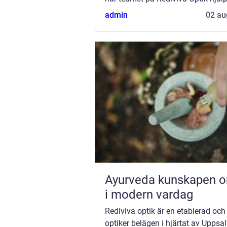
invånarna i Uppsala att lösa sy...
admin
02 au
Ayurveda kunskapen om livet
i modern vardag
Rediviva optik är en etablerad och 
optiker belägen i hjärtat av Uppsa