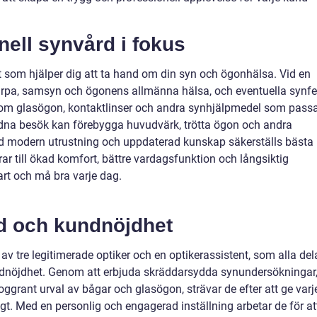
nell synvård i fokus
st som hjälper dig att ta hand om din syn och ögonhälsa. Vid en
rpa, samsyn och ögonens allmänna hälsa, och eventuella synfe
d om glasögon, kontaktlinser och andra synhjälpmedel som pass
ndna besök kan förebygga huvudvärk, trötta ögon och andra
 modern utrustning och uppdaterad kunskap säkerställs bästa
rar till ökad komfort, bättre vardagsfunktion och långsiktig
lart och må bra varje dag.
d och kundnöjdhet
 tre legitimerade optiker och en optikerassistent, som alla del
nöjdhet. Genom att erbjuda skräddarsydda synundersökningar
ggrant urval av bågar och glasögon, strävar de efter att ge varj
t. Med en personlig och engagerad inställning arbetar de för at