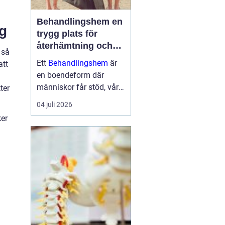
Behandlingshem en
ng
trygg plats för
återhämtning och
 så
förändring
Ett
Behandlingshem
är
att
en boendeform där
människor får stöd, vård
ter
och struktur under en
04 juli 2026
period i livet när det
ker
egna nätverket eller
öppenvården inte räcker.
Målet är att skapa
trygghet, stabilitet och
förutsättni...