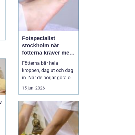
Fotspecialist
stockholm när
fötterna kräver mer
än vanliga sulor
Fötterna bär hela
kroppen, dag ut och dag
in. När de börjar göra ont
påverkas mer än bara
15 juni 2026
stegen sömn, träning,
arbete och humör kan bli
e
lidande. Många försöker
länge med egenvård,
inlägg från sportbutiken
eller vila, men