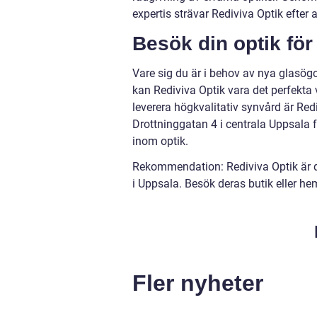
expertis strävar Rediviva Optik efter
Besök din optik fö
Vare sig du är i behov av nya glasög
kan Rediviva Optik vara det perfekta v
leverera högkvalitativ synvård är Redi
Drottninggatan 4 i centrala Uppsala fö
inom optik.
Rekommendation: Rediviva Optik är det
i Uppsala. Besök deras butik eller he
Fler nyheter