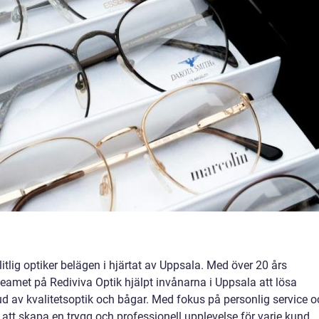
itlig optiker belägen i hjärtat av Uppsala. Med över 20 års
eamet på Rediviva Optik hjälpt invånarna i Uppsala att lösa
ud av kvalitetsoptik och bågar. Med fokus på personlig service o
att skapa en trygg och professionell upplevelse för varje kund