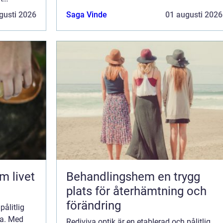
gusti 2026
Saga Vinde
01 augusti 2026
Behandlingshem en trygg
plats för återhämtning och
förändring
pålitlig
la. Med
Rediviva optik är en etablerad och pålitlig