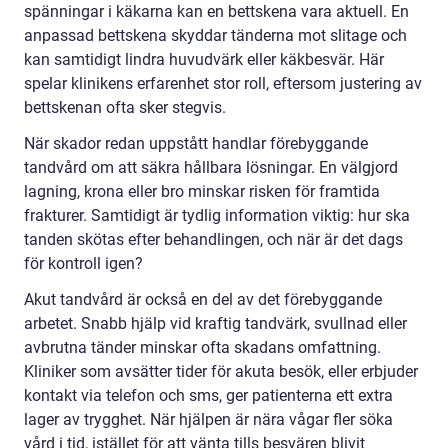
spänningar i käkarna kan en bettskena vara aktuell. En
anpassad bettskena skyddar tänderna mot slitage och
kan samtidigt lindra huvudvärk eller käkbesvär. Här
spelar klinikens erfarenhet stor roll, eftersom justering av
bettskenan ofta sker stegvis.
När skador redan uppstått handlar förebyggande
tandvård om att säkra hållbara lösningar. En välgjord
lagning, krona eller bro minskar risken för framtida
frakturer. Samtidigt är tydlig information viktig: hur ska
tanden skötas efter behandlingen, och när är det dags
för kontroll igen?
Akut tandvård är också en del av det förebyggande
arbetet. Snabb hjälp vid kraftig tandvärk, svullnad eller
avbrutna tänder minskar ofta skadans omfattning.
Kliniker som avsätter tider för akuta besök, eller erbjuder
kontakt via telefon och sms, ger patienterna ett extra
lager av trygghet. När hjälpen är nära vågar fler söka
vård i tid, istället för att vänta tills besvären blivit