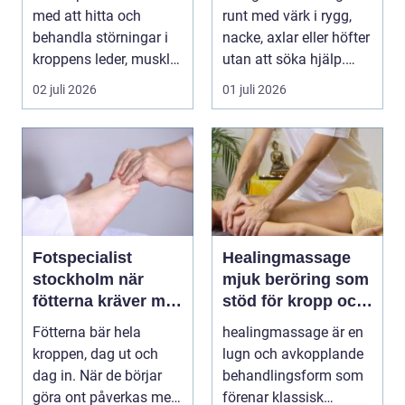
med att hitta och
runt med värk i rygg,
behandla störningar i
nacke, axlar eller höfter
kroppens leder, muskler
utan att söka hjälp.
och nervsyste...
Andra har ...
02 juli 2026
01 juli 2026
Fotspecialist
Healingmassage
stockholm när
mjuk beröring som
fötterna kräver mer
stöd för kropp och
än vanliga sulor
själ
Fötterna bär hela
healingmassage är en
kroppen, dag ut och
lugn och avkopplande
dag in. När de börjar
behandlingsform som
göra ont påverkas mer
förenar klassisk