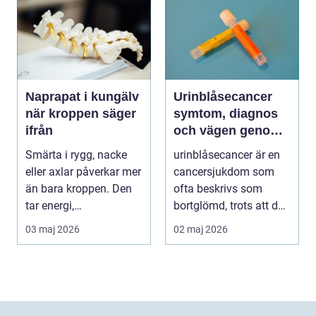
Naprapat i kungälv
Urinblåsecancer
när kroppen säger
symtom, diagnos
ifrån
och vägen genom
vården
Smärta i rygg, nacke
urinblåsecancer är en
eller axlar påverkar mer
cancersjukdom som
än bara kroppen. Den
ofta beskrivs som
tar energi,
bortglömd, trots att den
koncentration och lus...
drabbar många var...
03 maj 2026
02 maj 2026