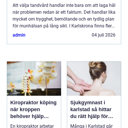
Att välja tandvård handlar inte bara om att laga hål
när problemen redan är ett faktum. Det handlar lika
mycket om trygghet, bemötande och en tydlig plan
för munhälsan på lång sikt. I Karlskrona finns flera
alternativ, och många funderar på vad som f...
admin
04 juli 2026
Kiropraktor köping
Sjukgymnast i
när kroppen
karlstad så hittar
behöver hjälp
du rätt hjälp för
tillbaka
kroppen
En kiropraktor arbetar
Många i Karlstad går