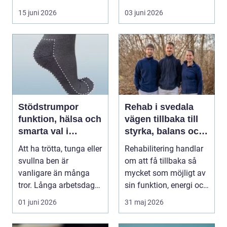
än bara stegen sö...
massage med
15 juni 2026
03 juni 2026
energibas...
Stödstrumpor
Rehab i svedala
funktion, hälsa och
vägen tillbaka till
smarta val i
styrka, balans och
vardagen
vardag
Att ha trötta, tunga eller
Rehabilitering handlar
svullna ben är
om att få tillbaka så
vanligare än många
mycket som möjligt av
tror. Långa arbetsdagar
sin funktion, energi och
på hårda golv, ...
trygghet...
01 juni 2026
31 maj 2026