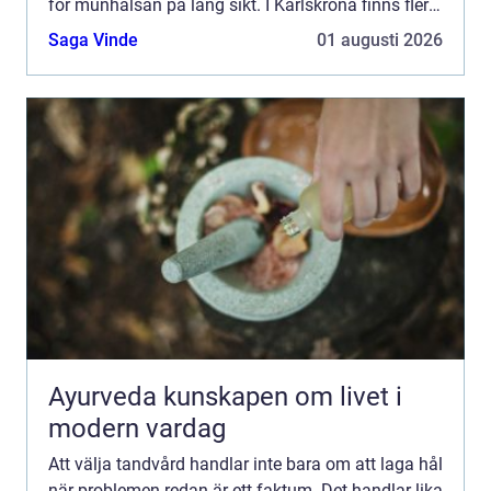
för munhälsan på lång sikt. I Karlskrona finns flera
alternativ, och många funderar på vad som f...
Saga Vinde
01 augusti 2026
Ayurveda kunskapen om livet i
modern vardag
Att välja tandvård handlar inte bara om att laga hål
när problemen redan är ett faktum. Det handlar lika