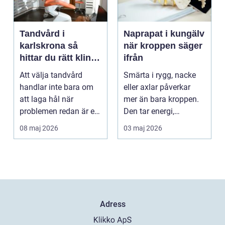
Tandvård i
Naprapat i kungälv
karlskrona så
när kroppen säger
hittar du rätt klinik
ifrån
för långsiktig
Att välja tandvård
Smärta i rygg, nacke
munhälsa
handlar inte bara om
eller axlar påverkar
att laga hål när
mer än bara kroppen.
problemen redan är ett
Den tar energi,
faktum. Det handlar ...
koncentration och
08 maj 2026
03 maj 2026
lus...
Adress