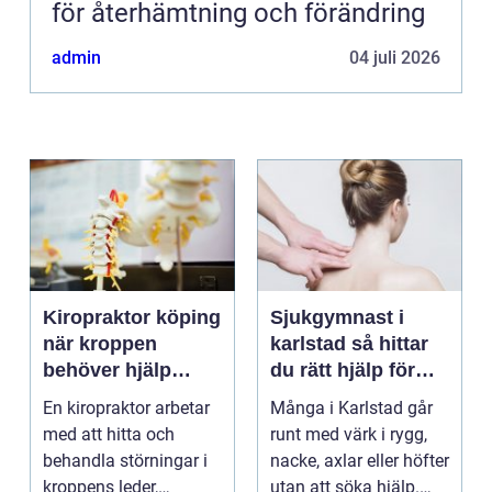
för återhämtning och förändring
admin
04 juli 2026
Kiropraktor köping
Sjukgymnast i
när kroppen
karlstad så hittar
behöver hjälp
du rätt hjälp för
tillbaka
kroppen
En kiropraktor arbetar
Många i Karlstad går
med att hitta och
runt med värk i rygg,
behandla störningar i
nacke, axlar eller höfter
kroppens leder,
utan att söka hjälp.