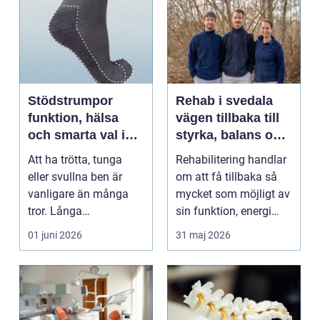
Stödstrumpor
Rehab i svedala
funktion, hälsa
vägen tillbaka till
och smarta val i
styrka, balans och
vardagen
vardag
Att ha trötta, tunga
Rehabilitering handlar
eller svullna ben är
om att få tillbaka så
vanligare än många
mycket som möjligt av
tror. Långa
sin funktion, energi
arbetsdagar på hårda
och trygghet...
01 juni 2026
31 maj 2026
golv, ...