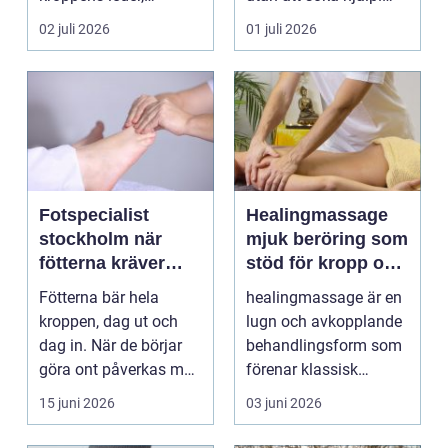
muskler och
Andra har ...
02 juli 2026
01 juli 2026
nervsyste...
Fotspecialist
Healingmassage
stockholm när
mjuk beröring som
fötterna kräver
stöd för kropp och
mer än vanliga
själ
Fötterna bär hela
healingmassage är en
sulor
kroppen, dag ut och
lugn och avkopplande
dag in. När de börjar
behandlingsform som
göra ont påverkas mer
förenar klassisk
än bara stegen sö...
massage med
15 juni 2026
03 juni 2026
energibas...