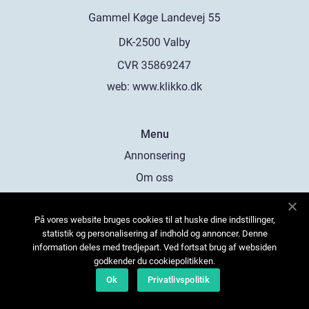
web:
www.klikko.dk
Menu
Annonsering
Om oss
Cookies
På vores website bruges cookies til at huske dine indstillinger,
Kontakta oss
statistik og personalisering af indhold og annoncer. Denne
Sitemap
information deles med tredjepart. Ved fortsat brug af websiden
godkender du cookiepolitikken.
Ok
Privatlivspolitik