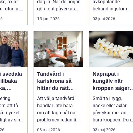
ke, axlar
dag in. När de börjar
avkopplande
ter utan att
göra ont påverkas
behandlingsform
lp. Andra
mer än bara stegen
som förenar
26
15 juni 2026
03 juni 2026
sö...
klassisk massage
med energibas...
i svedala
Tandvård i
Naprapat i
illbaka
karlskrona så
kungälv när
rka,
hittar du rätt
kroppen säger
 och
klinik för
ifrån
tering
Att välja tandvård
Smärta i rygg,
långsiktig
om att få
handlar inte bara
nacke eller axlar
munhälsa
 så mycket
om att laga hål när
påverkar mer än
igt av sin
problemen redan är
bara kroppen. Den
, energi och
ett faktum. Det
tar energi,
026
08 maj 2026
03 maj 2026