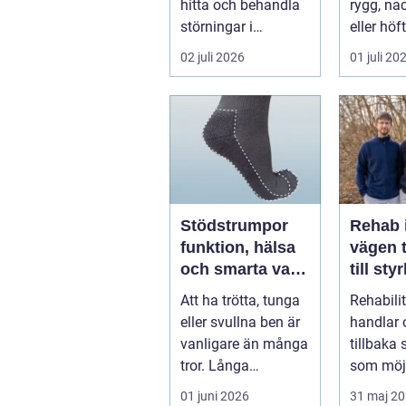
hitta och behandla
rygg, nac
störningar i
eller höf
kroppens leder,
söka hjä
02 juli 2026
01 juli 20
muskler och
har ...
nervsyste...
Stödstrumpor
Rehab 
funktion, hälsa
vägen t
och smarta val i
till sty
vardagen
balans
Att ha trötta, tunga
Rehabili
vardag
eller svullna ben är
handlar 
vanligare än många
tillbaka
tror. Långa
som möjl
arbetsdagar på
funktion
01 juni 2026
31 maj 2