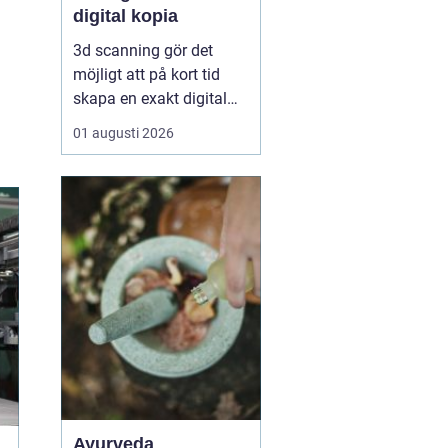
digital kopia
3d scanning gör det
möjligt att på kort tid
skapa en exakt digital
kopia av nästan vad
01 augusti 2026
som helst: en liten detalj,
en bil, en hel byggnad
eller en hel fabrik.
Tekniken används i dag
inom industri, bygg,
fastigheter, kulturarv och
infrastruktur för at...
Ayurveda