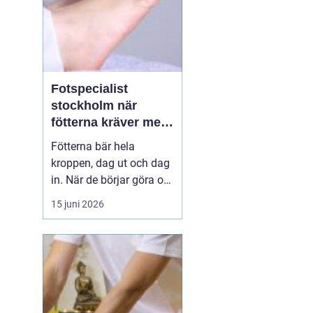
Fotspecialist
stockholm när
fötterna kräver mer
än vanliga sulor
Fötterna bär hela
kroppen, dag ut och dag
in. När de börjar göra ont
påverkas mer än bara
15 juni 2026
stegen sömn, träning,
arbete och humör kan bli
lidande. Många försöker
länge med egenvård,
inlägg från sportbutiken
eller vila, men