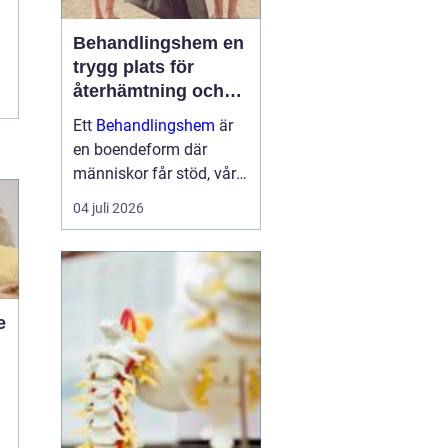
Behandlingshem en
trygg plats för
återhämtning och
förändring
Ett
Behandlingshem
är
en boendeform där
människor får stöd, vård
och struktur under en
04 juli 2026
period i livet när det
egna nätverket eller
öppenvården inte räcker.
Målet är att skapa
trygghet, stabilitet och
e
förutsättni...