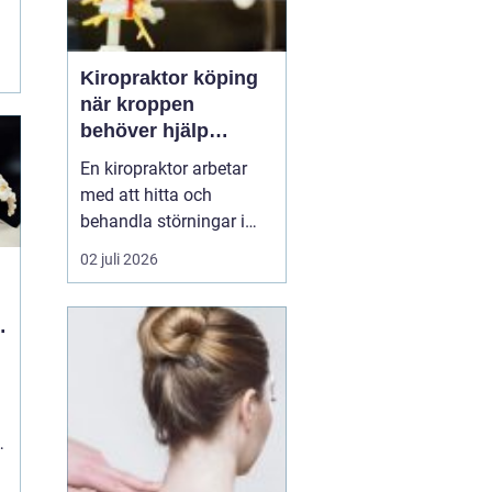
Kiropraktor köping
när kroppen
behöver hjälp
tillbaka
En kiropraktor arbetar
med att hitta och
behandla störningar i
kroppens leder, muskler
02 juli 2026
och nervsystem. Målet
är ofta enkelt: mindre
smärta, bättre rörlighet
och en vardag som
fungerar igen.
Kiropraktik passar
många som kämpar
med återkommande
ryggont...