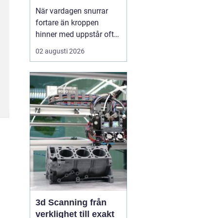
När vardagen snurrar
fortare än kroppen
hinner med uppstår ofta
spänningar, oro och
02 augusti 2026
trötthet som inte går att
vila bort på en helg.
Många börjar då söka
efter metoder som kan
skapa lugn på djupet,
inte bara i tankarna utan
också i kroppen. I den
sökn...
3d Scanning från
verklighet till exakt