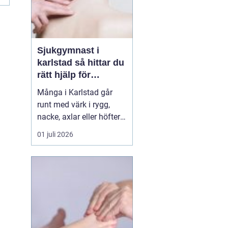
Sjukgymnast i
karlstad så hittar du
rätt hjälp för
kroppen
Många i Karlstad går
runt med värk i rygg,
nacke, axlar eller höfter
utan att söka hjälp.
01 juli 2026
Andra har råkat ut för en
idrottsskada eller
plötsligt fått huvudvärk
och yrsel som vägrar
släppa. En legitimerad
sjukgymnast kan då
göra stor skillnad.
Genom n...