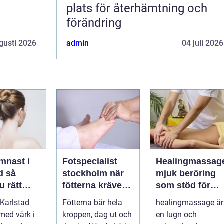
plats för återhämtning och
förändring
gusti 2026
admin
04 juli 2026
mnast i
Fotspecialist
Healingmassag
så
stockholm när
mjuk beröring
u rätt
fötterna kräver
som stöd för
ör
mer än vanliga
kropp och själ
Karlstad
Fötterna bär hela
healingmassage är
n
sulor
 med värk i
kroppen, dag ut och
en lugn och