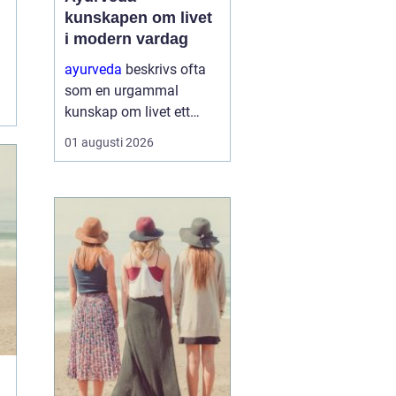
kunskapen om livet
i modern vardag
ayurveda
beskrivs ofta
som en urgammal
kunskap om livet ett
praktiskt system för
01 augusti 2026
hälsa som förenar kropp,
sinne och omgivning. I
stället för att enbart
fokusera på symptom
försöker ayurvedan
förstå varf...