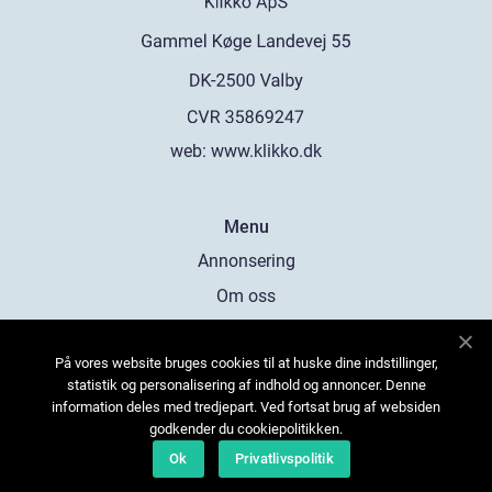
web:
www.klikko.dk
Menu
Annonsering
Om oss
Cookies
På vores website bruges cookies til at huske dine indstillinger,
Kontakta oss
statistik og personalisering af indhold og annoncer. Denne
Sitemap
information deles med tredjepart. Ved fortsat brug af websiden
godkender du cookiepolitikken.
Ok
Privatlivspolitik