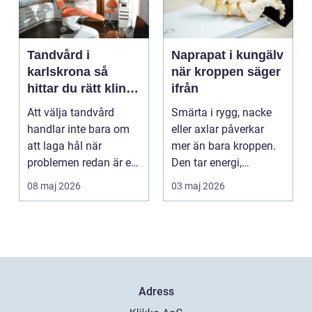
Tandvård i
Naprapat i kungälv
karlskrona så
när kroppen säger
hittar du rätt klinik
ifrån
för långsiktig
Att välja tandvård
Smärta i rygg, nacke
munhälsa
handlar inte bara om
eller axlar påverkar
att laga hål när
mer än bara kroppen.
problemen redan är ett
Den tar energi,
faktum. Det handlar ...
koncentration och
08 maj 2026
03 maj 2026
lus...
Adress