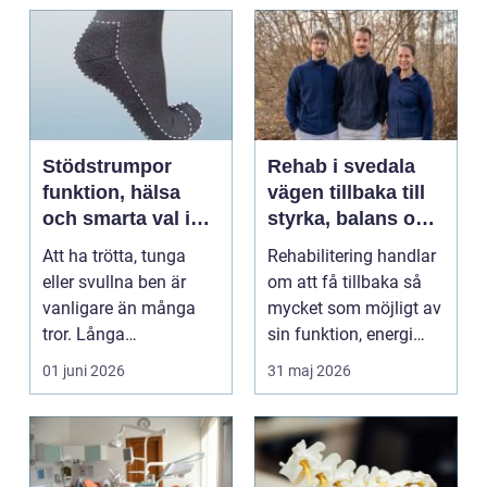
Stödstrumpor
Rehab i svedala
funktion, hälsa
vägen tillbaka till
och smarta val i
styrka, balans och
vardagen
vardag
Att ha trötta, tunga
Rehabilitering handlar
eller svullna ben är
om att få tillbaka så
vanligare än många
mycket som möjligt av
tror. Långa
sin funktion, energi
arbetsdagar på hårda
och trygghet...
01 juni 2026
31 maj 2026
golv, ...