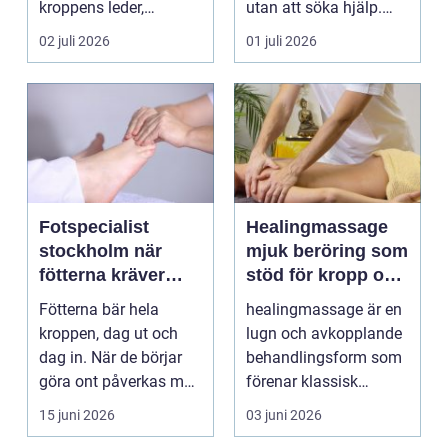
kroppens leder,
utan att söka hjälp.
muskler och
Andra har ...
02 juli 2026
01 juli 2026
nervsyste...
Fotspecialist
Healingmassage
stockholm när
mjuk beröring som
fötterna kräver
stöd för kropp och
mer än vanliga
själ
Fötterna bär hela
healingmassage är en
sulor
kroppen, dag ut och
lugn och avkopplande
dag in. När de börjar
behandlingsform som
göra ont påverkas mer
förenar klassisk
än bara stegen sö...
massage med
15 juni 2026
03 juni 2026
energibas...