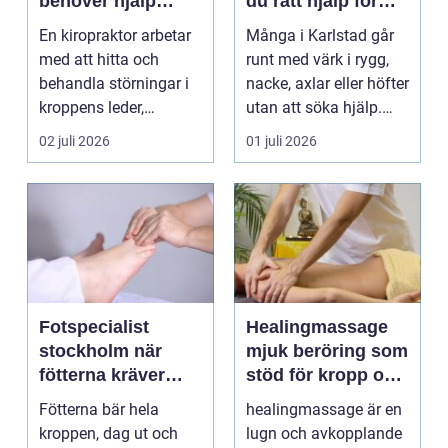
behöver hjälp
du rätt hjälp för
tillbaka
kroppen
En kiropraktor arbetar
Många i Karlstad går
med att hitta och
runt med värk i rygg,
behandla störningar i
nacke, axlar eller höfter
kroppens leder,
utan att söka hjälp.
muskler och
Andra har ...
02 juli 2026
01 juli 2026
nervsyste...
Fotspecialist
Healingmassage
stockholm när
mjuk beröring som
fötterna kräver
stöd för kropp och
mer än vanliga
själ
Fötterna bär hela
healingmassage är en
sulor
kroppen, dag ut och
lugn och avkopplande