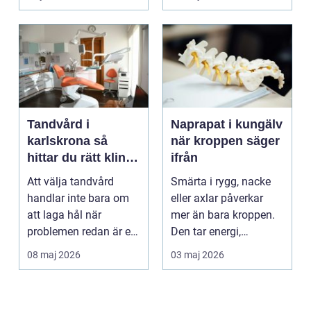
golv, ...
Tandvård i
Naprapat i kungälv
karlskrona så
när kroppen säger
hittar du rätt klinik
ifrån
för långsiktig
Att välja tandvård
Smärta i rygg, nacke
munhälsa
handlar inte bara om
eller axlar påverkar
att laga hål när
mer än bara kroppen.
problemen redan är ett
Den tar energi,
faktum. Det handlar ...
koncentration och
08 maj 2026
03 maj 2026
lus...