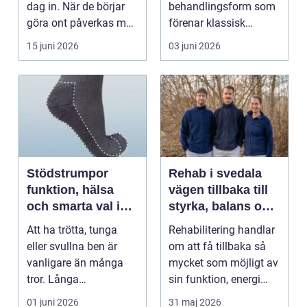
dag in. När de börjar
behandlingsform som
göra ont påverkas mer
förenar klassisk
än bara stegen sö...
massage med
15 juni 2026
03 juni 2026
energibas...
Stödstrumpor
Rehab i svedala
funktion, hälsa
vägen tillbaka till
och smarta val i
styrka, balans och
vardagen
vardag
Att ha trötta, tunga
Rehabilitering handlar
eller svullna ben är
om att få tillbaka så
vanligare än många
mycket som möjligt av
tror. Långa
sin funktion, energi
arbetsdagar på hårda
och trygghet...
01 juni 2026
31 maj 2026