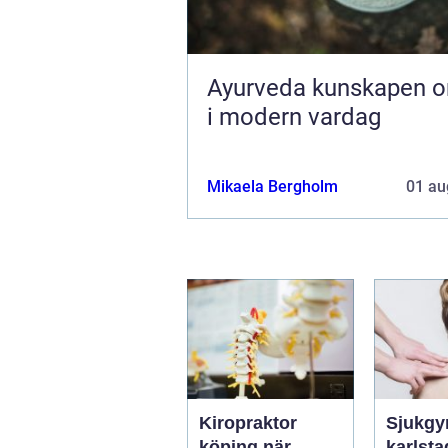
Ayurveda kunskapen om livet
i modern vardag
Mikaela Bergholm
01 au
Kiropraktor
Sjukgy
köping när
karlstad 