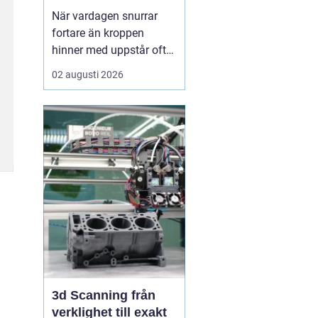
När vardagen snurrar
fortare än kroppen
hinner med uppstår ofta
spänningar, oro och
02 augusti 2026
trötthet som inte går att
vila bort på en helg.
Många börjar då söka
efter metoder som kan
skapa lugn på djupet,
inte bara i tankarna utan
också i kroppen. I den
sökn...
3d Scanning från
verklighet till exakt