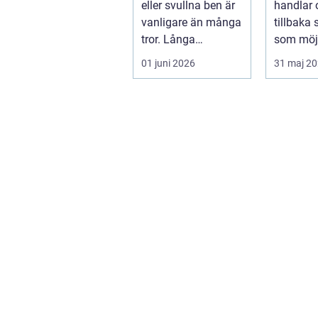
eller svullna ben är
handlar 
vanligare än många
tillbaka
tror. Långa
som möjl
arbetsdagar på
funktion
01 juni 2026
31 maj 2
hårda golv, ...
trygghet.