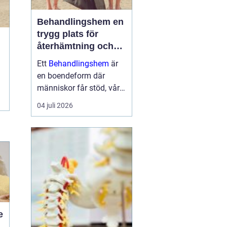
Behandlingshem en
trygg plats för
återhämtning och
förändring
Ett
Behandlingshem
är
en boendeform där
människor får stöd, vård
och struktur under en
04 juli 2026
period i livet när det
egna nätverket eller
öppenvården inte räcker.
Målet är att skapa
trygghet, stabilitet och
förutsättni...
e