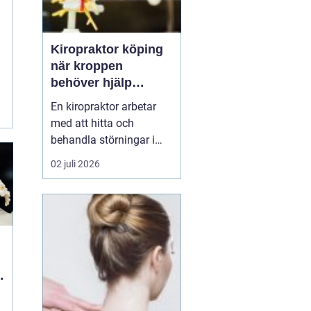
Kiropraktor köping
när kroppen
behöver hjälp
tillbaka
En kiropraktor arbetar
med att hitta och
behandla störningar i
kroppens leder, muskler
02 juli 2026
och nervsystem. Målet
är ofta enkelt: mindre
smärta, bättre rörlighet
och en vardag som
fungerar igen.
Kiropraktik passar
många som kämpar
med återkommande
ryggont...