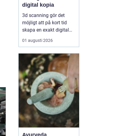
digital kopia
3d scanning gör det
möjligt att på kort tid
skapa en exakt digital
kopia av nästan vad
01 augusti 2026
som helst: en liten detalj,
en bil, en hel byggnad
eller en hel fabrik.
Tekniken används i dag
inom industri, bygg,
fastigheter, kulturarv och
infrastruktur för at...
Ayurveda