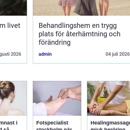
Behandlingshem en trygg
plats för återhämtning och
förändring
gusti 2026
admin
04 juli 2026
mnast i
Fotspecialist
Healingmassag
så
stockholm när
mjuk beröring