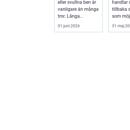
eller svullna ben är
handlar 
vanligare än många
tillbaka
tror. Långa
som möjl
arbetsdagar på
funktion
01 juni 2026
31 maj 2
hårda golv, ...
trygghet.