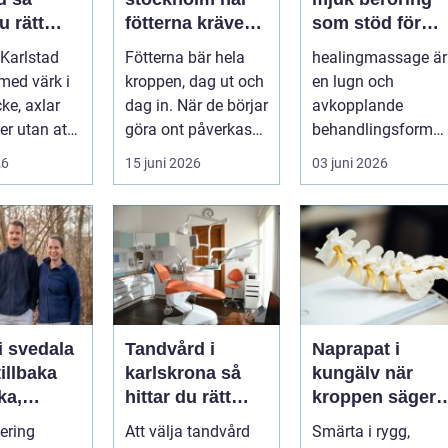
u rätt
fötterna kräver
som stöd för
ör
mer än vanliga
kropp och själ
Karlstad
Fötterna bär hela
healingmassage är
n
sulor
 med värk i
kroppen, dag ut och
en lugn och
ke, axlar
dag in. När de börjar
avkopplande
ter utan att
göra ont påverkas
behandlingsform
lp. Andra
mer än bara stegen
som förenar
26
15 juni 2026
03 juni 2026
sö...
klassisk massage
med energibas...
i svedala
Tandvård i
Naprapat i
illbaka
karlskrona så
kungälv när
rka,
hittar du rätt
kroppen säger
 och
klinik för
ifrån
tering
Att välja tandvård
Smärta i rygg,
långsiktig