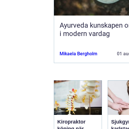
Ayurveda kunskapen om livet
i modern vardag
Mikaela Bergholm
01 au
Kiropraktor
Sjukgy
köping när
karlstad 