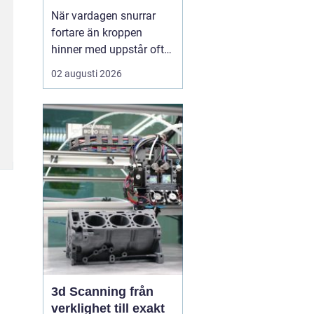
När vardagen snurrar
fortare än kroppen
hinner med uppstår ofta
spänningar, oro och
02 augusti 2026
trötthet som inte går att
vila bort på en helg.
Många börjar då söka
efter metoder som kan
skapa lugn på djupet,
inte bara i tankarna utan
också i kroppen. I den
sökn...
3d Scanning från
verklighet till exakt