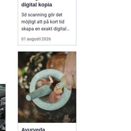
digital kopia
3d scanning gör det
möjligt att på kort tid
skapa en exakt digital
kopia av nästan vad
01 augusti 2026
som helst: en liten detalj,
en bil, en hel byggnad
eller en hel fabrik.
Tekniken används i dag
inom industri, bygg,
fastigheter, kulturarv och
infrastruktur för at...
Ayurveda