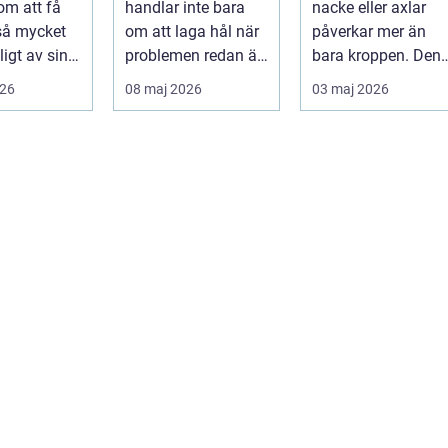
om att få
handlar inte bara
nacke eller axlar
munhälsa
 så mycket
om att laga hål när
påverkar mer än
igt av sin
problemen redan är
bara kroppen. Den
, energi och
ett faktum. Det
tar energi,
026
08 maj 2026
03 maj 2026
..
handlar ...
koncentration och
lus...