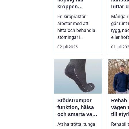
kroppen
hittar d
behöver hjälp
hjälp f
En kiropraktor
Många i 
tillbaka
kroppe
arbetar med att
går runt
hitta och behandla
rygg, nac
störningar i
eller höf
kroppens leder,
söka hjä
02 juli 2026
01 juli 20
muskler och
har ...
nervsyste...
Stödstrumpor
Rehab 
funktion, hälsa
vägen t
och smarta val i
till sty
vardagen
balans
Att ha trötta, tunga
Rehabili
vardag