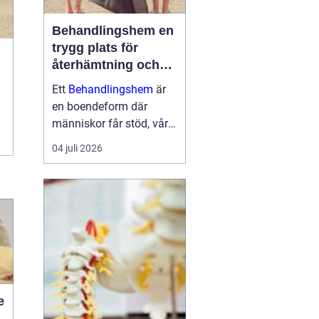
Behandlingshem en
trygg plats för
återhämtning och
förändring
Ett
Behandlingshem
är
en boendeform där
människor får stöd, vård
och struktur under en
04 juli 2026
period i livet när det
egna nätverket eller
öppenvården inte räcker.
Målet är att skapa
trygghet, stabilitet och
förutsättni...
e