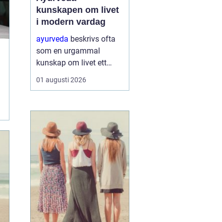
kunskapen om livet
i modern vardag
ayurveda
beskrivs ofta
som en urgammal
kunskap om livet ett
praktiskt system för
01 augusti 2026
hälsa som förenar kropp,
sinne och omgivning. I
stället för att enbart
fokusera på symptom
försöker ayurvedan
förstå varf...