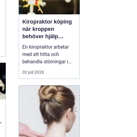
Kiropraktor köping
när kroppen
behöver hjälp
tillbaka
En kiropraktor arbetar
med att hitta och
behandla störningar i
kroppens leder, muskler
02 juli 2026
och nervsystem. Målet
är ofta enkelt: mindre
smärta, bättre rörlighet
och en vardag som
fungerar igen.
Kiropraktik passar
många som kämpar
med återkommande
ryggont...