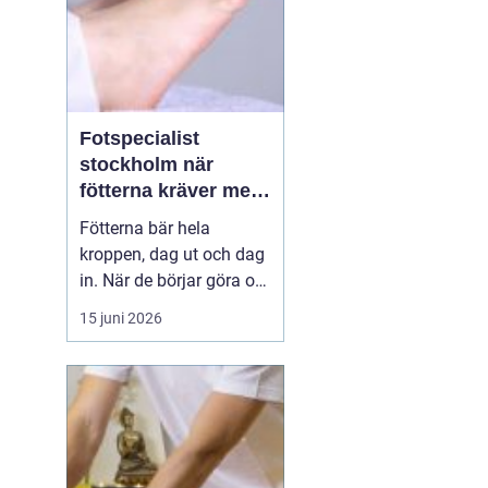
Fotspecialist
stockholm när
fötterna kräver mer
än vanliga sulor
Fötterna bär hela
kroppen, dag ut och dag
in. När de börjar göra ont
påverkas mer än bara
15 juni 2026
stegen sömn, träning,
arbete och humör kan bli
lidande. Många försöker
länge med egenvård,
inlägg från sportbutiken
eller vila, men