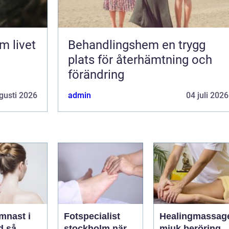
Behandlingshem en trygg
plats för återhämtning och
förändring
gusti 2026
admin
04 juli 2026
mnast i
Fotspecialist
Healingmassag
så
stockholm när
mjuk beröring