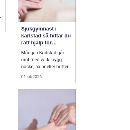
Sjukgymnast i
karlstad så hittar du
rätt hjälp för
kroppen
Många i Karlstad går
runt med värk i rygg,
nacke, axlar eller höfter
utan att söka hjälp.
01 juli 2026
Andra har råkat ut för en
idrottsskada eller
plötsligt fått huvudvärk
och yrsel som vägrar
släppa. En legitimerad
sjukgymnast kan då
göra stor skillnad.
Genom n...