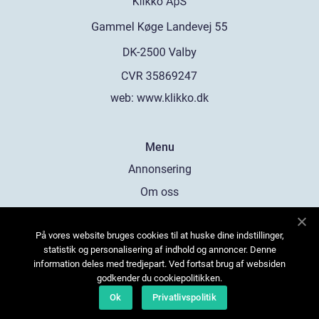
web:
www.klikko.dk
Menu
Annonsering
Om oss
Cookies
På vores website bruges cookies til at huske dine indstillinger,
Kontakta oss
statistik og personalisering af indhold og annoncer. Denne
Sitemap
information deles med tredjepart. Ved fortsat brug af websiden
godkender du cookiepolitikken.
Ok
Privatlivspolitik