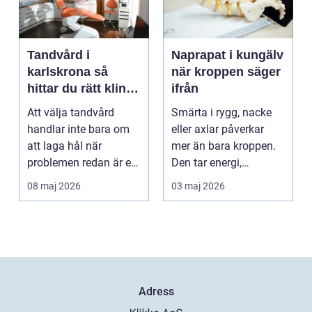
Tandvård i
Naprapat i kungälv
karlskrona så
när kroppen säger
hittar du rätt klinik
ifrån
för långsiktig
Att välja tandvård
Smärta i rygg, nacke
munhälsa
handlar inte bara om
eller axlar påverkar
att laga hål när
mer än bara kroppen.
problemen redan är ett
Den tar energi,
faktum. Det handlar ...
koncentration och
08 maj 2026
03 maj 2026
lus...
Adress