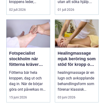
kroppens leder,
utan att söka hjälp.
muskler och
Andra har ...
02 juli 2026
01 juli 2026
nervsyste...
Fotspecialist
Healingmassage
stockholm när
mjuk beröring som
fötterna kräver
stöd för kropp och
mer än vanliga
själ
Fötterna bär hela
healingmassage är en
sulor
kroppen, dag ut och
lugn och avkopplande
dag in. När de börjar
behandlingsform som
göra ont påverkas mer
förenar klassisk
än bara stegen sö...
massage med
15 juni 2026
03 juni 2026
energibas...