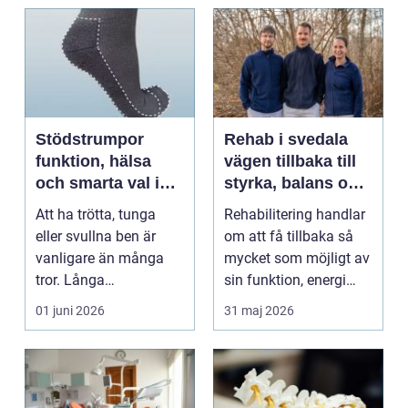
Stödstrumpor
Rehab i svedala
funktion, hälsa
vägen tillbaka till
och smarta val i
styrka, balans och
vardagen
vardag
Att ha trötta, tunga
Rehabilitering handlar
eller svullna ben är
om att få tillbaka så
vanligare än många
mycket som möjligt av
tror. Långa
sin funktion, energi
arbetsdagar på hårda
och trygghet...
01 juni 2026
31 maj 2026
golv, ...