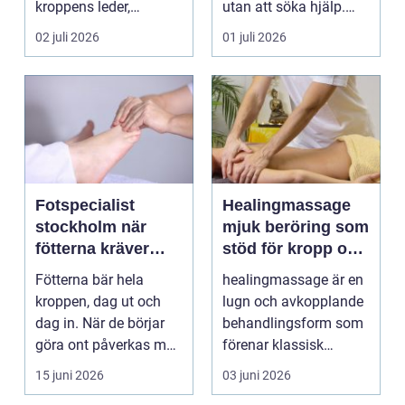
kroppens leder,
utan att söka hjälp.
muskler och
Andra har ...
02 juli 2026
01 juli 2026
nervsyste...
Fotspecialist
Healingmassage
stockholm när
mjuk beröring som
fötterna kräver
stöd för kropp och
mer än vanliga
själ
Fötterna bär hela
healingmassage är en
sulor
kroppen, dag ut och
lugn och avkopplande
dag in. När de börjar
behandlingsform som
göra ont påverkas mer
förenar klassisk
än bara stegen sö...
massage med
15 juni 2026
03 juni 2026
energibas...