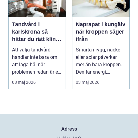
Tandvård i
Naprapat i kungälv
karlskrona så
när kroppen säger
hittar du rätt klinik
ifrån
för långsiktig
Att välja tandvård
Smärta i rygg, nacke
munhälsa
handlar inte bara om
eller axlar påverkar
att laga hål när
mer än bara kroppen.
problemen redan är ett
Den tar energi,
faktum. Det handlar ...
koncentration och
08 maj 2026
03 maj 2026
lus...
Adress