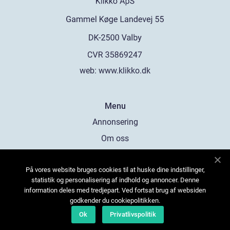
web:
www.klikko.dk
Menu
Annonsering
Om oss
Cookies
På vores website bruges cookies til at huske dine indstillinger,
Kontakta oss
statistik og personalisering af indhold og annoncer. Denne
Sitemap
information deles med tredjepart. Ved fortsat brug af websiden
godkender du cookiepolitikken.
Ok
Privatlivspolitik