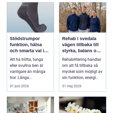
Stödstrumpor
Rehab i svedala
funktion, hälsa
vägen tillbaka till
och smarta val i
styrka, balans och
vardagen
vardag
Att ha trötta, tunga
Rehabilitering handlar
eller svullna ben är
om att få tillbaka så
vanligare än många
mycket som möjligt av
tror. Långa
sin funktion, energi
arbetsdagar på hårda
och trygghet...
01 juni 2026
31 maj 2026
golv, ...