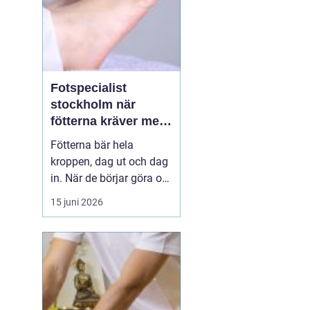
Fotspecialist
stockholm när
fötterna kräver mer
än vanliga sulor
Fötterna bär hela
kroppen, dag ut och dag
in. När de börjar göra ont
påverkas mer än bara
15 juni 2026
stegen sömn, träning,
arbete och humör kan bli
lidande. Många försöker
länge med egenvård,
inlägg från sportbutiken
eller vila, men