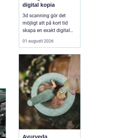
digital kopia
3d scanning gör det
möjligt att på kort tid
skapa en exakt digital
kopia av nästan vad
01 augusti 2026
som helst: en liten detalj,
en bil, en hel byggnad
eller en hel fabrik.
Tekniken används i dag
inom industri, bygg,
fastigheter, kulturarv och
infrastruktur för at...
Ayurveda