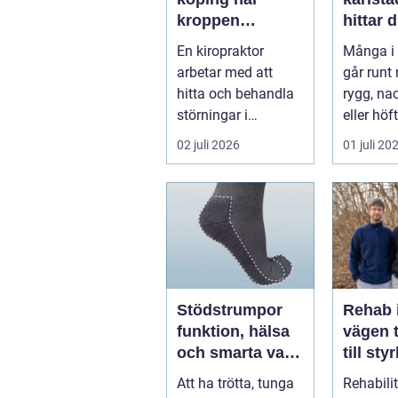
kroppen
hittar d
behöver hjälp
hjälp f
En kiropraktor
Många i 
tillbaka
kroppe
arbetar med att
går runt
hitta och behandla
rygg, nac
störningar i
eller höf
kroppens leder,
söka hjä
02 juli 2026
01 juli 20
muskler och
har ...
nervsyste...
Stödstrumpor
Rehab 
funktion, hälsa
vägen t
och smarta val i
till sty
vardagen
balans
Att ha trötta, tunga
Rehabili
vardag