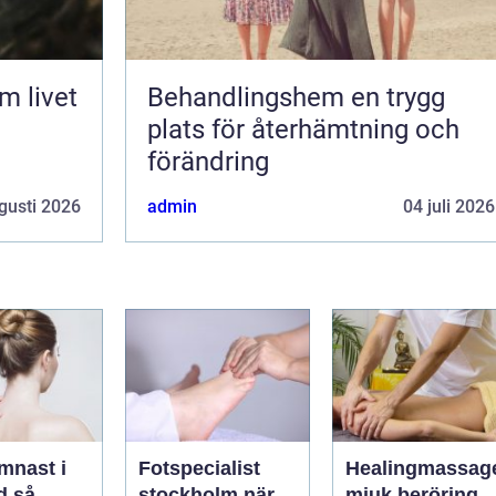
Behandlingshem en trygg
plats för återhämtning och
förändring
gusti 2026
admin
04 juli 2026
mnast i
Fotspecialist
Healingmassag
så
stockholm när
mjuk beröring