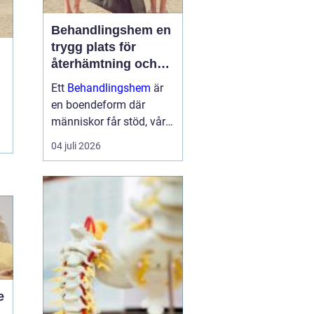
Behandlingshem en
trygg plats för
återhämtning och
förändring
Ett
Behandlingshem
är
en boendeform där
människor får stöd, vård
och struktur under en
04 juli 2026
period i livet när det
egna nätverket eller
öppenvården inte räcker.
Målet är att skapa
trygghet, stabilitet och
förutsättni...
e