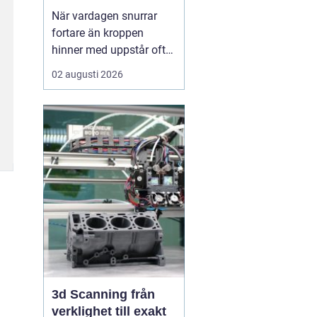
När vardagen snurrar
fortare än kroppen
hinner med uppstår ofta
spänningar, oro och
02 augusti 2026
trötthet som inte går att
vila bort på en helg.
Många börjar då söka
efter metoder som kan
skapa lugn på djupet,
inte bara i tankarna utan
också i kroppen. I den
sökn...
3d Scanning från
verklighet till exakt