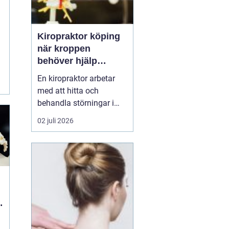
Kiropraktor köping
när kroppen
behöver hjälp
tillbaka
En kiropraktor arbetar
med att hitta och
behandla störningar i
kroppens leder, muskler
02 juli 2026
och nervsystem. Målet
är ofta enkelt: mindre
smärta, bättre rörlighet
och en vardag som
fungerar igen.
Kiropraktik passar
många som kämpar
med återkommande
ryggont...