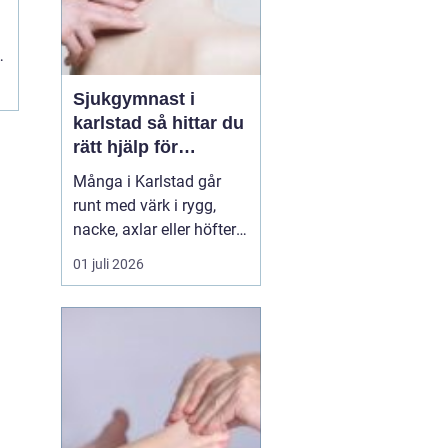
Sjukgymnast i
karlstad så hittar du
rätt hjälp för
kroppen
Många i Karlstad går
runt med värk i rygg,
nacke, axlar eller höfter
utan att söka hjälp.
01 juli 2026
Andra har råkat ut för en
idrottsskada eller
plötsligt fått huvudvärk
och yrsel som vägrar
släppa. En legitimerad
sjukgymnast kan då
göra stor skillnad.
Genom n...