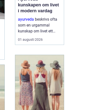
kunskapen om livet
i modern vardag
ayurveda
beskrivs ofta
som en urgammal
kunskap om livet ett
praktiskt system för
01 augusti 2026
hälsa som förenar kropp,
sinne och omgivning. I
stället för att enbart
fokusera på symptom
försöker ayurvedan
förstå varf...