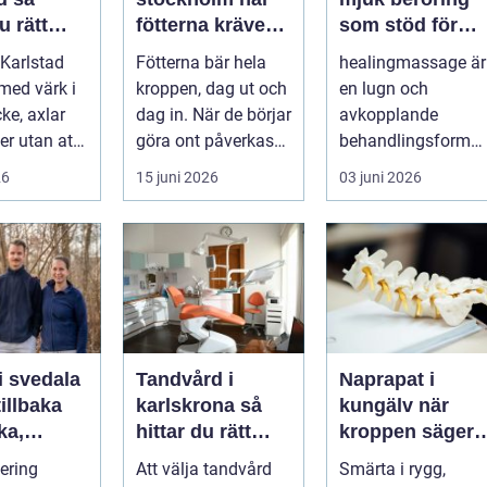
u rätt
fötterna kräver
som stöd för
ör
mer än vanliga
kropp och själ
Karlstad
Fötterna bär hela
healingmassage är
n
sulor
 med värk i
kroppen, dag ut och
en lugn och
ke, axlar
dag in. När de börjar
avkopplande
ter utan att
göra ont påverkas
behandlingsform
lp. Andra
mer än bara stegen
som förenar
26
15 juni 2026
03 juni 2026
sö...
klassisk massage
med energibas...
i svedala
Tandvård i
Naprapat i
illbaka
karlskrona så
kungälv när
rka,
hittar du rätt
kroppen säger
 och
klinik för
ifrån
tering
Att välja tandvård
Smärta i rygg,
långsiktig