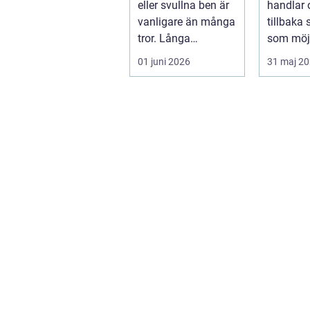
eller svullna ben är
handlar 
vanligare än många
tillbaka
tror. Långa
som möjl
arbetsdagar på
funktion
01 juni 2026
31 maj 2
hårda golv, ...
trygghet.