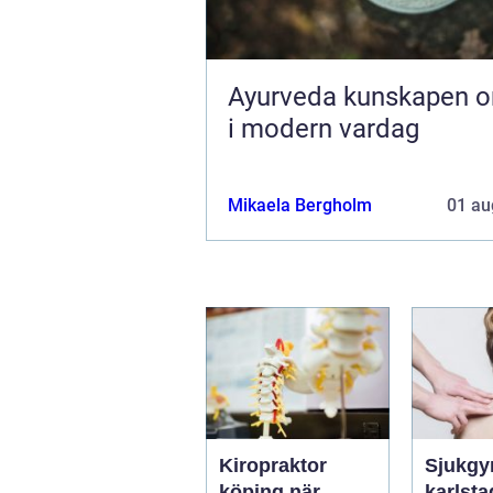
Ayurveda kunskapen om livet
i modern vardag
Mikaela Bergholm
01 au
Kiropraktor
Sjukgy
köping när
karlstad 