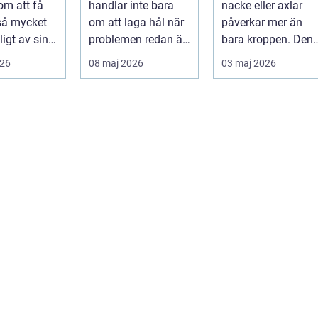
om att få
handlar inte bara
nacke eller axlar
munhälsa
 så mycket
om att laga hål när
påverkar mer än
igt av sin
problemen redan är
bara kroppen. Den
, energi och
ett faktum. Det
tar energi,
026
08 maj 2026
03 maj 2026
..
handlar ...
koncentration och
lus...