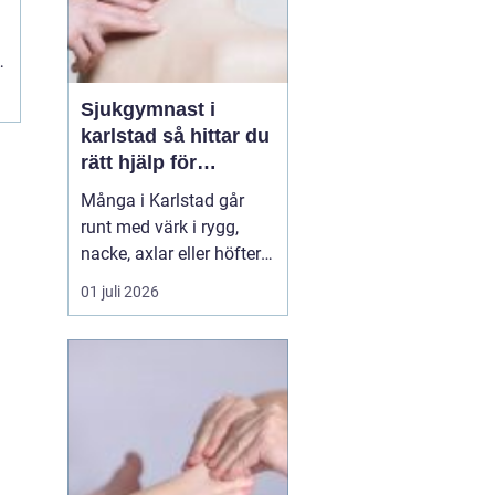
Sjukgymnast i
karlstad så hittar du
rätt hjälp för
kroppen
Många i Karlstad går
runt med värk i rygg,
nacke, axlar eller höfter
utan att söka hjälp.
01 juli 2026
Andra har råkat ut för en
idrottsskada eller
plötsligt fått huvudvärk
och yrsel som vägrar
släppa. En legitimerad
sjukgymnast kan då
göra stor skillnad.
Genom n...