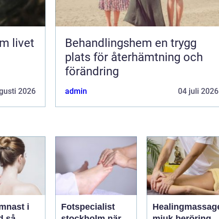
Behandlingshem en trygg
plats för återhämtning och
förändring
gusti 2026
admin
04 juli 2026
mnast i
Fotspecialist
Healingmassag
så
stockholm när
mjuk beröring