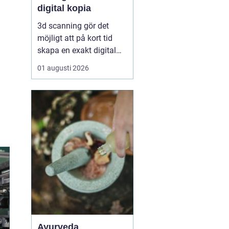
digital kopia
3d scanning gör det
möjligt att på kort tid
skapa en exakt digital
kopia av nästan vad
01 augusti 2026
som helst: en liten detalj,
en bil, en hel byggnad
eller en hel fabrik.
Tekniken används i dag
inom industri, bygg,
fastigheter, kulturarv och
infrastruktur för at...
Ayurveda