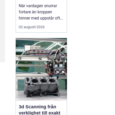
När vardagen snurrar
fortare än kroppen
hinner med uppstår ofta
spänningar, oro och
02 augusti 2026
trötthet som inte går att
vila bort på en helg.
Många börjar då söka
efter metoder som kan
skapa lugn på djupet,
inte bara i tankarna utan
också i kroppen. I den
sökn...
3d Scanning från
verklighet till exakt