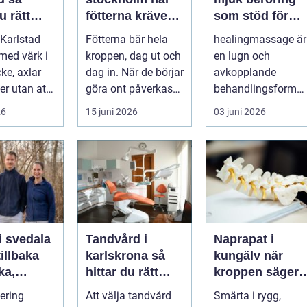
u rätt
fötterna kräver
som stöd för
ör
mer än vanliga
kropp och själ
Karlstad
Fötterna bär hela
healingmassage är
n
sulor
 med värk i
kroppen, dag ut och
en lugn och
ke, axlar
dag in. När de börjar
avkopplande
ter utan att
göra ont påverkas
behandlingsform
lp. Andra
mer än bara stegen
som förenar
26
15 juni 2026
03 juni 2026
sö...
klassisk massage
med energibas...
i svedala
Tandvård i
Naprapat i
illbaka
karlskrona så
kungälv när
rka,
hittar du rätt
kroppen säger
 och
klinik för
ifrån
tering
Att välja tandvård
Smärta i rygg,
långsiktig