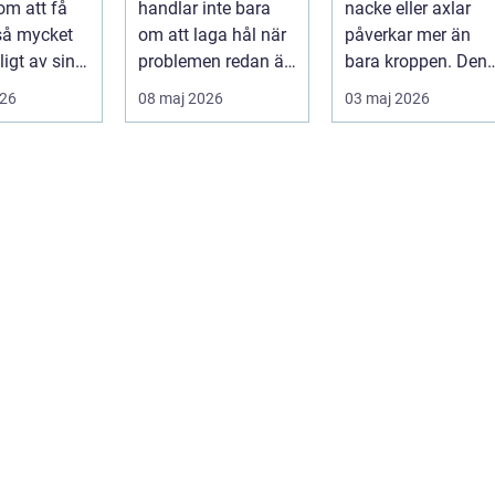
om att få
handlar inte bara
nacke eller axlar
munhälsa
 så mycket
om att laga hål när
påverkar mer än
igt av sin
problemen redan är
bara kroppen. Den
, energi och
ett faktum. Det
tar energi,
026
08 maj 2026
03 maj 2026
..
handlar ...
koncentration och
lus...