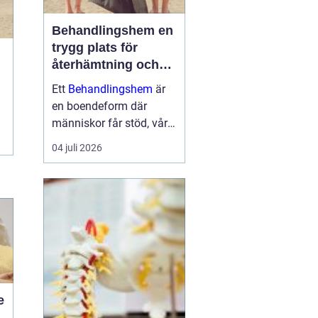
Behandlingshem en
trygg plats för
återhämtning och
förändring
Ett
Behandlingshem
är
en boendeform där
människor får stöd, vård
och struktur under en
04 juli 2026
period i livet när det
egna nätverket eller
öppenvården inte räcker.
Målet är att skapa
trygghet, stabilitet och
förutsättni...
e