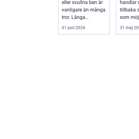
eller svullna ben är
handlar 
vanligare än många
tillbaka
tror. Långa
som möjl
arbetsdagar på
funktion
01 juni 2026
31 maj 2
hårda golv, ...
trygghet.