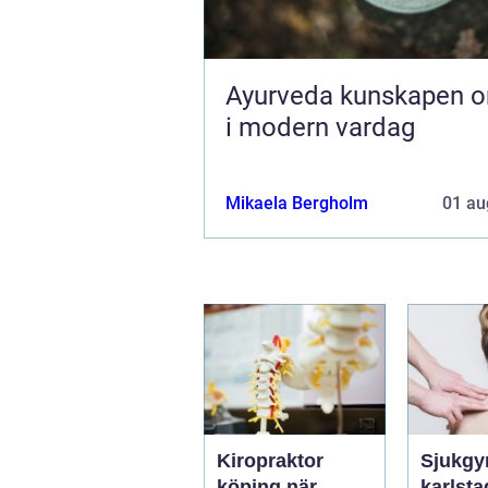
Ayurveda kunskapen om livet
i modern vardag
Mikaela Bergholm
01 au
Kiropraktor
Sjukgy
köping när
karlstad 