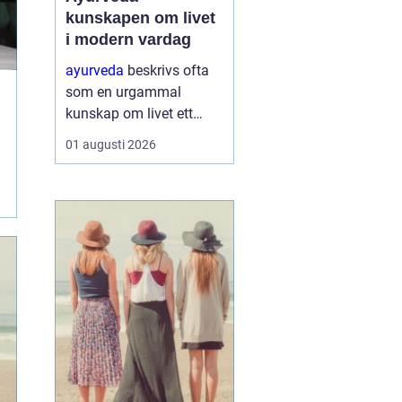
kunskapen om livet
i modern vardag
ayurveda
beskrivs ofta
som en urgammal
kunskap om livet ett
praktiskt system för
01 augusti 2026
hälsa som förenar kropp,
sinne och omgivning. I
stället för att enbart
fokusera på symptom
försöker ayurvedan
förstå varf...