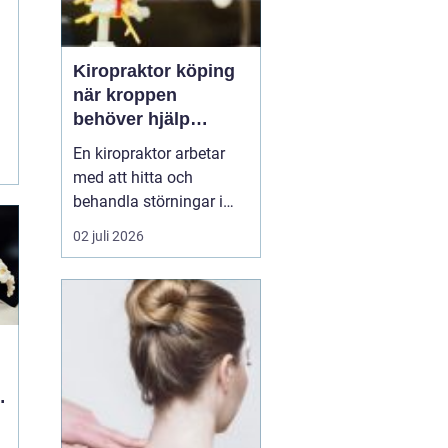
Kiropraktor köping
när kroppen
behöver hjälp
tillbaka
En kiropraktor arbetar
med att hitta och
behandla störningar i
kroppens leder, muskler
02 juli 2026
och nervsystem. Målet
är ofta enkelt: mindre
smärta, bättre rörlighet
och en vardag som
fungerar igen.
Kiropraktik passar
många som kämpar
med återkommande
ryggont...