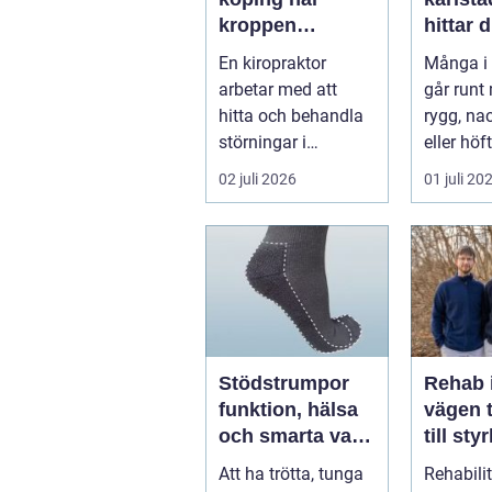
kroppen
hittar d
behöver hjälp
hjälp f
En kiropraktor
Många i 
tillbaka
kroppe
arbetar med att
går runt
hitta och behandla
rygg, nac
störningar i
eller höf
kroppens leder,
söka hjä
02 juli 2026
01 juli 20
muskler och
har ...
nervsyste...
Stödstrumpor
Rehab 
funktion, hälsa
vägen t
och smarta val i
till sty
vardagen
balans
Att ha trötta, tunga
Rehabili
vardag