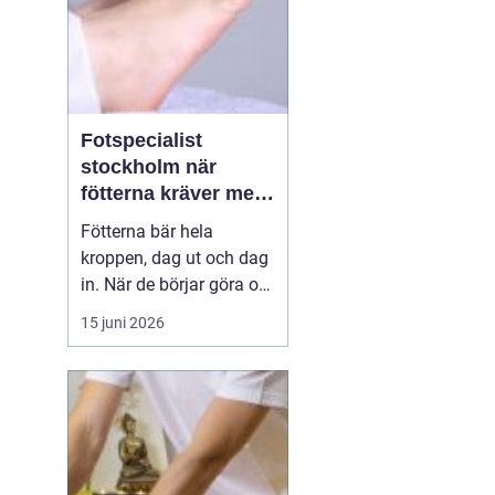
Fotspecialist
stockholm när
fötterna kräver mer
än vanliga sulor
Fötterna bär hela
kroppen, dag ut och dag
in. När de börjar göra ont
påverkas mer än bara
15 juni 2026
stegen sömn, träning,
arbete och humör kan bli
lidande. Många försöker
länge med egenvård,
inlägg från sportbutiken
eller vila, men