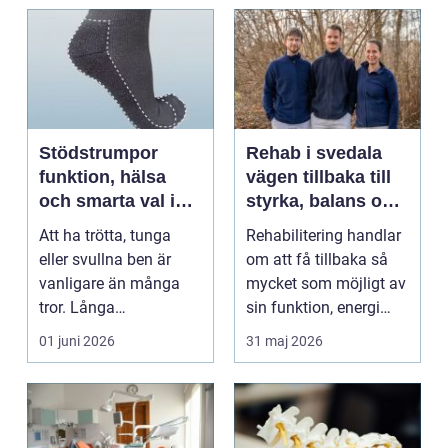
Stödstrumpor
Rehab i svedala
funktion, hälsa
vägen tillbaka till
och smarta val i
styrka, balans och
vardagen
vardag
Att ha trötta, tunga
Rehabilitering handlar
eller svullna ben är
om att få tillbaka så
vanligare än många
mycket som möjligt av
tror. Långa
sin funktion, energi
arbetsdagar på hårda
och trygghet...
01 juni 2026
31 maj 2026
golv, ...