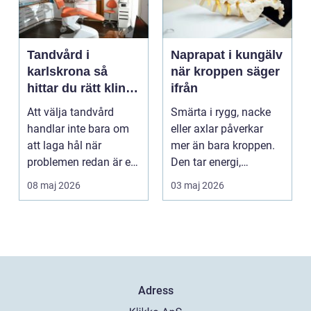
Tandvård i
Naprapat i kungälv
karlskrona så
när kroppen säger
hittar du rätt klinik
ifrån
för långsiktig
Att välja tandvård
Smärta i rygg, nacke
munhälsa
handlar inte bara om
eller axlar påverkar
att laga hål när
mer än bara kroppen.
problemen redan är ett
Den tar energi,
faktum. Det handlar ...
koncentration och
08 maj 2026
03 maj 2026
lus...
Adress