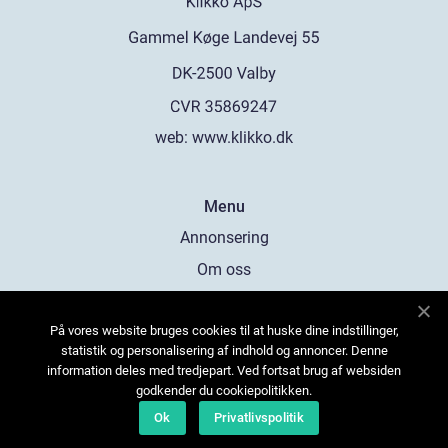
web:
www.klikko.dk
Menu
Annonsering
Om oss
Cookies
På vores website bruges cookies til at huske dine indstillinger,
Kontakta oss
statistik og personalisering af indhold og annoncer. Denne
Sitemap
information deles med tredjepart. Ved fortsat brug af websiden
godkender du cookiepolitikken.
Ok
Privatlivspolitik