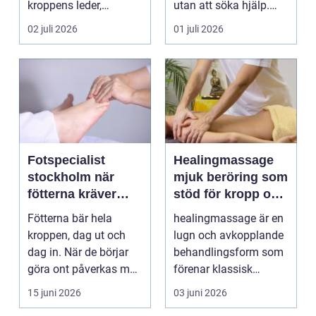
kroppens leder,
utan att söka hjälp.
muskler och
Andra har ...
02 juli 2026
01 juli 2026
nervsyste...
Fotspecialist
Healingmassage
stockholm när
mjuk beröring som
fötterna kräver
stöd för kropp och
mer än vanliga
själ
Fötterna bär hela
healingmassage är en
sulor
kroppen, dag ut och
lugn och avkopplande
dag in. När de börjar
behandlingsform som
göra ont påverkas mer
förenar klassisk
än bara stegen sö...
massage med
15 juni 2026
03 juni 2026
energibas...