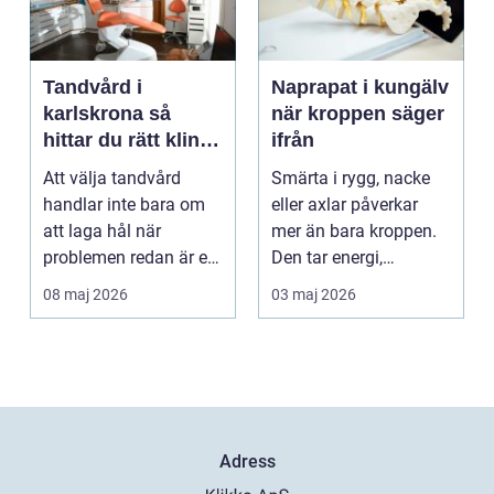
Tandvård i
Naprapat i kungälv
karlskrona så
när kroppen säger
hittar du rätt klinik
ifrån
för långsiktig
Att välja tandvård
Smärta i rygg, nacke
munhälsa
handlar inte bara om
eller axlar påverkar
att laga hål när
mer än bara kroppen.
problemen redan är ett
Den tar energi,
faktum. Det handlar ...
koncentration och
08 maj 2026
03 maj 2026
lus...
Adress