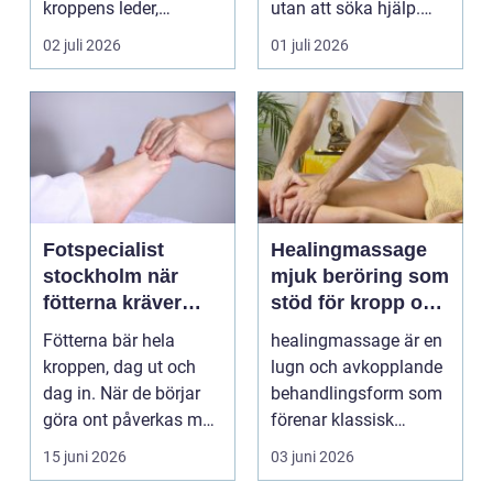
kroppens leder,
utan att söka hjälp.
muskler och
Andra har ...
02 juli 2026
01 juli 2026
nervsyste...
Fotspecialist
Healingmassage
stockholm när
mjuk beröring som
fötterna kräver
stöd för kropp och
mer än vanliga
själ
Fötterna bär hela
healingmassage är en
sulor
kroppen, dag ut och
lugn och avkopplande
dag in. När de börjar
behandlingsform som
göra ont påverkas mer
förenar klassisk
än bara stegen sö...
massage med
15 juni 2026
03 juni 2026
energibas...