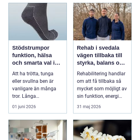
Stödstrumpor
Rehab i svedala
funktion, hälsa
vägen tillbaka till
och smarta val i
styrka, balans och
vardagen
vardag
Att ha trötta, tunga
Rehabilitering handlar
eller svullna ben är
om att få tillbaka så
vanligare än många
mycket som möjligt av
tror. Långa
sin funktion, energi
arbetsdagar på hårda
och trygghet...
01 juni 2026
31 maj 2026
golv, ...