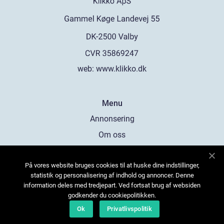
web:
www.klikko.dk
Menu
Annonsering
Om oss
Cookies
På vores website bruges cookies til at huske dine indstillinger,
Kontakta oss
statistik og personalisering af indhold og annoncer. Denne
Sitemap
information deles med tredjepart. Ved fortsat brug af websiden
godkender du cookiepolitikken.
Ok
Privatlivspolitik