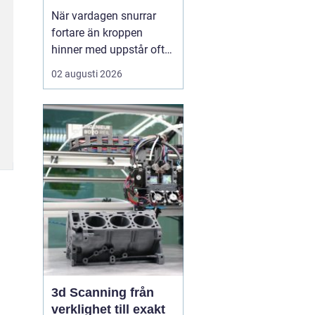
När vardagen snurrar
fortare än kroppen
hinner med uppstår ofta
spänningar, oro och
02 augusti 2026
trötthet som inte går att
vila bort på en helg.
Många börjar då söka
efter metoder som kan
skapa lugn på djupet,
inte bara i tankarna utan
också i kroppen. I den
sökn...
3d Scanning från
verklighet till exakt