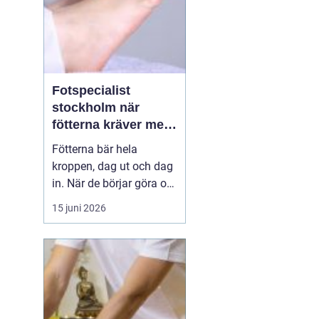
Fotspecialist
stockholm när
fötterna kräver mer
än vanliga sulor
Fötterna bär hela
kroppen, dag ut och dag
in. När de börjar göra ont
påverkas mer än bara
15 juni 2026
stegen sömn, träning,
arbete och humör kan bli
lidande. Många försöker
länge med egenvård,
inlägg från sportbutiken
eller vila, men