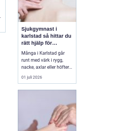
Sjukgymnast i
karlstad så hittar du
rätt hjälp för
kroppen
Många i Karlstad går
runt med värk i rygg,
nacke, axlar eller höfter
utan att söka hjälp.
01 juli 2026
Andra har råkat ut för en
idrottsskada eller
plötsligt fått huvudvärk
och yrsel som vägrar
släppa. En legitimerad
sjukgymnast kan då
göra stor skillnad.
Genom n...