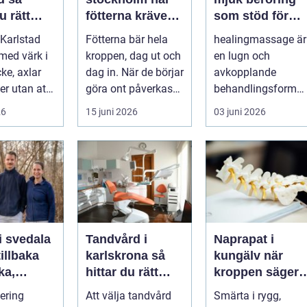
u rätt
fötterna kräver
som stöd för
ör
mer än vanliga
kropp och själ
Karlstad
Fötterna bär hela
healingmassage är
n
sulor
 med värk i
kroppen, dag ut och
en lugn och
ke, axlar
dag in. När de börjar
avkopplande
ter utan att
göra ont påverkas
behandlingsform
lp. Andra
mer än bara stegen
som förenar
26
15 juni 2026
03 juni 2026
sö...
klassisk massage
med energibas...
i svedala
Tandvård i
Naprapat i
illbaka
karlskrona så
kungälv när
rka,
hittar du rätt
kroppen säger
 och
klinik för
ifrån
tering
Att välja tandvård
Smärta i rygg,
långsiktig