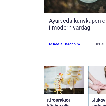
Ayurveda kunskapen om livet
i modern vardag
Mikaela Bergholm
01 au
Kiropraktor
Sjukgy
köping när
karlstad 