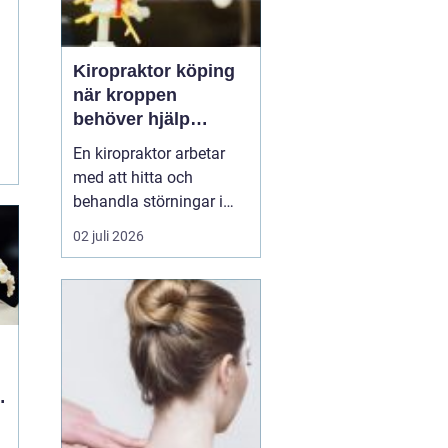
Kiropraktor köping
när kroppen
behöver hjälp
tillbaka
En kiropraktor arbetar
med att hitta och
behandla störningar i
kroppens leder, muskler
02 juli 2026
och nervsystem. Målet
är ofta enkelt: mindre
smärta, bättre rörlighet
och en vardag som
fungerar igen.
Kiropraktik passar
många som kämpar
med återkommande
ryggont...