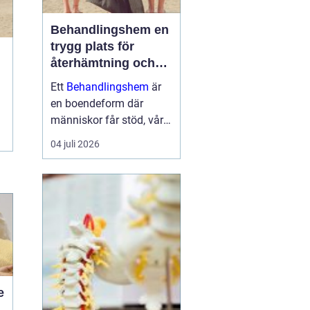
Behandlingshem en
trygg plats för
återhämtning och
förändring
Ett
Behandlingshem
är
en boendeform där
människor får stöd, vård
och struktur under en
04 juli 2026
period i livet när det
egna nätverket eller
öppenvården inte räcker.
Målet är att skapa
trygghet, stabilitet och
förutsättni...
e