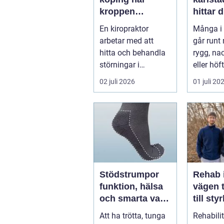
kroppen
hittar d
behöver hjälp
hjälp f
En kiropraktor
Många i 
tillbaka
kroppe
arbetar med att
går runt
hitta och behandla
rygg, nac
störningar i
eller höf
kroppens leder,
söka hjä
02 juli 2026
01 juli 20
muskler och
har ...
nervsyste...
Stödstrumpor
Rehab 
funktion, hälsa
vägen t
och smarta val i
till sty
vardagen
balans
Att ha trötta, tunga
Rehabili
vardag