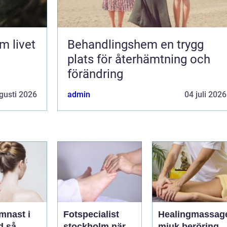
Behandlingshem en trygg
plats för återhämtning och
förändring
gusti 2026
admin
04 juli 2026
mnast i
Fotspecialist
Healingmassag
så
stockholm när
mjuk beröring