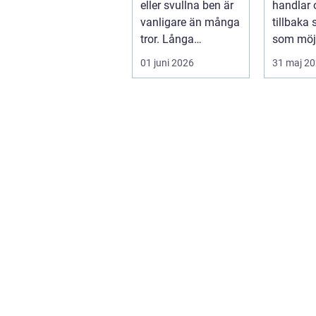
eller svullna ben är
handlar 
vanligare än många
tillbaka
tror. Långa
som möjl
arbetsdagar på
funktion
01 juni 2026
31 maj 2
hårda golv, ...
trygghet.