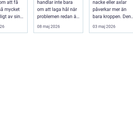
om att få
handlar inte bara
nacke eller axlar
munhälsa
 så mycket
om att laga hål när
påverkar mer än
igt av sin
problemen redan är
bara kroppen. Den
, energi och
ett faktum. Det
tar energi,
026
08 maj 2026
03 maj 2026
..
handlar ...
koncentration och
lus...