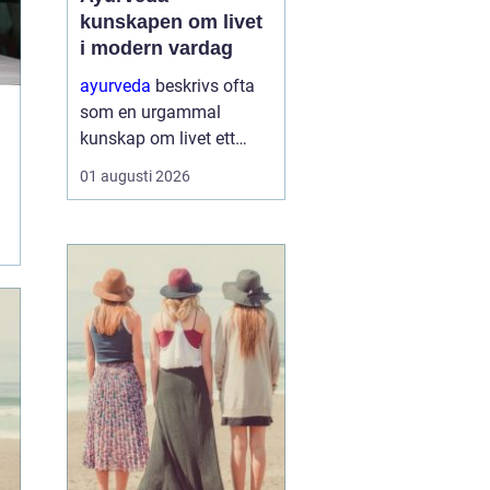
kunskapen om livet
i modern vardag
ayurveda
beskrivs ofta
som en urgammal
kunskap om livet ett
praktiskt system för
01 augusti 2026
hälsa som förenar kropp,
sinne och omgivning. I
stället för att enbart
fokusera på symptom
försöker ayurvedan
förstå varf...