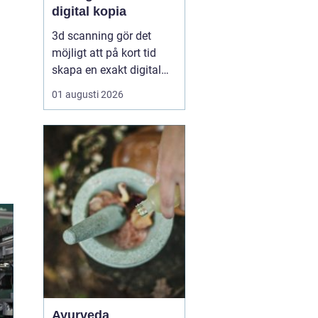
digital kopia
3d scanning gör det
möjligt att på kort tid
skapa en exakt digital
kopia av nästan vad
01 augusti 2026
som helst: en liten detalj,
en bil, en hel byggnad
eller en hel fabrik.
Tekniken används i dag
inom industri, bygg,
fastigheter, kulturarv och
infrastruktur för at...
Ayurveda