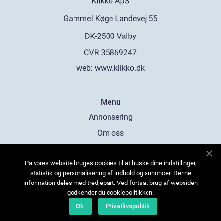
web:
www.klikko.dk
Menu
Annonsering
Om oss
Cookies
På vores website bruges cookies til at huske dine indstillinger,
Kontakta oss
statistik og personalisering af indhold og annoncer. Denne
Sitemap
information deles med tredjepart. Ved fortsat brug af websiden
godkender du cookiepolitikken.
Ok
Privatlivspolitik