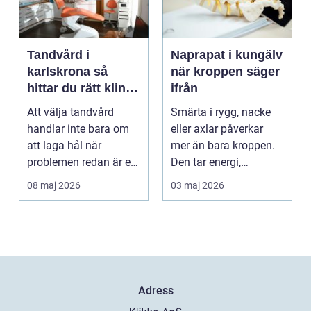
Tandvård i
Naprapat i kungälv
karlskrona så
när kroppen säger
hittar du rätt klinik
ifrån
för långsiktig
Att välja tandvård
Smärta i rygg, nacke
munhälsa
handlar inte bara om
eller axlar påverkar
att laga hål när
mer än bara kroppen.
problemen redan är ett
Den tar energi,
faktum. Det handlar ...
koncentration och
08 maj 2026
03 maj 2026
lus...
Adress