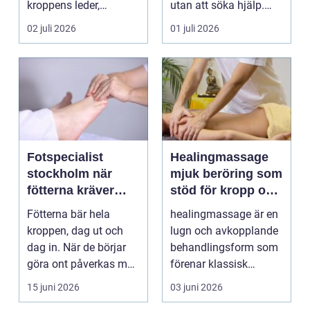
kroppens leder,
utan att söka hjälp.
muskler och
Andra har ...
02 juli 2026
01 juli 2026
nervsyste...
Fotspecialist
Healingmassage
stockholm när
mjuk beröring som
fötterna kräver
stöd för kropp och
mer än vanliga
själ
Fötterna bär hela
healingmassage är en
sulor
kroppen, dag ut och
lugn och avkopplande
dag in. När de börjar
behandlingsform som
göra ont påverkas mer
förenar klassisk
än bara stegen sö...
massage med
15 juni 2026
03 juni 2026
energibas...