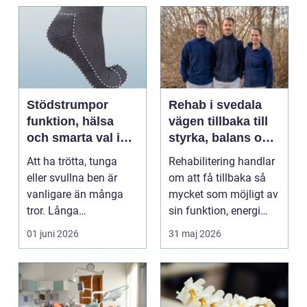
Stödstrumpor
Rehab i svedala
funktion, hälsa
vägen tillbaka till
och smarta val i
styrka, balans och
vardagen
vardag
Att ha trötta, tunga
Rehabilitering handlar
eller svullna ben är
om att få tillbaka så
vanligare än många
mycket som möjligt av
tror. Långa
sin funktion, energi
arbetsdagar på hårda
och trygghet...
01 juni 2026
31 maj 2026
golv, ...