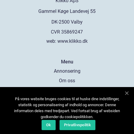
web:
www.klikko.dk
Menu
Annonsering
Om oss
Cookies
På vores website bruges cookies til at huske dine indstillinger,
Kontakta oss
statistik og personalisering af indhold og annoncer. Denne
Sitemap
information deles med tredjepart. Ved fortsat brug af websiden
godkender du cookiepolitikken.
Ok
Privatlivspolitik