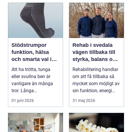
Stödstrumpor
Rehab i svedala
funktion, hälsa
vägen tillbaka till
och smarta val i
styrka, balans och
vardagen
vardag
Att ha trötta, tunga
Rehabilitering handlar
eller svullna ben är
om att få tillbaka så
vanligare än många
mycket som möjligt av
tror. Långa
sin funktion, energi
arbetsdagar på hårda
och trygghet...
01 juni 2026
31 maj 2026
golv, ...