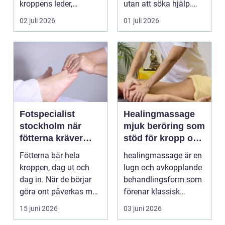
kroppens leder,
utan att söka hjälp.
muskler och
Andra har ...
02 juli 2026
01 juli 2026
nervsyste...
Fotspecialist
Healingmassage
stockholm när
mjuk beröring som
fötterna kräver
stöd för kropp och
mer än vanliga
själ
Fötterna bär hela
healingmassage är en
sulor
kroppen, dag ut och
lugn och avkopplande
dag in. När de börjar
behandlingsform som
göra ont påverkas mer
förenar klassisk
än bara stegen sö...
massage med
15 juni 2026
03 juni 2026
energibas...