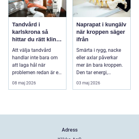
Tandvård i
Naprapat i kungälv
karlskrona så
när kroppen säger
hittar du rätt klinik
ifrån
för långsiktig
Att välja tandvård
Smärta i rygg, nacke
munhälsa
handlar inte bara om
eller axlar påverkar
att laga hål när
mer än bara kroppen.
problemen redan är ett
Den tar energi,
faktum. Det handlar ...
koncentration och
08 maj 2026
03 maj 2026
lus...
Adress