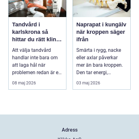
Tandvård i
Naprapat i kungälv
karlskrona så
när kroppen säger
hittar du rätt klinik
ifrån
för långsiktig
Att välja tandvård
Smärta i rygg, nacke
munhälsa
handlar inte bara om
eller axlar påverkar
att laga hål när
mer än bara kroppen.
problemen redan är ett
Den tar energi,
faktum. Det handlar ...
koncentration och
08 maj 2026
03 maj 2026
lus...
Adress