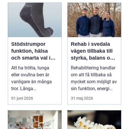
Stödstrumpor
Rehab i svedala
funktion, hälsa
vägen tillbaka till
och smarta val i
styrka, balans och
vardagen
vardag
Att ha trötta, tunga
Rehabilitering handlar
eller svullna ben är
om att få tillbaka så
vanligare än många
mycket som möjligt av
tror. Långa
sin funktion, energi
arbetsdagar på hårda
och trygghet...
01 juni 2026
31 maj 2026
golv, ...