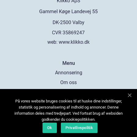
web:
www.klikko.dk
Menu
Annonsering
Om oss
Cookies
På vores website bruges cookies til at huske dine indstillinger,
Kontakta oss
statistik og personalisering af indhold og annoncer. Denne
Sitemap
information deles med tredjepart. Ved fortsat brug af websiden
godkender du cookiepolitikken.
Ok
Privatlivspolitik