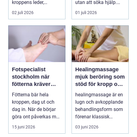
kroppens leder,
utan att söka hjälp.
muskler och
Andra har ...
02 juli 2026
01 juli 2026
nervsyste...
Fotspecialist
Healingmassage
stockholm när
mjuk beröring som
fötterna kräver
stöd för kropp och
mer än vanliga
själ
Fötterna bär hela
healingmassage är en
sulor
kroppen, dag ut och
lugn och avkopplande
dag in. När de börjar
behandlingsform som
göra ont påverkas mer
förenar klassisk
än bara stegen sö...
massage med
15 juni 2026
03 juni 2026
energibas...