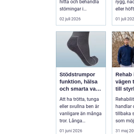
hitta och behandla
rygg, nac
störningar i
eller höf
kroppens leder,
söka hjä
02 juli 2026
01 juli 20
muskler och
har ...
nervsyste...
Stödstrumpor
Rehab 
funktion, hälsa
vägen t
och smarta val i
till sty
vardagen
balans
Att ha trötta, tunga
Rehabili
vardag
eller svullna ben är
handlar 
vanligare än många
tillbaka
tror. Långa
som möjl
arbetsdagar på
funktion
01 juni 2026
31 maj 2