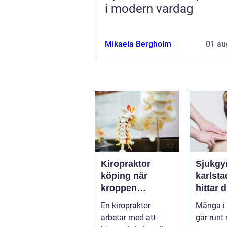
i modern vardag
Mikaela Bergholm
01 au
Kiropraktor
Sjukgy
köping när
karlstad 
kroppen
hittar d
behöver hjälp
hjälp f
En kiropraktor
Många i 
tillbaka
kroppe
arbetar med att
går runt