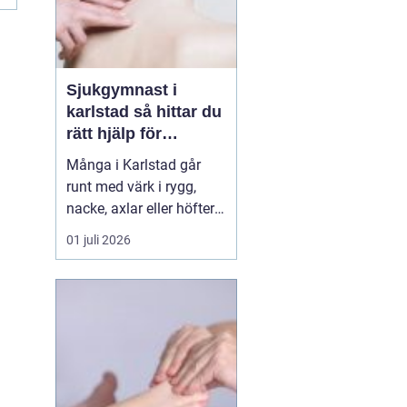
Sjukgymnast i
karlstad så hittar du
rätt hjälp för
kroppen
Många i Karlstad går
runt med värk i rygg,
nacke, axlar eller höfter
utan att söka hjälp.
01 juli 2026
Andra har råkat ut för en
idrottsskada eller
plötsligt fått huvudvärk
och yrsel som vägrar
släppa. En legitimerad
sjukgymnast kan då
göra stor skillnad.
Genom n...