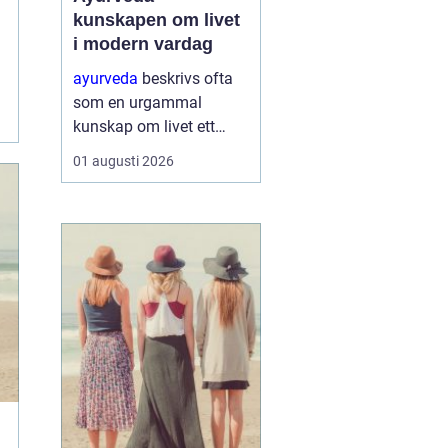
kunskapen om livet
i modern vardag
ayurveda
beskrivs ofta
som en urgammal
kunskap om livet ett
praktiskt system för
01 augusti 2026
hälsa som förenar kropp,
sinne och omgivning. I
stället för att enbart
fokusera på symptom
försöker ayurvedan
förstå varf...