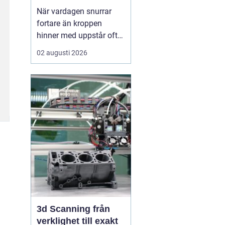
När vardagen snurrar
fortare än kroppen
hinner med uppstår ofta
spänningar, oro och
02 augusti 2026
trötthet som inte går att
vila bort på en helg.
Många börjar då söka
efter metoder som kan
skapa lugn på djupet,
inte bara i tankarna utan
också i kroppen. I den
sökn...
3d Scanning från
verklighet till exakt