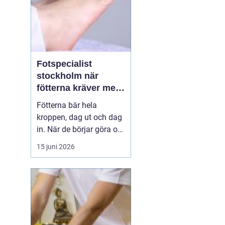
Fotspecialist
stockholm när
fötterna kräver mer
än vanliga sulor
Fötterna bär hela
kroppen, dag ut och dag
in. När de börjar göra ont
påverkas mer än bara
15 juni 2026
stegen sömn, träning,
arbete och humör kan bli
lidande. Många försöker
länge med egenvård,
inlägg från sportbutiken
eller vila, men