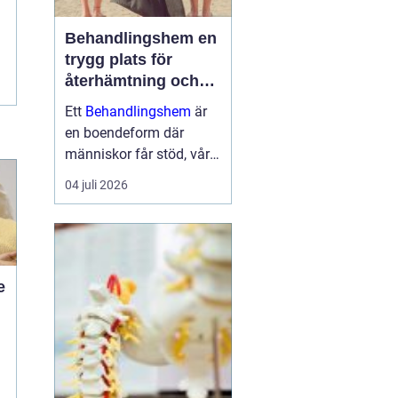
Behandlingshem en
trygg plats för
återhämtning och
förändring
Ett
Behandlingshem
är
en boendeform där
människor får stöd, vård
och struktur under en
04 juli 2026
period i livet när det
egna nätverket eller
öppenvården inte räcker.
Målet är att skapa
trygghet, stabilitet och
e
förutsättni...