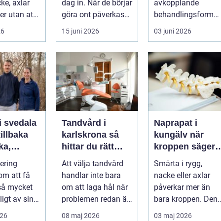
ke, axlar
dag in. När de börjar
avkopplande
ter utan att
göra ont påverkas
behandlingsform
lp. Andra
mer än bara stegen
som förenar
26
15 juni 2026
03 juni 2026
sö...
klassisk massage
med energibas...
i svedala
Tandvård i
Naprapat i
illbaka
karlskrona så
kungälv när
rka,
hittar du rätt
kroppen säger
 och
klinik för
ifrån
tering
Att välja tandvård
Smärta i rygg,
långsiktig
om att få
handlar inte bara
nacke eller axlar
munhälsa
 så mycket
om att laga hål när
påverkar mer än
igt av sin
problemen redan är
bara kroppen. Den
, energi och
ett faktum. Det
tar energi,
026
08 maj 2026
03 maj 2026