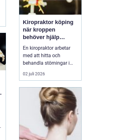
Kiropraktor köping
när kroppen
behöver hjälp
tillbaka
En kiropraktor arbetar
med att hitta och
behandla störningar i
kroppens leder, muskler
02 juli 2026
och nervsystem. Målet
är ofta enkelt: mindre
smärta, bättre rörlighet
och en vardag som
fungerar igen.
Kiropraktik passar
många som kämpar
med återkommande
ryggont...