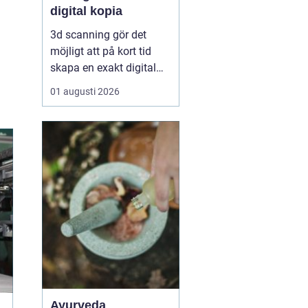
digital kopia
3d scanning gör det
möjligt att på kort tid
skapa en exakt digital
kopia av nästan vad
01 augusti 2026
som helst: en liten detalj,
en bil, en hel byggnad
eller en hel fabrik.
Tekniken används i dag
inom industri, bygg,
fastigheter, kulturarv och
infrastruktur för at...
Ayurveda