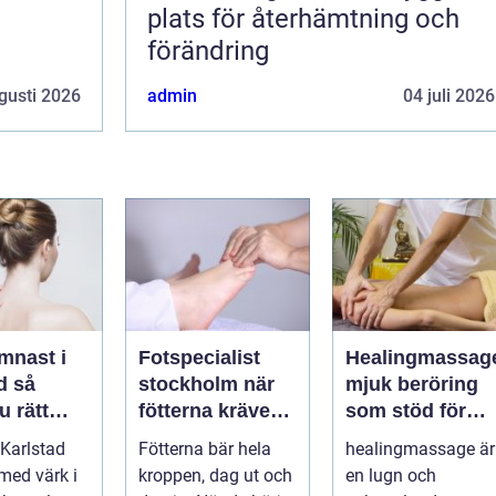
plats för återhämtning och
förändring
gusti 2026
admin
04 juli 2026
mnast i
Fotspecialist
Healingmassag
så
stockholm när
mjuk beröring
u rätt
fötterna kräver
som stöd för
ör
mer än vanliga
kropp och själ
Karlstad
Fötterna bär hela
healingmassage är
n
sulor
 med värk i
kroppen, dag ut och
en lugn och