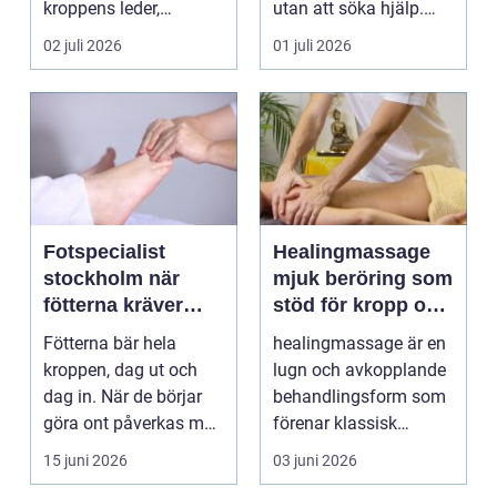
kroppens leder,
utan att söka hjälp.
muskler och
Andra har ...
02 juli 2026
01 juli 2026
nervsyste...
Fotspecialist
Healingmassage
stockholm när
mjuk beröring som
fötterna kräver
stöd för kropp och
mer än vanliga
själ
Fötterna bär hela
healingmassage är en
sulor
kroppen, dag ut och
lugn och avkopplande
dag in. När de börjar
behandlingsform som
göra ont påverkas mer
förenar klassisk
än bara stegen sö...
massage med
15 juni 2026
03 juni 2026
energibas...