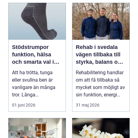
Stödstrumpor
Rehab i svedala
funktion, hälsa
vägen tillbaka till
och smarta val i
styrka, balans och
vardagen
vardag
Att ha trötta, tunga
Rehabilitering handlar
eller svullna ben är
om att få tillbaka så
vanligare än många
mycket som möjligt av
tror. Långa
sin funktion, energi
arbetsdagar på hårda
och trygghet...
01 juni 2026
31 maj 2026
golv, ...