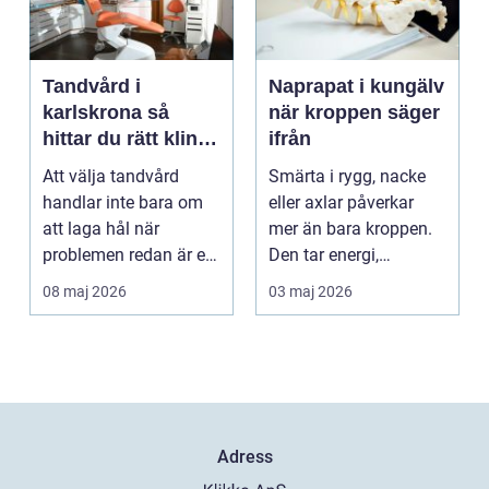
Tandvård i
Naprapat i kungälv
karlskrona så
när kroppen säger
hittar du rätt klinik
ifrån
för långsiktig
Att välja tandvård
Smärta i rygg, nacke
munhälsa
handlar inte bara om
eller axlar påverkar
att laga hål när
mer än bara kroppen.
problemen redan är ett
Den tar energi,
faktum. Det handlar ...
koncentration och
08 maj 2026
03 maj 2026
lus...
Adress