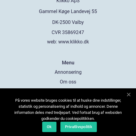
web:
www.klikko.dk
Menu
Annonsering
Om oss
Cookies
På vores website bruges cookies til at huske dine indstillinger,
Kontakta oss
statistik og personalisering af indhold og annoncer. Denne
Sitemap
information deles med tredjepart. Ved fortsat brug af websiden
godkender du cookiepolitikken.
Ok
Privatlivspolitik