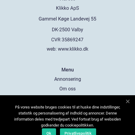
web:
www.klikko.dk
Menu
Annonsering
Om oss
Cookies
På vores website bruges cookies til at huske dine indstillinger,
Kontakta oss
statistik og personalisering af indhold og annoncer. Denne
Sitemap
information deles med tredjepart. Ved fortsat brug af websiden
godkender du cookiepolitikken.
Ok
Privatlivspolitik