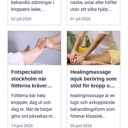
behandla störningar i
nacke, axlar eller höfter
kroppens leder,
utan att söka hjälp.
muskler och
Andra har ...
02 juli 2026
01 juli 2026
nervsyste...
Fotspecialist
Healingmassage
stockholm när
mjuk beröring som
fötterna kräver
stöd för kropp och
mer än vanliga
själ
Fötterna bär hela
healingmassage är en
sulor
kroppen, dag ut och
lugn och avkopplande
dag in. När de börjar
behandlingsform som
göra ont påverkas mer
förenar klassisk
än bara stegen sö...
massage med
15 juni 2026
03 juni 2026