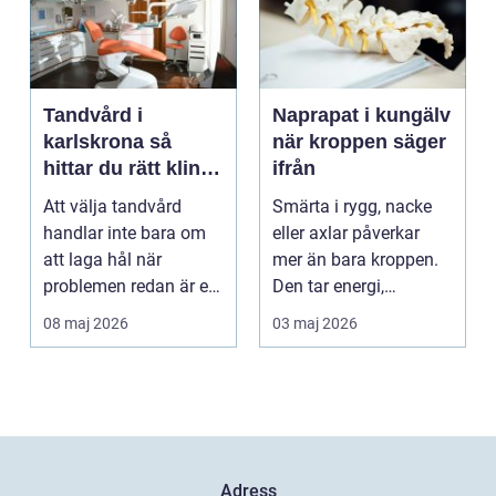
Tandvård i
Naprapat i kungälv
karlskrona så
när kroppen säger
hittar du rätt klinik
ifrån
för långsiktig
Att välja tandvård
Smärta i rygg, nacke
munhälsa
handlar inte bara om
eller axlar påverkar
att laga hål när
mer än bara kroppen.
problemen redan är ett
Den tar energi,
faktum. Det handlar ...
koncentration och
08 maj 2026
03 maj 2026
lus...
Adress