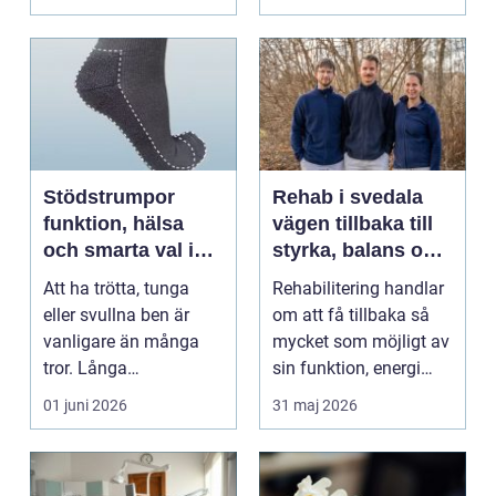
energibas...
Stödstrumpor
Rehab i svedala
funktion, hälsa
vägen tillbaka till
och smarta val i
styrka, balans och
vardagen
vardag
Att ha trötta, tunga
Rehabilitering handlar
eller svullna ben är
om att få tillbaka så
vanligare än många
mycket som möjligt av
tror. Långa
sin funktion, energi
arbetsdagar på hårda
och trygghet...
01 juni 2026
31 maj 2026
golv, ...