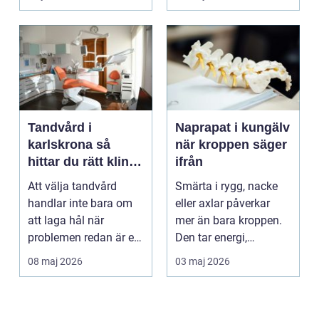
golv, ...
Tandvård i
Naprapat i kungälv
karlskrona så
när kroppen säger
hittar du rätt klinik
ifrån
för långsiktig
Att välja tandvård
Smärta i rygg, nacke
munhälsa
handlar inte bara om
eller axlar påverkar
att laga hål när
mer än bara kroppen.
problemen redan är ett
Den tar energi,
faktum. Det handlar ...
koncentration och
08 maj 2026
03 maj 2026
lus...