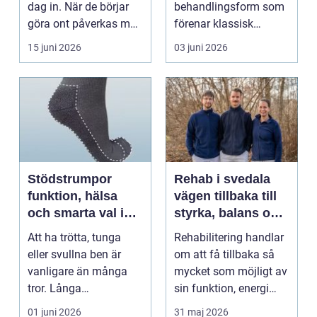
dag in. När de börjar
behandlingsform som
göra ont påverkas mer
förenar klassisk
än bara stegen sö...
massage med
15 juni 2026
03 juni 2026
energibas...
Stödstrumpor
Rehab i svedala
funktion, hälsa
vägen tillbaka till
och smarta val i
styrka, balans och
vardagen
vardag
Att ha trötta, tunga
Rehabilitering handlar
eller svullna ben är
om att få tillbaka så
vanligare än många
mycket som möjligt av
tror. Långa
sin funktion, energi
arbetsdagar på hårda
och trygghet...
01 juni 2026
31 maj 2026