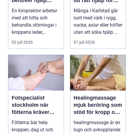
behöver hjälp
du rätt hjälp för
tillbaka
kroppen
En kiropraktor arbetar
Många i Karlstad går
med att hitta och
runt med värk i rygg,
behandla störningar i
nacke, axlar eller höfter
kroppens leder,
utan att söka hjälp.
muskler och
Andra har ...
02 juli 2026
01 juli 2026
nervsyste...
Fotspecialist
Healingmassage
stockholm när
mjuk beröring som
fötterna kräver
stöd för kropp och
mer än vanliga
själ
Fötterna bär hela
healingmassage är en
sulor
kroppen, dag ut och
lugn och avkopplande