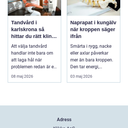
Tandvård i
Naprapat i kungälv
karlskrona så
när kroppen säger
hittar du rätt klinik
ifrån
för långsiktig
Att välja tandvård
Smärta i rygg, nacke
munhälsa
handlar inte bara om
eller axlar påverkar
att laga hål när
mer än bara kroppen.
problemen redan är ett
Den tar energi,
faktum. Det handlar ...
koncentration och
08 maj 2026
03 maj 2026
lus...
Adress