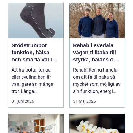
Stödstrumpor
Rehab i svedala
funktion, hälsa
vägen tillbaka till
och smarta val i
styrka, balans och
vardagen
vardag
Att ha trötta, tunga
Rehabilitering handlar
eller svullna ben är
om att få tillbaka så
vanligare än många
mycket som möjligt av
tror. Långa
sin funktion, energi
arbetsdagar på hårda
och trygghet...
01 juni 2026
31 maj 2026
golv, ...