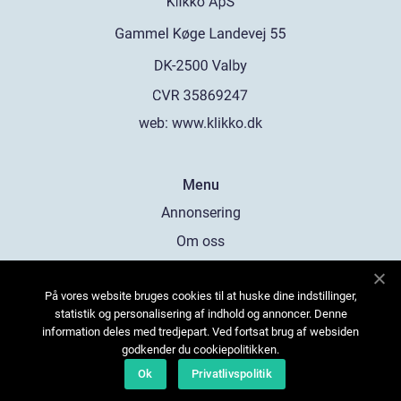
web:
www.klikko.dk
Menu
Annonsering
Om oss
Cookies
På vores website bruges cookies til at huske dine indstillinger,
Kontakta oss
statistik og personalisering af indhold og annoncer. Denne
Sitemap
information deles med tredjepart. Ved fortsat brug af websiden
godkender du cookiepolitikken.
Ok
Privatlivspolitik