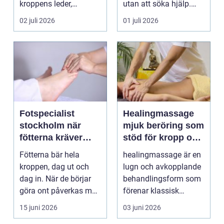
kroppens leder,
utan att söka hjälp.
muskler och
Andra har ...
02 juli 2026
01 juli 2026
nervsyste...
Fotspecialist
Healingmassage
stockholm när
mjuk beröring som
fötterna kräver
stöd för kropp och
mer än vanliga
själ
Fötterna bär hela
healingmassage är en
sulor
kroppen, dag ut och
lugn och avkopplande
dag in. När de börjar
behandlingsform som
göra ont påverkas mer
förenar klassisk
än bara stegen sö...
massage med
15 juni 2026
03 juni 2026
energibas...