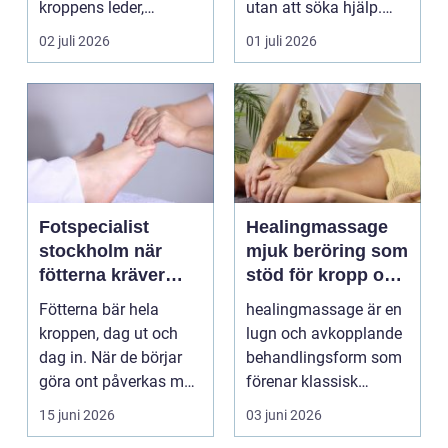
kroppens leder,
utan att söka hjälp.
muskler och
Andra har ...
02 juli 2026
01 juli 2026
nervsyste...
Fotspecialist
Healingmassage
stockholm när
mjuk beröring som
fötterna kräver
stöd för kropp och
mer än vanliga
själ
Fötterna bär hela
healingmassage är en
sulor
kroppen, dag ut och
lugn och avkopplande
dag in. När de börjar
behandlingsform som
göra ont påverkas mer
förenar klassisk
än bara stegen sö...
massage med
15 juni 2026
03 juni 2026
energibas...