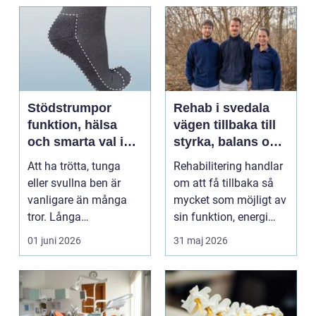
Stödstrumpor
Rehab i svedala
funktion, hälsa
vägen tillbaka till
och smarta val i
styrka, balans och
vardagen
vardag
Att ha trötta, tunga
Rehabilitering handlar
eller svullna ben är
om att få tillbaka så
vanligare än många
mycket som möjligt av
tror. Långa
sin funktion, energi
arbetsdagar på hårda
och trygghet...
01 juni 2026
31 maj 2026
golv, ...