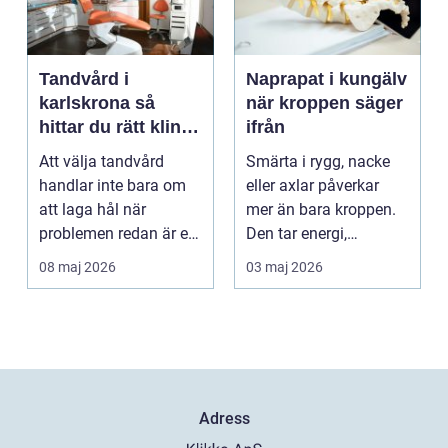
Tandvård i
Naprapat i kungälv
karlskrona så
när kroppen säger
hittar du rätt klinik
ifrån
för långsiktig
Att välja tandvård
Smärta i rygg, nacke
munhälsa
handlar inte bara om
eller axlar påverkar
att laga hål när
mer än bara kroppen.
problemen redan är ett
Den tar energi,
faktum. Det handlar ...
koncentration och
08 maj 2026
03 maj 2026
lus...
Adress