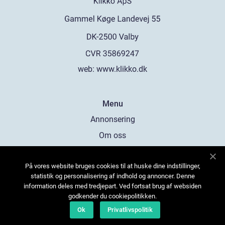
web:
www.klikko.dk
Menu
Annonsering
Om oss
Cookies
På vores website bruges cookies til at huske dine indstillinger,
Kontakta oss
statistik og personalisering af indhold og annoncer. Denne
Sitemap
information deles med tredjepart. Ved fortsat brug af websiden
godkender du cookiepolitikken.
Ok
Privatlivspolitik