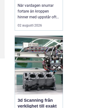
När vardagen snurrar
fortare än kroppen
hinner med uppstår ofta
spänningar, oro och
02 augusti 2026
trötthet som inte går att
vila bort på en helg.
Många börjar då söka
efter metoder som kan
skapa lugn på djupet,
inte bara i tankarna utan
också i kroppen. I den
sökn...
3d Scanning från
verklighet till exakt