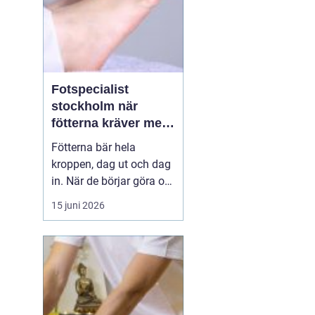
Fotspecialist
stockholm när
fötterna kräver mer
än vanliga sulor
Fötterna bär hela
kroppen, dag ut och dag
in. När de börjar göra ont
påverkas mer än bara
15 juni 2026
stegen sömn, träning,
arbete och humör kan bli
lidande. Många försöker
länge med egenvård,
inlägg från sportbutiken
eller vila, men