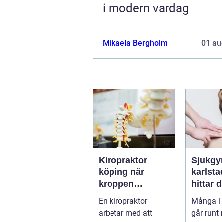
i modern vardag
Mikaela Bergholm
01 au
Kiropraktor
Sjukgy
köping när
karlstad 
kroppen
hittar d
behöver hjälp
hjälp f
En kiropraktor
Många i 
tillbaka
kroppe
arbetar med att
går runt