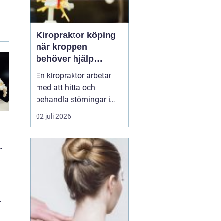
Kiropraktor köping
när kroppen
behöver hjälp
tillbaka
En kiropraktor arbetar
med att hitta och
behandla störningar i
kroppens leder, muskler
02 juli 2026
och nervsystem. Målet
är ofta enkelt: mindre
smärta, bättre rörlighet
och en vardag som
fungerar igen.
Kiropraktik passar
många som kämpar
med återkommande
ryggont...