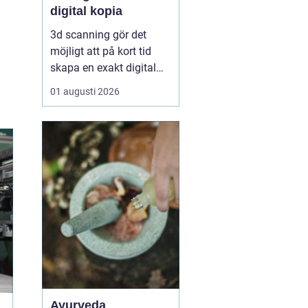
digital kopia
3d scanning gör det
möjligt att på kort tid
skapa en exakt digital
kopia av nästan vad
01 augusti 2026
som helst: en liten detalj,
en bil, en hel byggnad
eller en hel fabrik.
Tekniken används i dag
inom industri, bygg,
fastigheter, kulturarv och
infrastruktur för at...
Ayurveda