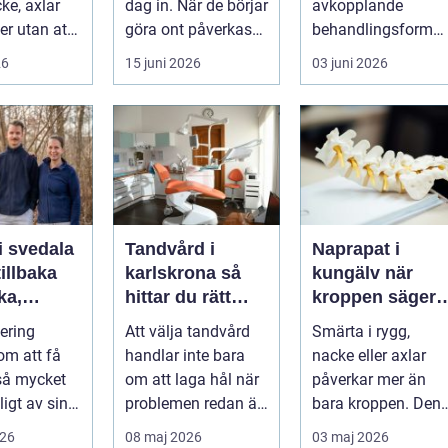
ke, axlar
dag in. När de börjar
avkopplande
ter utan att
göra ont påverkas
behandlingsform
lp. Andra
mer än bara stegen
som förenar
26
15 juni 2026
03 juni 2026
sö...
klassisk massage
med energibas...
i svedala
Tandvård i
Naprapat i
illbaka
karlskrona så
kungälv när
rka,
hittar du rätt
kroppen säger
 och
klinik för
ifrån
tering
Att välja tandvård
Smärta i rygg,
långsiktig
om att få
handlar inte bara
nacke eller axlar
munhälsa
 så mycket
om att laga hål när
påverkar mer än
igt av sin
problemen redan är
bara kroppen. Den
, energi och
ett faktum. Det
tar energi,
026
08 maj 2026
03 maj 2026