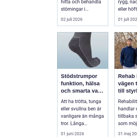
hitta och behandla
rygg, nac
störningar i
eller höf
kroppens leder,
söka hjä
02 juli 2026
01 juli 20
muskler och
har ...
nervsyste...
Stödstrumpor
Rehab 
funktion, hälsa
vägen t
och smarta val i
till sty
vardagen
balans
Att ha trötta, tunga
Rehabili
vardag
eller svullna ben är
handlar 
vanligare än många
tillbaka
tror. Långa
som möjl
arbetsdagar på
funktion
01 juni 2026
31 maj 2