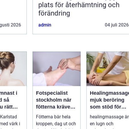
plats för återhämtning och
förändring
gusti 2026
admin
04 juli 2026
mnast i
Fotspecialist
Healingmassag
så
stockholm när
mjuk beröring
u rätt
fötterna kräver
som stöd för
ör
mer än vanliga
kropp och själ
Karlstad
Fötterna bär hela
healingmassage är
n
sulor
 med värk i
kroppen, dag ut och
en lugn och