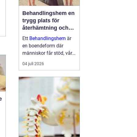
Behandlingshem en
trygg plats för
återhämtning och
förändring
Ett
Behandlingshem
är
en boendeform där
människor får stöd, vård
och struktur under en
04 juli 2026
period i livet när det
egna nätverket eller
öppenvården inte räcker.
Målet är att skapa
trygghet, stabilitet och
e
förutsättni...