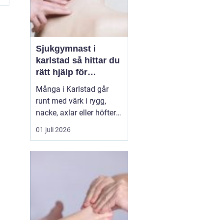
Sjukgymnast i
karlstad så hittar du
rätt hjälp för
kroppen
Många i Karlstad går
runt med värk i rygg,
nacke, axlar eller höfter
utan att söka hjälp.
01 juli 2026
Andra har råkat ut för en
idrottsskada eller
plötsligt fått huvudvärk
och yrsel som vägrar
släppa. En legitimerad
sjukgymnast kan då
göra stor skillnad.
Genom n...