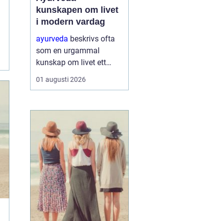
kunskapen om livet
i modern vardag
ayurveda
beskrivs ofta
som en urgammal
kunskap om livet ett
praktiskt system för
01 augusti 2026
hälsa som förenar kropp,
sinne och omgivning. I
stället för att enbart
fokusera på symptom
försöker ayurvedan
förstå varf...