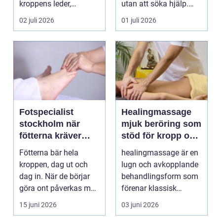
kroppens leder,
utan att söka hjälp.
muskler och
Andra har ...
02 juli 2026
01 juli 2026
nervsyste...
Fotspecialist
Healingmassage
stockholm när
mjuk beröring som
fötterna kräver
stöd för kropp och
mer än vanliga
själ
Fötterna bär hela
healingmassage är en
sulor
kroppen, dag ut och
lugn och avkopplande
dag in. När de börjar
behandlingsform som
göra ont påverkas mer
förenar klassisk
än bara stegen sö...
massage med
15 juni 2026
03 juni 2026
energibas...