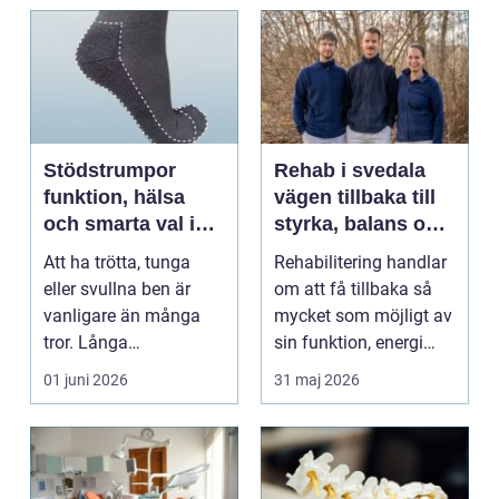
Stödstrumpor
Rehab i svedala
funktion, hälsa
vägen tillbaka till
och smarta val i
styrka, balans och
vardagen
vardag
Att ha trötta, tunga
Rehabilitering handlar
eller svullna ben är
om att få tillbaka så
vanligare än många
mycket som möjligt av
tror. Långa
sin funktion, energi
arbetsdagar på hårda
och trygghet...
01 juni 2026
31 maj 2026
golv, ...