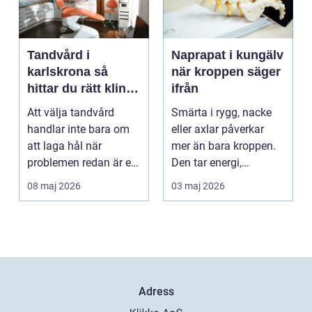
Tandvård i
Naprapat i kungälv
karlskrona så
när kroppen säger
hittar du rätt klinik
ifrån
för långsiktig
Att välja tandvård
Smärta i rygg, nacke
munhälsa
handlar inte bara om
eller axlar påverkar
att laga hål när
mer än bara kroppen.
problemen redan är ett
Den tar energi,
faktum. Det handlar ...
koncentration och
08 maj 2026
03 maj 2026
lus...
Adress