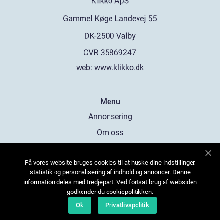
web:
www.klikko.dk
Menu
Annonsering
Om oss
Cookies
På vores website bruges cookies til at huske dine indstillinger,
Kontakta oss
statistik og personalisering af indhold og annoncer. Denne
Sitemap
information deles med tredjepart. Ved fortsat brug af websiden
godkender du cookiepolitikken.
Ok
Privatlivspolitik