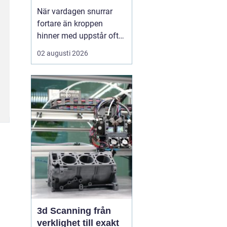
När vardagen snurrar
fortare än kroppen
hinner med uppstår ofta
spänningar, oro och
02 augusti 2026
trötthet som inte går att
vila bort på en helg.
Många börjar då söka
efter metoder som kan
skapa lugn på djupet,
inte bara i tankarna utan
också i kroppen. I den
sökn...
3d Scanning från
verklighet till exakt