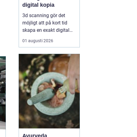
digital kopia
3d scanning gör det
möjligt att på kort tid
skapa en exakt digital
kopia av nästan vad
01 augusti 2026
som helst: en liten detalj,
en bil, en hel byggnad
eller en hel fabrik.
Tekniken används i dag
inom industri, bygg,
fastigheter, kulturarv och
infrastruktur för at...
Ayurveda