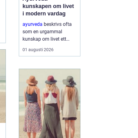
kunskapen om livet
i modern vardag
ayurveda
beskrivs ofta
som en urgammal
kunskap om livet ett
praktiskt system för
01 augusti 2026
hälsa som förenar kropp,
sinne och omgivning. I
stället för att enbart
fokusera på symptom
försöker ayurvedan
förstå varf...