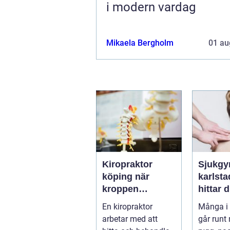
i modern vardag
Mikaela Bergholm
01 au
Kiropraktor
Sjukgy
köping när
karlstad 
kroppen
hittar d
behöver hjälp
hjälp f
En kiropraktor
Många i 
tillbaka
kroppe
arbetar med att
går runt