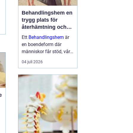
Behandlingshem en
trygg plats för
återhämtning och
förändring
Ett
Behandlingshem
är
en boendeform där
människor får stöd, vård
och struktur under en
04 juli 2026
period i livet när det
egna nätverket eller
öppenvården inte räcker.
Målet är att skapa
trygghet, stabilitet och
e
förutsättni...