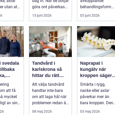
ke, axlar
dag in. När de börjar
avkopplande
ter utan att
göra ont påverkas
behandlingsform
lp. Andra
mer än bara stegen
som förenar
26
15 juni 2026
03 juni 2026
sö...
klassisk massage
med energibas...
i svedala
Tandvård i
Naprapat i
illbaka
karlskrona så
kungälv när
rka,
hittar du rätt
kroppen säger
 och
klinik för
ifrån
tering
Att välja tandvård
Smärta i rygg,
långsiktig
om att få
handlar inte bara
nacke eller axlar
munhälsa
 så mycket
om att laga hål när
påverkar mer än
igt av sin
problemen redan är
bara kroppen. Den
, energi och
ett faktum. Det
tar energi,
026
08 maj 2026
03 maj 2026