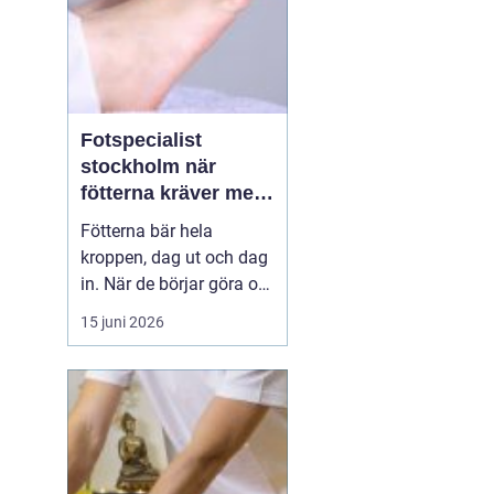
Fotspecialist
stockholm när
fötterna kräver mer
än vanliga sulor
Fötterna bär hela
kroppen, dag ut och dag
in. När de börjar göra ont
påverkas mer än bara
15 juni 2026
stegen sömn, träning,
arbete och humör kan bli
lidande. Många försöker
länge med egenvård,
inlägg från sportbutiken
eller vila, men