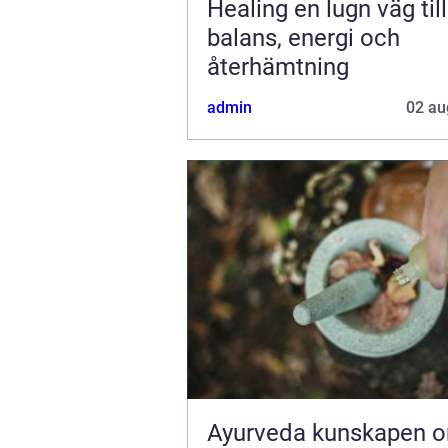
Healing en lugn väg till
balans, energi och
återhämtning
admin
02 au
Ayurveda kunskapen om livet