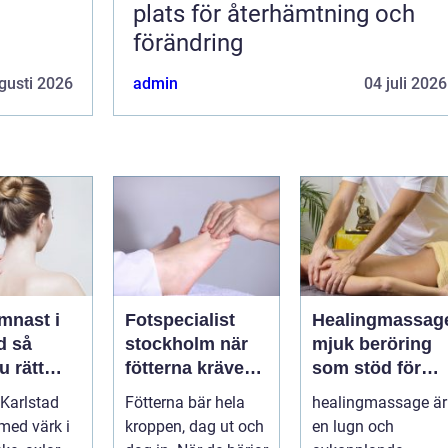
plats för återhämtning och
förändring
gusti 2026
admin
04 juli 2026
mnast i
Fotspecialist
Healingmassag
så
stockholm när
mjuk beröring
u rätt
fötterna kräver
som stöd för
ör
mer än vanliga
kropp och själ
Karlstad
Fötterna bär hela
healingmassage är
n
sulor
 med värk i
kroppen, dag ut och
en lugn och