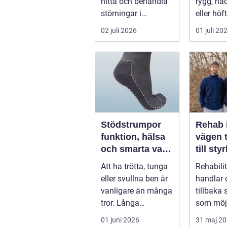
hitta och behandla
rygg, nac
störningar i
eller höf
kroppens leder,
söka hjä
02 juli 2026
01 juli 20
muskler och
har ...
nervsyste...
Stödstrumpor
Rehab 
funktion, hälsa
vägen t
och smarta val i
till sty
vardagen
balans
Att ha trötta, tunga
Rehabili
vardag
eller svullna ben är
handlar 
vanligare än många
tillbaka
tror. Långa
som möjl
arbetsdagar på
funktion
01 juni 2026
31 maj 2