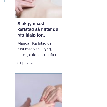
Sjukgymnast i
karlstad så hittar du
rätt hjälp för
kroppen
Många i Karlstad går
runt med värk i rygg,
nacke, axlar eller höfter
utan att söka hjälp.
01 juli 2026
Andra har råkat ut för en
idrottsskada eller
plötsligt fått huvudvärk
och yrsel som vägrar
släppa. En legitimerad
sjukgymnast kan då
göra stor skillnad.
Genom n...