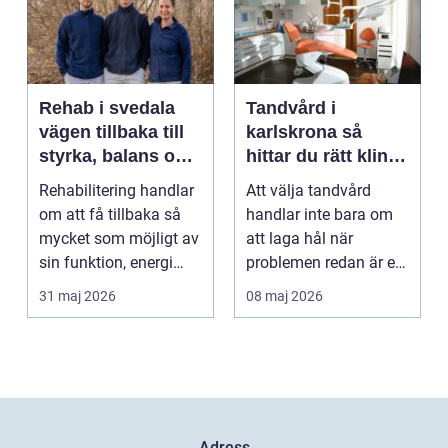
Rehab i svedala
Tandvård i
vägen tillbaka till
karlskrona så
styrka, balans och
hittar du rätt klinik
vardag
för långsiktig
Rehabilitering handlar
Att välja tandvård
munhälsa
om att få tillbaka så
handlar inte bara om
mycket som möjligt av
att laga hål när
sin funktion, energi
problemen redan är ett
och trygghet...
faktum. Det handlar ...
31 maj 2026
08 maj 2026
Adress