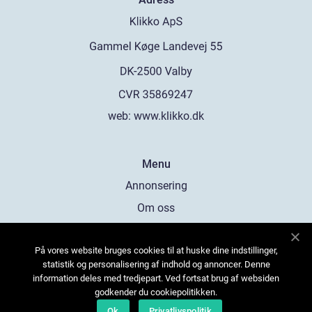
web:
www.klikko.dk
Menu
Annonsering
Om oss
Cookies
På vores website bruges cookies til at huske dine indstillinger,
Kontakta oss
statistik og personalisering af indhold og annoncer. Denne
Sitemap
information deles med tredjepart. Ved fortsat brug af websiden
godkender du cookiepolitikken.
Ok
Privatlivspolitik