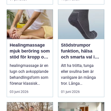
Healingmassage
Stödstrumpor
mjuk beröring som
funktion, hälsa
stöd för kropp och
och smarta val i
själ
vardagen
healingmassage är en
Att ha trötta, tunga
lugn och avkopplande
eller svullna ben är
behandlingsform som
vanligare än många
förenar klassisk
tror. Långa
massage med
arbetsdagar på hårda
03 juni 2026
01 juni 2026
energibas...
golv, ...