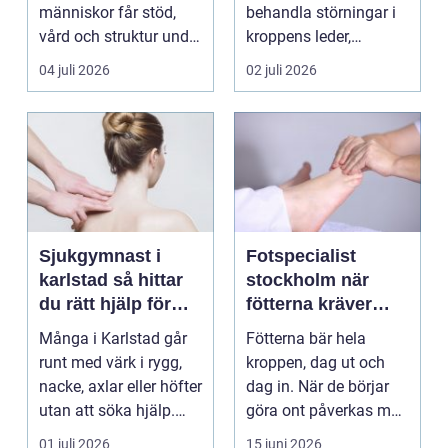
människor får stöd,
behandla störningar i
vård och struktur under
kroppens leder,
en period i live...
muskler och
04 juli 2026
02 juli 2026
nervsyste...
Sjukgymnast i
Fotspecialist
karlstad så hittar
stockholm när
du rätt hjälp för
fötterna kräver
kroppen
mer än vanliga
Många i Karlstad går
Fötterna bär hela
sulor
runt med värk i rygg,
kroppen, dag ut och
nacke, axlar eller höfter
dag in. När de börjar
utan att söka hjälp.
göra ont påverkas mer
Andra har ...
än bara stegen sö...
01 juli 2026
15 juni 2026