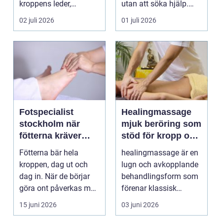
kroppens leder,
utan att söka hjälp.
muskler och
Andra har ...
02 juli 2026
01 juli 2026
nervsyste...
Fotspecialist
Healingmassage
stockholm när
mjuk beröring som
fötterna kräver
stöd för kropp och
mer än vanliga
själ
Fötterna bär hela
healingmassage är en
sulor
kroppen, dag ut och
lugn och avkopplande
dag in. När de börjar
behandlingsform som
göra ont påverkas mer
förenar klassisk
än bara stegen sö...
massage med
15 juni 2026
03 juni 2026
energibas...