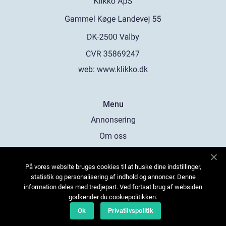
web:
www.klikko.dk
Menu
Annonsering
Om oss
Cookies
På vores website bruges cookies til at huske dine indstillinger,
Kontakta oss
statistik og personalisering af indhold og annoncer. Denne
Sitemap
information deles med tredjepart. Ved fortsat brug af websiden
godkender du cookiepolitikken.
Ok
Privatlivspolitik