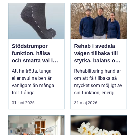
Stödstrumpor
Rehab i svedala
funktion, hälsa
vägen tillbaka till
och smarta val i
styrka, balans och
vardagen
vardag
Att ha trötta, tunga
Rehabilitering handlar
eller svullna ben är
om att få tillbaka så
vanligare än många
mycket som möjligt av
tror. Långa
sin funktion, energi
arbetsdagar på hårda
och trygghet...
01 juni 2026
31 maj 2026
golv, ...