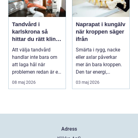
Tandvård i
Naprapat i kungälv
karlskrona så
när kroppen säger
hittar du rätt klinik
ifrån
för långsiktig
Att välja tandvård
Smärta i rygg, nacke
munhälsa
handlar inte bara om
eller axlar påverkar
att laga hål när
mer än bara kroppen.
problemen redan är ett
Den tar energi,
faktum. Det handlar ...
koncentration och
08 maj 2026
03 maj 2026
lus...
Adress