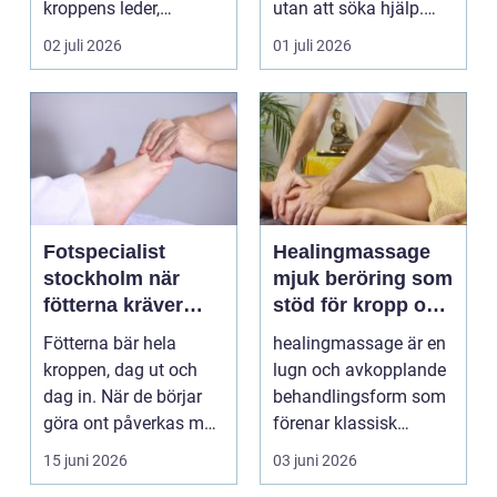
kroppens leder,
utan att söka hjälp.
muskler och
Andra har ...
02 juli 2026
01 juli 2026
nervsyste...
Fotspecialist
Healingmassage
stockholm när
mjuk beröring som
fötterna kräver
stöd för kropp och
mer än vanliga
själ
Fötterna bär hela
healingmassage är en
sulor
kroppen, dag ut och
lugn och avkopplande
dag in. När de börjar
behandlingsform som
göra ont påverkas mer
förenar klassisk
än bara stegen sö...
massage med
15 juni 2026
03 juni 2026
energibas...