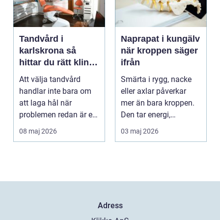
Tandvård i
Naprapat i kungälv
karlskrona så
när kroppen säger
hittar du rätt klinik
ifrån
för långsiktig
Att välja tandvård
Smärta i rygg, nacke
munhälsa
handlar inte bara om
eller axlar påverkar
att laga hål när
mer än bara kroppen.
problemen redan är ett
Den tar energi,
faktum. Det handlar ...
koncentration och
08 maj 2026
03 maj 2026
lus...
Adress