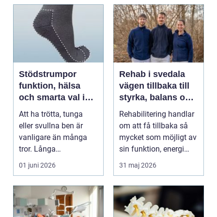
Stödstrumpor
Rehab i svedala
funktion, hälsa
vägen tillbaka till
och smarta val i
styrka, balans och
vardagen
vardag
Att ha trötta, tunga
Rehabilitering handlar
eller svullna ben är
om att få tillbaka så
vanligare än många
mycket som möjligt av
tror. Långa
sin funktion, energi
arbetsdagar på hårda
och trygghet...
01 juni 2026
31 maj 2026
golv, ...