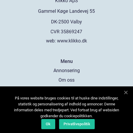
web:
www.klikko.dk
Menu
Annonsering
Om oss
Cookies
På vores website bruges cookies til at huske dine indstillinger,
Kontakta oss
statistik og personalisering af indhold og annoncer. Denne
Sitemap
information deles med tredjepart. Ved fortsat brug af websiden
godkender du cookiepolitikken.
Ok
Privatlivspolitik