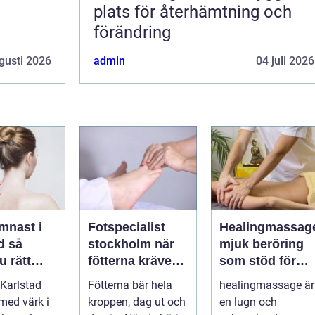
plats för återhämtning och
förändring
gusti 2026
admin
04 juli 2026
mnast i
Fotspecialist
Healingmassag
så
stockholm när
mjuk beröring
u rätt
fötterna kräver
som stöd för
ör
mer än vanliga
kropp och själ
Karlstad
Fötterna bär hela
healingmassage är
n
sulor
 med värk i
kroppen, dag ut och
en lugn och