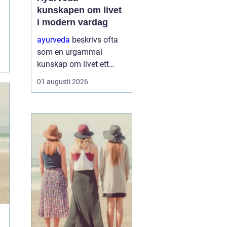
kunskapen om livet
i modern vardag
ayurveda
beskrivs ofta
som en urgammal
kunskap om livet ett
praktiskt system för
01 augusti 2026
hälsa som förenar kropp,
sinne och omgivning. I
stället för att enbart
fokusera på symptom
försöker ayurvedan
förstå varf...