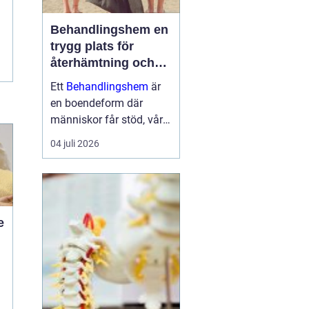
Behandlingshem en
trygg plats för
återhämtning och
förändring
Ett
Behandlingshem
är
en boendeform där
människor får stöd, vård
och struktur under en
04 juli 2026
period i livet när det
egna nätverket eller
öppenvården inte räcker.
Målet är att skapa
trygghet, stabilitet och
e
förutsättni...