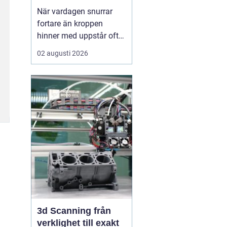
När vardagen snurrar
fortare än kroppen
hinner med uppstår ofta
spänningar, oro och
02 augusti 2026
trötthet som inte går att
vila bort på en helg.
Många börjar då söka
efter metoder som kan
skapa lugn på djupet,
inte bara i tankarna utan
också i kroppen. I den
sökn...
3d Scanning från
verklighet till exakt