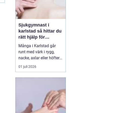
Sjukgymnast i
karlstad så hittar du
rätt hjälp för
kroppen
Många i Karlstad går
runt med värk i rygg,
nacke, axlar eller höfter
utan att söka hjälp.
01 juli 2026
Andra har råkat ut för en
idrottsskada eller
plötsligt fått huvudvärk
och yrsel som vägrar
släppa. En legitimerad
sjukgymnast kan då
göra stor skillnad.
Genom n...