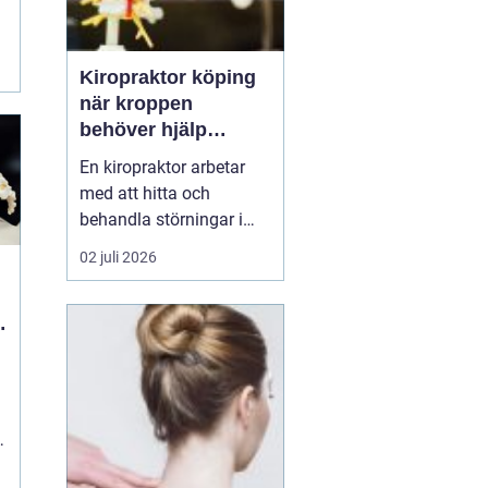
Kiropraktor köping
när kroppen
behöver hjälp
tillbaka
En kiropraktor arbetar
med att hitta och
behandla störningar i
kroppens leder, muskler
02 juli 2026
och nervsystem. Målet
är ofta enkelt: mindre
smärta, bättre rörlighet
och en vardag som
fungerar igen.
Kiropraktik passar
många som kämpar
med återkommande
ryggont...