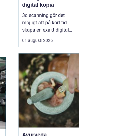
digital kopia
3d scanning gör det
möjligt att på kort tid
skapa en exakt digital
kopia av nästan vad
01 augusti 2026
som helst: en liten detalj,
en bil, en hel byggnad
eller en hel fabrik.
Tekniken används i dag
inom industri, bygg,
fastigheter, kulturarv och
infrastruktur för at...
Ayurveda