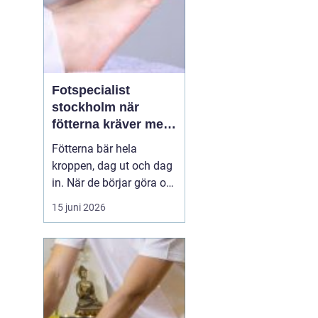
Fotspecialist
stockholm när
fötterna kräver mer
än vanliga sulor
Fötterna bär hela
kroppen, dag ut och dag
in. När de börjar göra ont
påverkas mer än bara
15 juni 2026
stegen sömn, träning,
arbete och humör kan bli
lidande. Många försöker
länge med egenvård,
inlägg från sportbutiken
eller vila, men