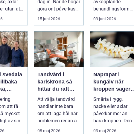
ke, axlar
dag in. När de börjar
avkopplande
ter utan att
göra ont påverkas
behandlingsform
lp. Andra
mer än bara stegen
som förenar
26
15 juni 2026
03 juni 2026
sö...
klassisk massage
med energibas...
i svedala
Tandvård i
Naprapat i
illbaka
karlskrona så
kungälv när
rka,
hittar du rätt
kroppen säger
 och
klinik för
ifrån
tering
Att välja tandvård
Smärta i rygg,
långsiktig
om att få
handlar inte bara
nacke eller axlar
munhälsa
 så mycket
om att laga hål när
påverkar mer än
igt av sin
problemen redan är
bara kroppen. Den
, energi och
ett faktum. Det
tar energi,
026
08 maj 2026
03 maj 2026