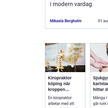
i modern vardag
Mikaela Bergholm
01 au
Kiropraktor
Sjukgy
köping när
karlstad 
kroppen
hittar d
behöver hjälp
hjälp f
En kiropraktor
Många i 
tillbaka
kroppe
arbetar med att
går runt