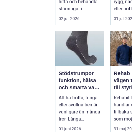
hitta och behandla
rygg, nac
störningar i
eller höf
kroppens leder,
söka hjä
02 juli 2026
01 juli 20
muskler och
har ...
nervsyste...
Stödstrumpor
Rehab 
funktion, hälsa
vägen t
och smarta val i
till sty
vardagen
balans
Att ha trötta, tunga
Rehabili
vardag
eller svullna ben är
handlar 
vanligare än många
tillbaka
tror. Långa
som möjl
arbetsdagar på
funktion
01 juni 2026
31 maj 2