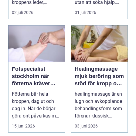
kroppens leder,
utan att söka hjälp.
muskler och
Andra har ...
02 juli 2026
01 juli 2026
nervsyste...
Fotspecialist
Healingmassage
stockholm när
mjuk beröring som
fötterna kräver
stöd för kropp och
mer än vanliga
själ
Fötterna bär hela
healingmassage är en
sulor
kroppen, dag ut och
lugn och avkopplande
dag in. När de börjar
behandlingsform som
göra ont påverkas mer
förenar klassisk
än bara stegen sö...
massage med
15 juni 2026
03 juni 2026
energibas...