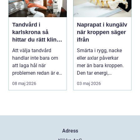
Tandvård i
Naprapat i kungälv
karlskrona så
när kroppen säger
hittar du rätt klinik
ifrån
för långsiktig
Att välja tandvård
Smärta i rygg, nacke
munhälsa
handlar inte bara om
eller axlar påverkar
att laga hål när
mer än bara kroppen.
problemen redan är ett
Den tar energi,
faktum. Det handlar ...
koncentration och
08 maj 2026
03 maj 2026
lus...
Adress