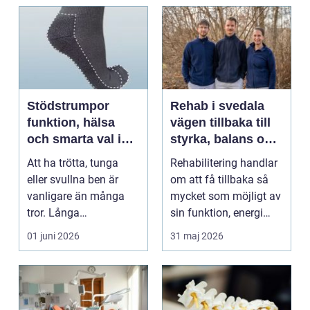
Stödstrumpor
Rehab i svedala
funktion, hälsa
vägen tillbaka till
och smarta val i
styrka, balans och
vardagen
vardag
Att ha trötta, tunga
Rehabilitering handlar
eller svullna ben är
om att få tillbaka så
vanligare än många
mycket som möjligt av
tror. Långa
sin funktion, energi
arbetsdagar på hårda
och trygghet...
01 juni 2026
31 maj 2026
golv, ...