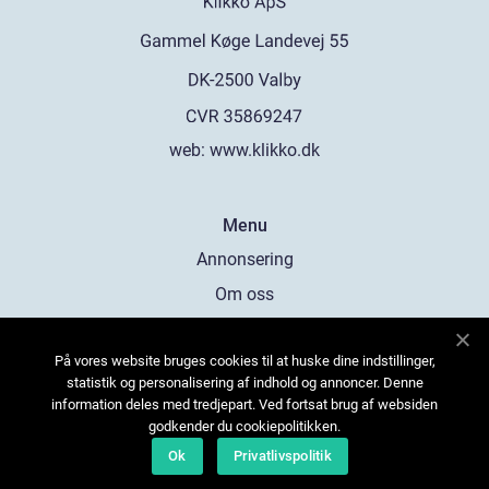
web:
www.klikko.dk
Menu
Annonsering
Om oss
Cookies
På vores website bruges cookies til at huske dine indstillinger,
Kontakta oss
statistik og personalisering af indhold og annoncer. Denne
Sitemap
information deles med tredjepart. Ved fortsat brug af websiden
godkender du cookiepolitikken.
Ok
Privatlivspolitik