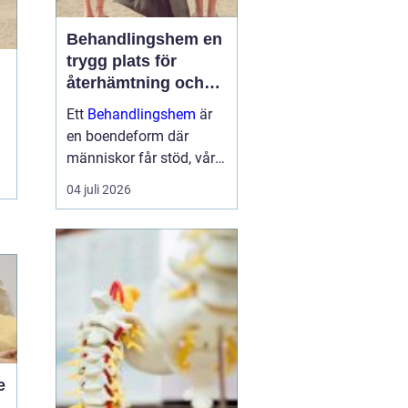
Behandlingshem en
trygg plats för
återhämtning och
förändring
Ett
Behandlingshem
är
en boendeform där
människor får stöd, vård
och struktur under en
04 juli 2026
period i livet när det
egna nätverket eller
öppenvården inte räcker.
Målet är att skapa
trygghet, stabilitet och
förutsättni...
e