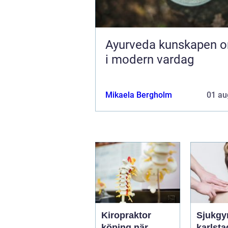
Ayurveda kunskapen om livet
i modern vardag
Mikaela Bergholm
01 au
Kiropraktor
Sjukgy
köping när
karlstad 