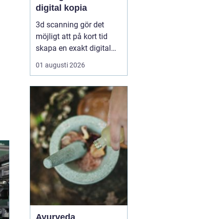
digital kopia
3d scanning gör det
möjligt att på kort tid
skapa en exakt digital
kopia av nästan vad
01 augusti 2026
som helst: en liten detalj,
en bil, en hel byggnad
eller en hel fabrik.
Tekniken används i dag
inom industri, bygg,
fastigheter, kulturarv och
infrastruktur för at...
Ayurveda