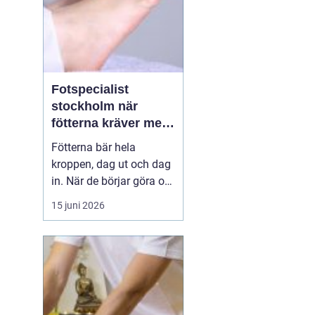
Fotspecialist
stockholm när
fötterna kräver mer
än vanliga sulor
Fötterna bär hela
kroppen, dag ut och dag
in. När de börjar göra ont
påverkas mer än bara
15 juni 2026
stegen sömn, träning,
arbete och humör kan bli
lidande. Många försöker
länge med egenvård,
inlägg från sportbutiken
eller vila, men