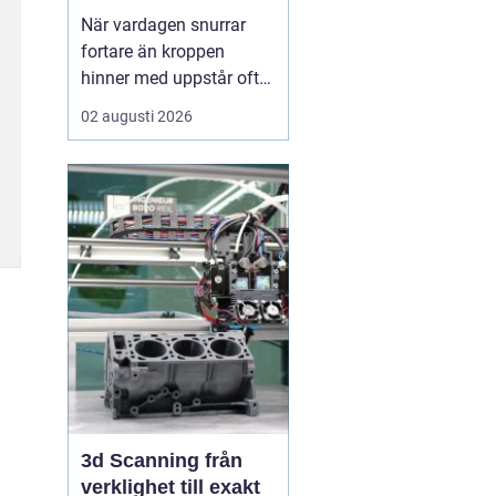
När vardagen snurrar
fortare än kroppen
hinner med uppstår ofta
spänningar, oro och
02 augusti 2026
trötthet som inte går att
vila bort på en helg.
Många börjar då söka
efter metoder som kan
skapa lugn på djupet,
inte bara i tankarna utan
också i kroppen. I den
sökn...
3d Scanning från
verklighet till exakt