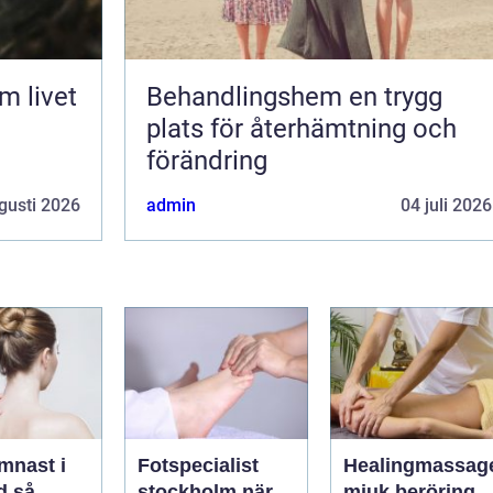
Behandlingshem en trygg
plats för återhämtning och
förändring
gusti 2026
admin
04 juli 2026
mnast i
Fotspecialist
Healingmassag
så
stockholm när
mjuk beröring