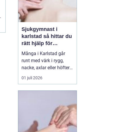
Sjukgymnast i
karlstad så hittar du
rätt hjälp för
kroppen
Många i Karlstad går
runt med värk i rygg,
nacke, axlar eller höfter
utan att söka hjälp.
01 juli 2026
Andra har råkat ut för en
idrottsskada eller
plötsligt fått huvudvärk
och yrsel som vägrar
släppa. En legitimerad
sjukgymnast kan då
göra stor skillnad.
Genom n...