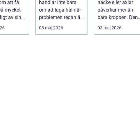
om att få
handlar inte bara
nacke eller axlar
munhälsa
 så mycket
om att laga hål när
påverkar mer än
igt av sin
problemen redan är
bara kroppen. Den
, energi och
ett faktum. Det
tar energi,
026
08 maj 2026
03 maj 2026
..
handlar ...
koncentration och
lus...