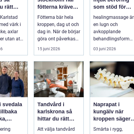
u rätt
fötterna kräver
som stöd för
ör
mer än vanliga
kropp och själ
Karlstad
Fötterna bär hela
healingmassage är
n
sulor
 med värk i
kroppen, dag ut och
en lugn och
ke, axlar
dag in. När de börjar
avkopplande
ter utan att
göra ont påverkas
behandlingsform
lp. Andra
mer än bara stegen
som förenar
26
15 juni 2026
03 juni 2026
sö...
klassisk massage
med energibas...
i svedala
Tandvård i
Naprapat i
illbaka
karlskrona så
kungälv när
rka,
hittar du rätt
kroppen säger
 och
klinik för
ifrån
tering
Att välja tandvård
Smärta i rygg,
långsiktig