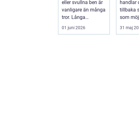
eller svullna ben är
handlar 
vanligare än många
tillbaka
tror. Långa
som möjl
arbetsdagar på
funktion
01 juni 2026
31 maj 2
hårda golv, ...
trygghet.