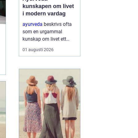
kunskapen om livet
i modern vardag
ayurveda
beskrivs ofta
som en urgammal
kunskap om livet ett
praktiskt system för
01 augusti 2026
hälsa som förenar kropp,
sinne och omgivning. I
stället för att enbart
fokusera på symptom
försöker ayurvedan
förstå varf...