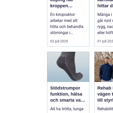
kroppen
hittar d
behöver hjälp
hjälp f
En kiropraktor
Många i 
tillbaka
kroppe
arbetar med att
går runt
hitta och behandla
rygg, nac
störningar i
eller höf
kroppens leder,
söka hjä
02 juli 2026
01 juli 20
muskler och
har ...
nervsyste...
Stödstrumpor
Rehab 
funktion, hälsa
vägen t
och smarta val i
till sty
vardagen
balans
Att ha trötta, tunga
Rehabili
vardag