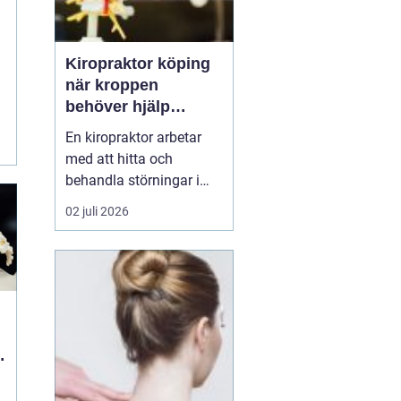
Kiropraktor köping
när kroppen
behöver hjälp
tillbaka
En kiropraktor arbetar
med att hitta och
behandla störningar i
kroppens leder, muskler
02 juli 2026
och nervsystem. Målet
är ofta enkelt: mindre
smärta, bättre rörlighet
och en vardag som
fungerar igen.
Kiropraktik passar
många som kämpar
med återkommande
ryggont...