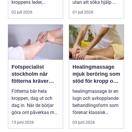
kroppens leder,
utan att söka hjälp.
muskler och
Andra har ...
02 juli 2026
01 juli 2026
nervsyste...
Fotspecialist
Healingmassage
stockholm när
mjuk beröring som
fötterna kräver
stöd för kropp och
mer än vanliga
själ
Fötterna bär hela
healingmassage är en
sulor
kroppen, dag ut och
lugn och avkopplande
dag in. När de börjar
behandlingsform som
göra ont påverkas mer
förenar klassisk
än bara stegen sö...
massage med
15 juni 2026
03 juni 2026
energibas...