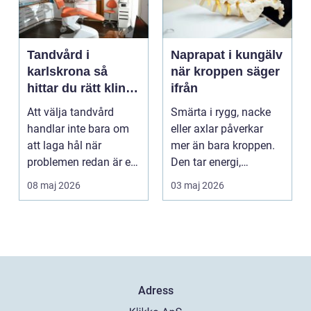
Tandvård i
Naprapat i kungälv
karlskrona så
när kroppen säger
hittar du rätt klinik
ifrån
för långsiktig
Att välja tandvård
Smärta i rygg, nacke
munhälsa
handlar inte bara om
eller axlar påverkar
att laga hål när
mer än bara kroppen.
problemen redan är ett
Den tar energi,
faktum. Det handlar ...
koncentration och
08 maj 2026
03 maj 2026
lus...
Adress