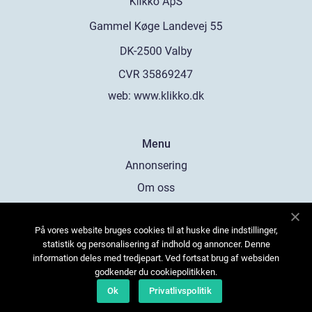
web:
www.klikko.dk
Menu
Annonsering
Om oss
Cookies
På vores website bruges cookies til at huske dine indstillinger,
Kontakta oss
statistik og personalisering af indhold og annoncer. Denne
Sitemap
information deles med tredjepart. Ved fortsat brug af websiden
godkender du cookiepolitikken.
Ok
Privatlivspolitik