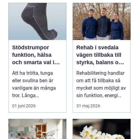
Stödstrumpor
Rehab i svedala
funktion, hälsa
vägen tillbaka till
och smarta val i
styrka, balans och
vardagen
vardag
Att ha trötta, tunga
Rehabilitering handlar
eller svullna ben är
om att få tillbaka så
vanligare än många
mycket som möjligt av
tror. Långa
sin funktion, energi
arbetsdagar på hårda
och trygghet...
01 juni 2026
31 maj 2026
golv, ...