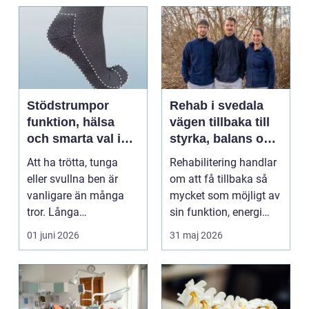
Stödstrumpor
Rehab i svedala
funktion, hälsa
vägen tillbaka till
och smarta val i
styrka, balans och
vardagen
vardag
Att ha trötta, tunga
Rehabilitering handlar
eller svullna ben är
om att få tillbaka så
vanligare än många
mycket som möjligt av
tror. Långa
sin funktion, energi
arbetsdagar på hårda
och trygghet...
01 juni 2026
31 maj 2026
golv, ...