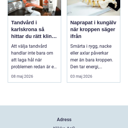
Tandvård i
Naprapat i kungälv
karlskrona så
när kroppen säger
hittar du rätt klinik
ifrån
för långsiktig
Att välja tandvård
Smärta i rygg, nacke
munhälsa
handlar inte bara om
eller axlar påverkar
att laga hål när
mer än bara kroppen.
problemen redan är ett
Den tar energi,
faktum. Det handlar ...
koncentration och
08 maj 2026
03 maj 2026
lus...
Adress