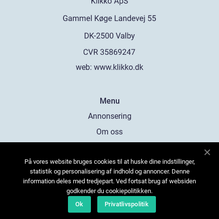
web:
www.klikko.dk
Menu
Annonsering
Om oss
Cookies
På vores website bruges cookies til at huske dine indstillinger,
Kontakta oss
statistik og personalisering af indhold og annoncer. Denne
Sitemap
information deles med tredjepart. Ved fortsat brug af websiden
godkender du cookiepolitikken.
Ok
Privatlivspolitik