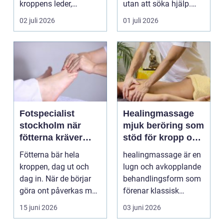
kroppens leder,
utan att söka hjälp.
muskler och
Andra har ...
02 juli 2026
01 juli 2026
nervsyste...
Fotspecialist
Healingmassage
stockholm när
mjuk beröring som
fötterna kräver
stöd för kropp och
mer än vanliga
själ
Fötterna bär hela
healingmassage är en
sulor
kroppen, dag ut och
lugn och avkopplande
dag in. När de börjar
behandlingsform som
göra ont påverkas mer
förenar klassisk
än bara stegen sö...
massage med
15 juni 2026
03 juni 2026
energibas...