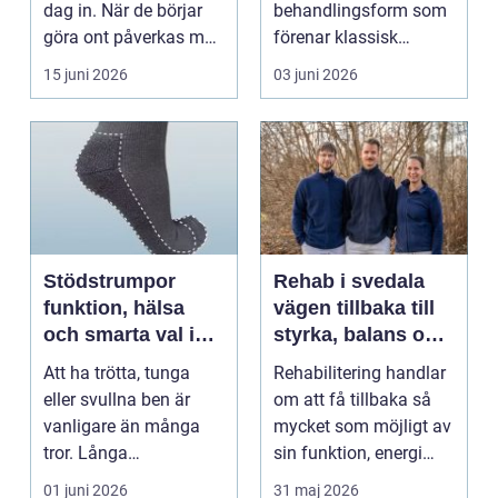
dag in. När de börjar
behandlingsform som
göra ont påverkas mer
förenar klassisk
än bara stegen sö...
massage med
15 juni 2026
03 juni 2026
energibas...
Stödstrumpor
Rehab i svedala
funktion, hälsa
vägen tillbaka till
och smarta val i
styrka, balans och
vardagen
vardag
Att ha trötta, tunga
Rehabilitering handlar
eller svullna ben är
om att få tillbaka så
vanligare än många
mycket som möjligt av
tror. Långa
sin funktion, energi
arbetsdagar på hårda
och trygghet...
01 juni 2026
31 maj 2026