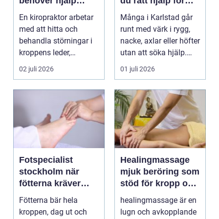
behöver hjälp
du rätt hjälp för
tillbaka
kroppen
En kiropraktor arbetar
Många i Karlstad går
med att hitta och
runt med värk i rygg,
behandla störningar i
nacke, axlar eller höfter
kroppens leder,
utan att söka hjälp.
muskler och
Andra har ...
02 juli 2026
01 juli 2026
nervsyste...
Fotspecialist
Healingmassage
stockholm när
mjuk beröring som
fötterna kräver
stöd för kropp och
mer än vanliga
själ
Fötterna bär hela
healingmassage är en
sulor
kroppen, dag ut och
lugn och avkopplande