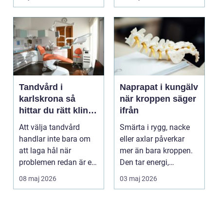
golv, ...
Tandvård i
Naprapat i kungälv
karlskrona så
när kroppen säger
hittar du rätt klinik
ifrån
för långsiktig
Att välja tandvård
Smärta i rygg, nacke
munhälsa
handlar inte bara om
eller axlar påverkar
att laga hål när
mer än bara kroppen.
problemen redan är ett
Den tar energi,
faktum. Det handlar ...
koncentration och
08 maj 2026
03 maj 2026
lus...