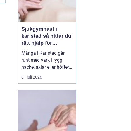
Sjukgymnast i
karlstad så hittar du
rätt hjälp för
kroppen
Många i Karlstad går
runt med värk i rygg,
nacke, axlar eller höfter
utan att söka hjälp.
01 juli 2026
Andra har råkat ut för en
idrottsskada eller
plötsligt fått huvudvärk
och yrsel som vägrar
släppa. En legitimerad
sjukgymnast kan då
göra stor skillnad.
Genom n...