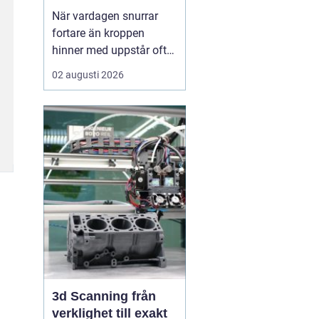
När vardagen snurrar
fortare än kroppen
hinner med uppstår ofta
spänningar, oro och
02 augusti 2026
trötthet som inte går att
vila bort på en helg.
Många börjar då söka
efter metoder som kan
skapa lugn på djupet,
inte bara i tankarna utan
också i kroppen. I den
sökn...
3d Scanning från
verklighet till exakt