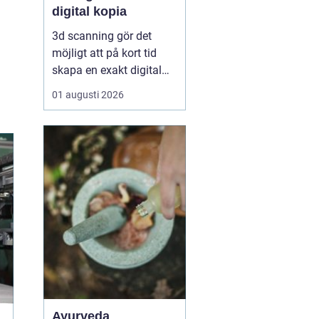
digital kopia
3d scanning gör det
möjligt att på kort tid
skapa en exakt digital
kopia av nästan vad
01 augusti 2026
som helst: en liten detalj,
en bil, en hel byggnad
eller en hel fabrik.
Tekniken används i dag
inom industri, bygg,
fastigheter, kulturarv och
infrastruktur för at...
Ayurveda