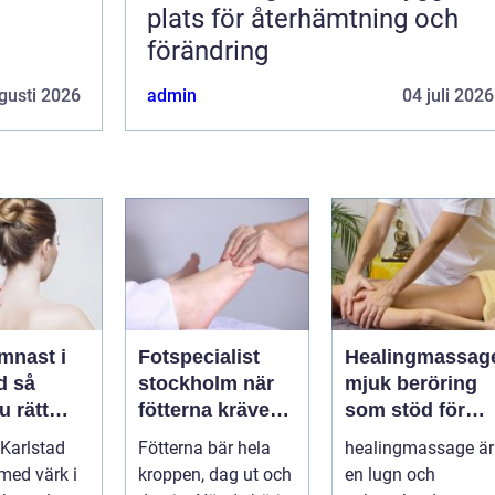
plats för återhämtning och
förändring
gusti 2026
admin
04 juli 2026
mnast i
Fotspecialist
Healingmassag
så
stockholm när
mjuk beröring
u rätt
fötterna kräver
som stöd för
ör
mer än vanliga
kropp och själ
Karlstad
Fötterna bär hela
healingmassage är
n
sulor
 med värk i
kroppen, dag ut och
en lugn och