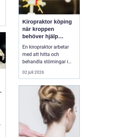
Kiropraktor köping
när kroppen
behöver hjälp
tillbaka
En kiropraktor arbetar
med att hitta och
behandla störningar i
kroppens leder, muskler
02 juli 2026
och nervsystem. Målet
är ofta enkelt: mindre
smärta, bättre rörlighet
och en vardag som
fungerar igen.
Kiropraktik passar
många som kämpar
med återkommande
ryggont...