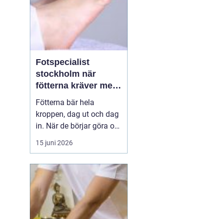
Fotspecialist
stockholm när
fötterna kräver mer
än vanliga sulor
Fötterna bär hela
kroppen, dag ut och dag
in. När de börjar göra ont
påverkas mer än bara
15 juni 2026
stegen sömn, träning,
arbete och humör kan bli
lidande. Många försöker
länge med egenvård,
inlägg från sportbutiken
eller vila, men