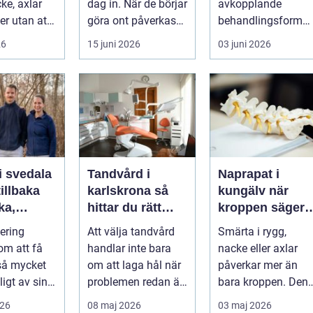
ke, axlar
dag in. När de börjar
avkopplande
ter utan att
göra ont påverkas
behandlingsform
lp. Andra
mer än bara stegen
som förenar
26
15 juni 2026
03 juni 2026
sö...
klassisk massage
med energibas...
i svedala
Tandvård i
Naprapat i
illbaka
karlskrona så
kungälv när
rka,
hittar du rätt
kroppen säger
 och
klinik för
ifrån
tering
Att välja tandvård
Smärta i rygg,
långsiktig
om att få
handlar inte bara
nacke eller axlar
munhälsa
 så mycket
om att laga hål när
påverkar mer än
igt av sin
problemen redan är
bara kroppen. Den
, energi och
ett faktum. Det
tar energi,
026
08 maj 2026
03 maj 2026