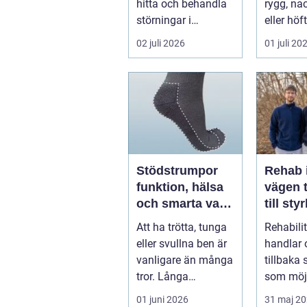
hitta och behandla
rygg, nac
störningar i
eller höf
kroppens leder,
söka hjä
02 juli 2026
01 juli 20
muskler och
har ...
nervsyste...
Stödstrumpor
Rehab 
funktion, hälsa
vägen t
och smarta val i
till sty
vardagen
balans
Att ha trötta, tunga
Rehabili
vardag
eller svullna ben är
handlar 
vanligare än många
tillbaka
tror. Långa
som möjl
arbetsdagar på
funktion
01 juni 2026
31 maj 2