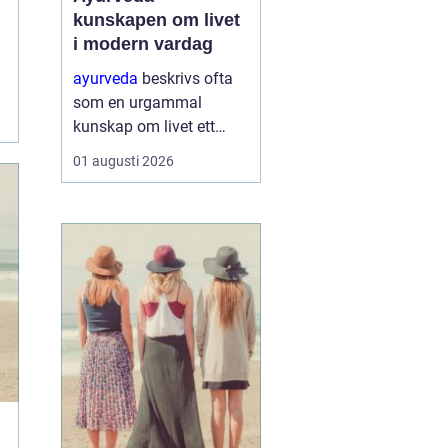
kunskapen om livet
i modern vardag
ayurveda
beskrivs ofta
som en urgammal
kunskap om livet ett
praktiskt system för
01 augusti 2026
hälsa som förenar kropp,
sinne och omgivning. I
stället för att enbart
fokusera på symptom
försöker ayurvedan
förstå varf...