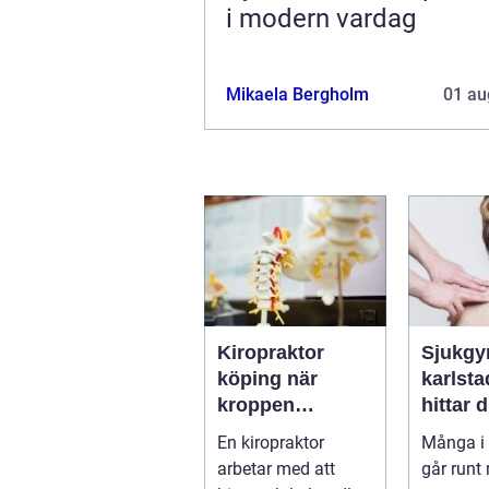
i modern vardag
Mikaela Bergholm
01 au
Kiropraktor
Sjukgy
köping när
karlstad 
kroppen
hittar d
behöver hjälp
hjälp f
En kiropraktor
Många i 
tillbaka
kroppe
arbetar med att
går runt