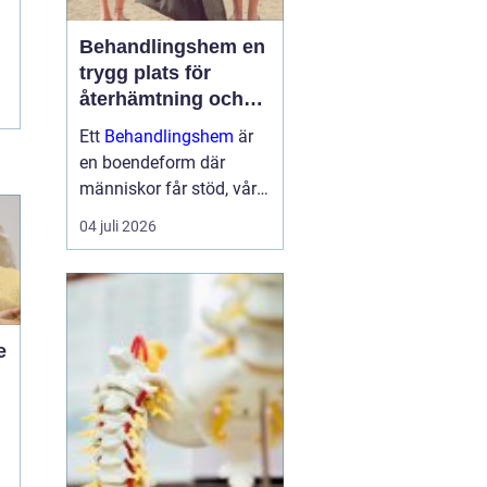
Behandlingshem en
trygg plats för
återhämtning och
förändring
Ett
Behandlingshem
är
en boendeform där
människor får stöd, vård
och struktur under en
04 juli 2026
period i livet när det
egna nätverket eller
öppenvården inte räcker.
Målet är att skapa
trygghet, stabilitet och
e
förutsättni...