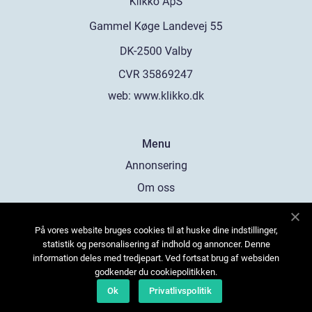
web:
www.klikko.dk
Menu
Annonsering
Om oss
Cookies
På vores website bruges cookies til at huske dine indstillinger,
Kontakta oss
statistik og personalisering af indhold og annoncer. Denne
Sitemap
information deles med tredjepart. Ved fortsat brug af websiden
godkender du cookiepolitikken.
Ok
Privatlivspolitik