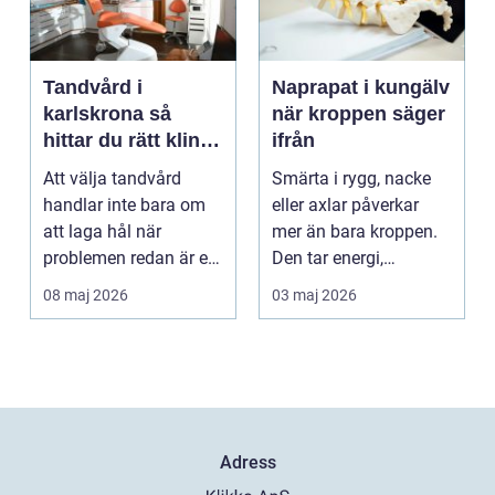
Tandvård i
Naprapat i kungälv
karlskrona så
när kroppen säger
hittar du rätt klinik
ifrån
för långsiktig
Att välja tandvård
Smärta i rygg, nacke
munhälsa
handlar inte bara om
eller axlar påverkar
att laga hål när
mer än bara kroppen.
problemen redan är ett
Den tar energi,
faktum. Det handlar ...
koncentration och
08 maj 2026
03 maj 2026
lus...
Adress