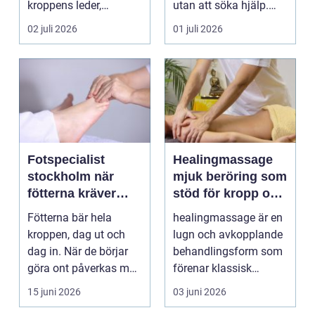
kroppens leder,
utan att söka hjälp.
muskler och
Andra har ...
02 juli 2026
01 juli 2026
nervsyste...
Fotspecialist
Healingmassage
stockholm när
mjuk beröring som
fötterna kräver
stöd för kropp och
mer än vanliga
själ
Fötterna bär hela
healingmassage är en
sulor
kroppen, dag ut och
lugn och avkopplande
dag in. När de börjar
behandlingsform som
göra ont påverkas mer
förenar klassisk
än bara stegen sö...
massage med
15 juni 2026
03 juni 2026
energibas...