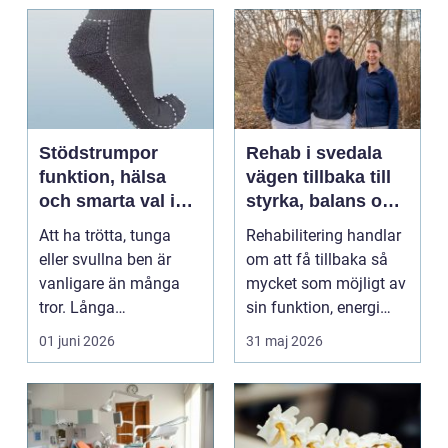
Stödstrumpor
Rehab i svedala
funktion, hälsa
vägen tillbaka till
och smarta val i
styrka, balans och
vardagen
vardag
Att ha trötta, tunga
Rehabilitering handlar
eller svullna ben är
om att få tillbaka så
vanligare än många
mycket som möjligt av
tror. Långa
sin funktion, energi
arbetsdagar på hårda
och trygghet...
01 juni 2026
31 maj 2026
golv, ...