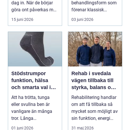
dag in. När de börjar
behandlingsform som
göra ont påverkas mer
förenar klassisk
än bara stegen sö...
massage med
15 juni 2026
03 juni 2026
energibas...
Stödstrumpor
Rehab i svedala
funktion, hälsa
vägen tillbaka till
och smarta val i
styrka, balans och
vardagen
vardag
Att ha trötta, tunga
Rehabilitering handlar
eller svullna ben är
om att få tillbaka så
vanligare än många
mycket som möjligt av
tror. Långa
sin funktion, energi
arbetsdagar på hårda
och trygghet...
01 juni 2026
31 maj 2026