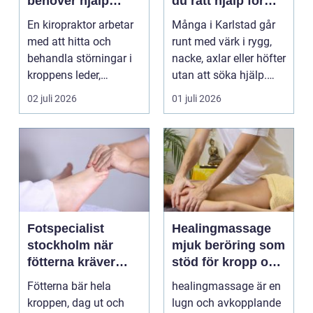
behöver hjälp
du rätt hjälp för
tillbaka
kroppen
En kiropraktor arbetar
Många i Karlstad går
med att hitta och
runt med värk i rygg,
behandla störningar i
nacke, axlar eller höfter
kroppens leder,
utan att söka hjälp.
muskler och
Andra har ...
02 juli 2026
01 juli 2026
nervsyste...
Fotspecialist
Healingmassage
stockholm när
mjuk beröring som
fötterna kräver
stöd för kropp och
mer än vanliga
själ
Fötterna bär hela
healingmassage är en
sulor
kroppen, dag ut och
lugn och avkopplande