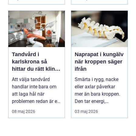
golv, ...
Tandvård i
Naprapat i kungälv
karlskrona så
när kroppen säger
hittar du rätt klinik
ifrån
för långsiktig
Att välja tandvård
Smärta i rygg, nacke
munhälsa
handlar inte bara om
eller axlar påverkar
att laga hål när
mer än bara kroppen.
problemen redan är ett
Den tar energi,
faktum. Det handlar ...
koncentration och
08 maj 2026
03 maj 2026
lus...