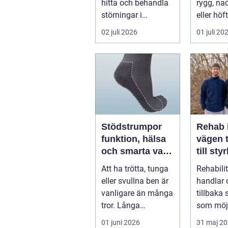
hitta och behandla
rygg, nac
störningar i
eller höf
kroppens leder,
söka hjä
02 juli 2026
01 juli 20
muskler och
har ...
nervsyste...
Stödstrumpor
Rehab 
funktion, hälsa
vägen t
och smarta val i
till sty
vardagen
balans
Att ha trötta, tunga
Rehabili
vardag
eller svullna ben är
handlar 
vanligare än många
tillbaka
tror. Långa
som möjl
arbetsdagar på
funktion
01 juni 2026
31 maj 2