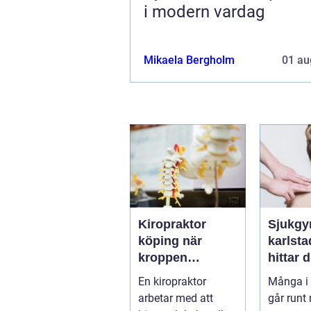
i modern vardag
Mikaela Bergholm
01 au
Kiropraktor
Sjukgy
köping när
karlstad 
kroppen
hittar d
behöver hjälp
hjälp f
En kiropraktor
Många i 
tillbaka
kroppe
arbetar med att
går runt