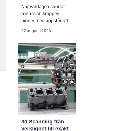
När vardagen snurrar
fortare än kroppen
hinner med uppstår ofta
spänningar, oro och
02 augusti 2026
trötthet som inte går att
vila bort på en helg.
Många börjar då söka
efter metoder som kan
skapa lugn på djupet,
inte bara i tankarna utan
också i kroppen. I den
sökn...
3d Scanning från
verklighet till exakt