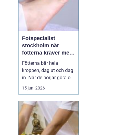
Fotspecialist
stockholm när
fötterna kräver mer
än vanliga sulor
Fötterna bär hela
kroppen, dag ut och dag
in. När de börjar göra ont
påverkas mer än bara
15 juni 2026
stegen sömn, träning,
arbete och humör kan bli
lidande. Många försöker
länge med egenvård,
inlägg från sportbutiken
eller vila, men