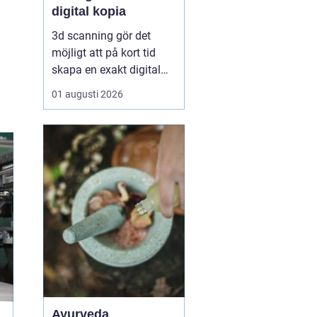
digital kopia
3d scanning gör det
möjligt att på kort tid
skapa en exakt digital
kopia av nästan vad
01 augusti 2026
som helst: en liten detalj,
en bil, en hel byggnad
eller en hel fabrik.
Tekniken används i dag
inom industri, bygg,
fastigheter, kulturarv och
infrastruktur för at...
Ayurveda