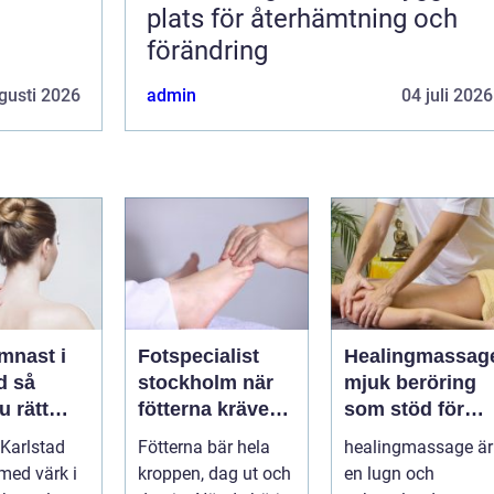
plats för återhämtning och
förändring
gusti 2026
admin
04 juli 2026
mnast i
Fotspecialist
Healingmassag
så
stockholm när
mjuk beröring
u rätt
fötterna kräver
som stöd för
ör
mer än vanliga
kropp och själ
Karlstad
Fötterna bär hela
healingmassage är
n
sulor
 med värk i
kroppen, dag ut och
en lugn och