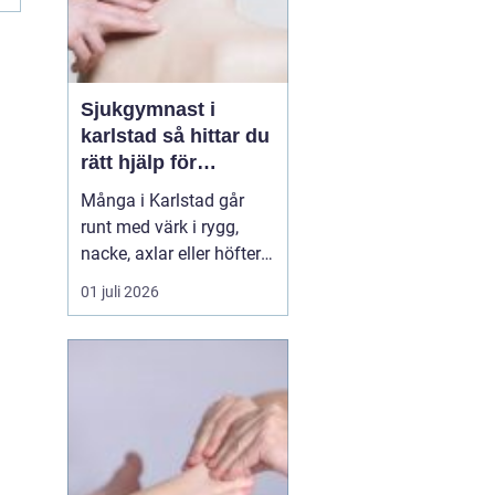
Sjukgymnast i
karlstad så hittar du
rätt hjälp för
kroppen
Många i Karlstad går
runt med värk i rygg,
nacke, axlar eller höfter
utan att söka hjälp.
01 juli 2026
Andra har råkat ut för en
idrottsskada eller
plötsligt fått huvudvärk
och yrsel som vägrar
släppa. En legitimerad
sjukgymnast kan då
göra stor skillnad.
Genom n...