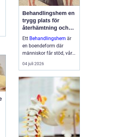
Behandlingshem en
trygg plats för
återhämtning och
förändring
Ett
Behandlingshem
är
en boendeform där
människor får stöd, vård
och struktur under en
04 juli 2026
period i livet när det
egna nätverket eller
öppenvården inte räcker.
Målet är att skapa
trygghet, stabilitet och
e
förutsättni...