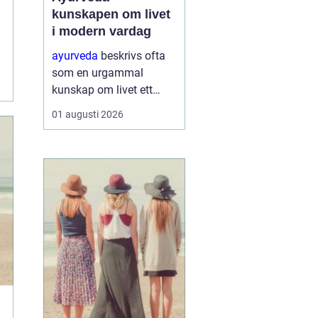
kunskapen om livet
i modern vardag
ayurveda
beskrivs ofta
som en urgammal
kunskap om livet ett
praktiskt system för
01 augusti 2026
hälsa som förenar kropp,
sinne och omgivning. I
stället för att enbart
fokusera på symptom
försöker ayurvedan
förstå varf...