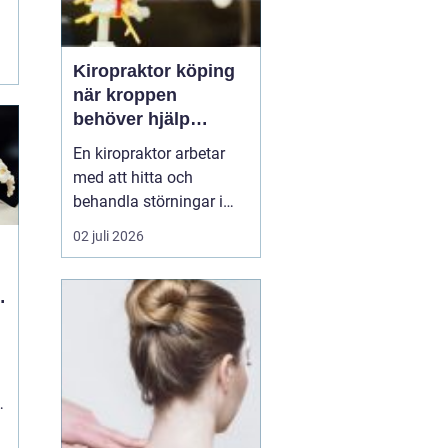
Kiropraktor köping
när kroppen
behöver hjälp
tillbaka
En kiropraktor arbetar
med att hitta och
behandla störningar i
kroppens leder, muskler
02 juli 2026
och nervsystem. Målet
är ofta enkelt: mindre
smärta, bättre rörlighet
och en vardag som
fungerar igen.
Kiropraktik passar
många som kämpar
med återkommande
ryggont...