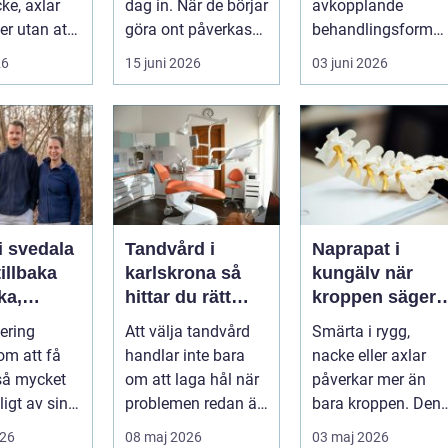
ke, axlar
dag in. När de börjar
avkopplande
ter utan att
göra ont påverkas
behandlingsform
lp. Andra
mer än bara stegen
som förenar
26
15 juni 2026
03 juni 2026
sö...
klassisk massage
med energibas...
i svedala
Tandvård i
Naprapat i
illbaka
karlskrona så
kungälv när
rka,
hittar du rätt
kroppen säger
 och
klinik för
ifrån
tering
Att välja tandvård
Smärta i rygg,
långsiktig
om att få
handlar inte bara
nacke eller axlar
munhälsa
 så mycket
om att laga hål när
påverkar mer än
igt av sin
problemen redan är
bara kroppen. Den
, energi och
ett faktum. Det
tar energi,
026
08 maj 2026
03 maj 2026