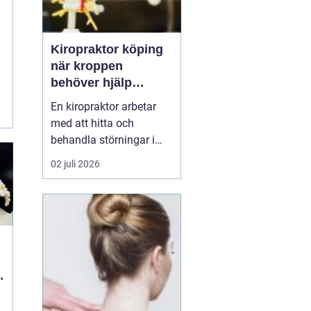
Kiropraktor köping
när kroppen
behöver hjälp
tillbaka
En kiropraktor arbetar
med att hitta och
behandla störningar i
kroppens leder, muskler
02 juli 2026
och nervsystem. Målet
är ofta enkelt: mindre
smärta, bättre rörlighet
och en vardag som
fungerar igen.
Kiropraktik passar
många som kämpar
med återkommande
ryggont...