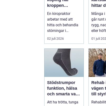
kroppen
hittar d
behöver hjälp
hjälp f
En kiropraktor
Många i 
tillbaka
kroppe
arbetar med att
går runt
hitta och behandla
rygg, nac
störningar i
eller höf
kroppens leder,
söka hjä
02 juli 2026
01 juli 20
muskler och
har ...
nervsyste...
Stödstrumpor
Rehab 
funktion, hälsa
vägen t
och smarta val i
till sty
vardagen
balans
Att ha trötta, tunga
Rehabili
vardag