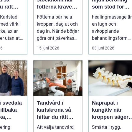
u rätt
fötterna kräver
som stöd för
ör
mer än vanliga
kropp och själ
Karlstad
Fötterna bär hela
healingmassage är
n
sulor
 med värk i
kroppen, dag ut och
en lugn och
ke, axlar
dag in. När de börjar
avkopplande
ter utan att
göra ont påverkas
behandlingsform
lp. Andra
mer än bara stegen
som förenar
26
15 juni 2026
03 juni 2026
sö...
klassisk massage
med energibas...
i svedala
Tandvård i
Naprapat i
illbaka
karlskrona så
kungälv när
rka,
hittar du rätt
kroppen säger
 och
klinik för
ifrån
tering
Att välja tandvård
Smärta i rygg,
långsiktig