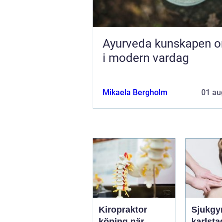
Ayurveda kunskapen om livet
i modern vardag
Mikaela Bergholm
01 au
Kiropraktor
Sjukgy
köping när
karlstad 