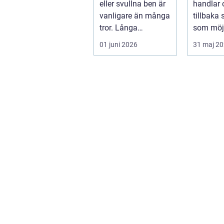
eller svullna ben är
handlar 
vanligare än många
tillbaka
tror. Långa
som möjl
arbetsdagar på
funktion
01 juni 2026
31 maj 2
hårda golv, ...
trygghet.