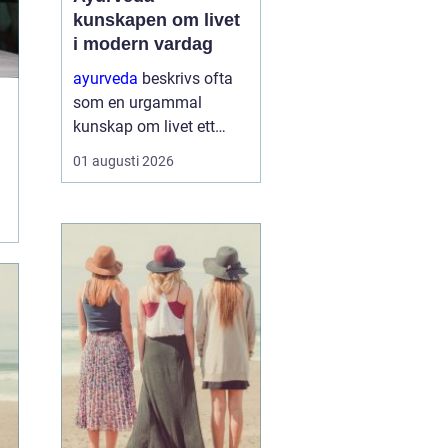
kunskapen om livet
i modern vardag
ayurveda
beskrivs ofta
som en urgammal
kunskap om livet ett
praktiskt system för
01 augusti 2026
hälsa som förenar kropp,
sinne och omgivning. I
stället för att enbart
fokusera på symptom
försöker ayurvedan
förstå varf...