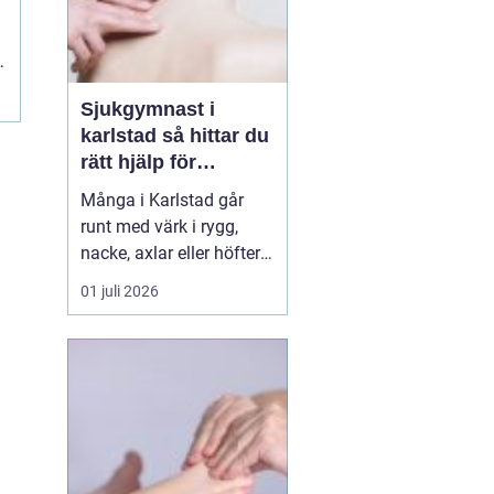
Sjukgymnast i
karlstad så hittar du
rätt hjälp för
kroppen
Många i Karlstad går
runt med värk i rygg,
nacke, axlar eller höfter
utan att söka hjälp.
01 juli 2026
Andra har råkat ut för en
idrottsskada eller
plötsligt fått huvudvärk
och yrsel som vägrar
släppa. En legitimerad
sjukgymnast kan då
göra stor skillnad.
Genom n...