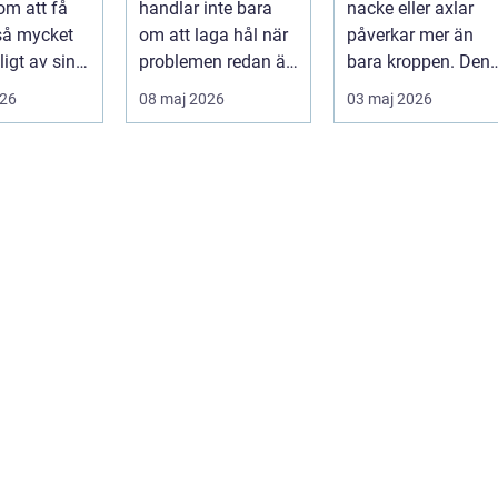
om att få
handlar inte bara
nacke eller axlar
munhälsa
 så mycket
om att laga hål när
påverkar mer än
igt av sin
problemen redan är
bara kroppen. Den
, energi och
ett faktum. Det
tar energi,
026
08 maj 2026
03 maj 2026
..
handlar ...
koncentration och
lus...