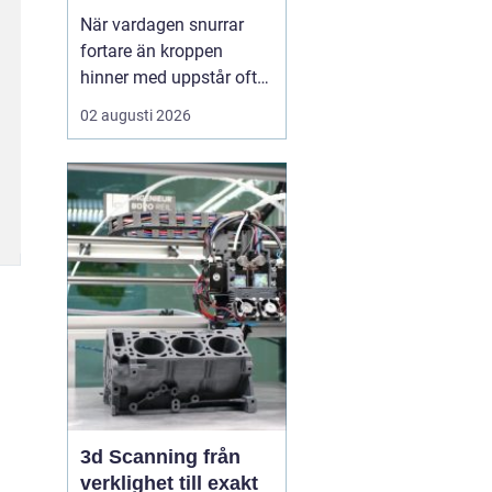
När vardagen snurrar
fortare än kroppen
hinner med uppstår ofta
spänningar, oro och
02 augusti 2026
trötthet som inte går att
vila bort på en helg.
Många börjar då söka
efter metoder som kan
skapa lugn på djupet,
inte bara i tankarna utan
också i kroppen. I den
sökn...
3d Scanning från
verklighet till exakt