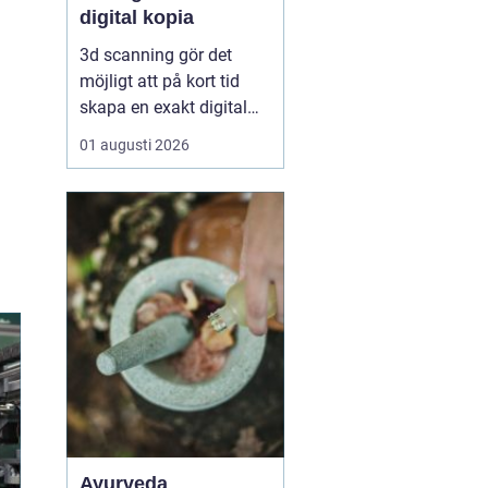
digital kopia
3d scanning gör det
möjligt att på kort tid
skapa en exakt digital
kopia av nästan vad
01 augusti 2026
som helst: en liten detalj,
en bil, en hel byggnad
eller en hel fabrik.
Tekniken används i dag
inom industri, bygg,
fastigheter, kulturarv och
infrastruktur för at...
Ayurveda