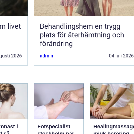
Behandlingshem en trygg
plats för återhämtning och
förändring
gusti 2026
admin
04 juli 2026
mnast i
Fotspecialist
Healingmassag
så
stockholm när
mjuk beröring