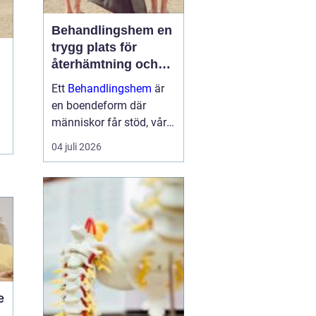
Behandlingshem en
trygg plats för
återhämtning och
förändring
Ett
Behandlingshem
är
en boendeform där
människor får stöd, vård
och struktur under en
04 juli 2026
period i livet när det
egna nätverket eller
öppenvården inte räcker.
Målet är att skapa
trygghet, stabilitet och
förutsättni...
e