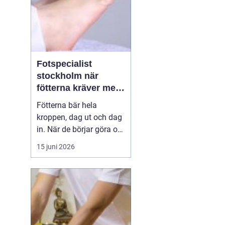
Fotspecialist
stockholm när
fötterna kräver mer
än vanliga sulor
Fötterna bär hela
kroppen, dag ut och dag
in. När de börjar göra ont
påverkas mer än bara
15 juni 2026
stegen sömn, träning,
arbete och humör kan bli
lidande. Många försöker
länge med egenvård,
inlägg från sportbutiken
eller vila, men