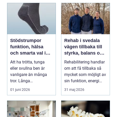
Stödstrumpor
Rehab i svedala
funktion, hälsa
vägen tillbaka till
och smarta val i
styrka, balans och
vardagen
vardag
Att ha trötta, tunga
Rehabilitering handlar
eller svullna ben är
om att få tillbaka så
vanligare än många
mycket som möjligt av
tror. Långa
sin funktion, energi
arbetsdagar på hårda
och trygghet...
01 juni 2026
31 maj 2026
golv, ...