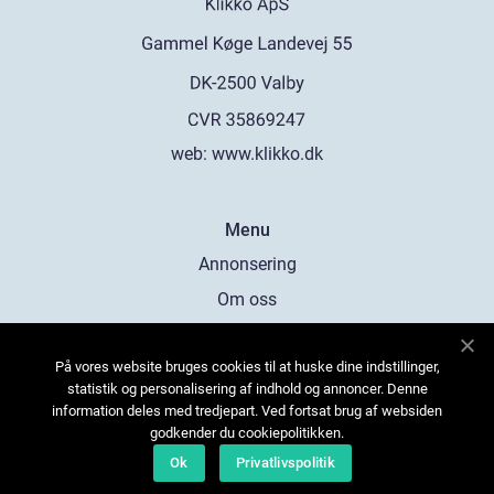
web:
www.klikko.dk
Menu
Annonsering
Om oss
Cookies
På vores website bruges cookies til at huske dine indstillinger,
Kontakta oss
statistik og personalisering af indhold og annoncer. Denne
Sitemap
information deles med tredjepart. Ved fortsat brug af websiden
godkender du cookiepolitikken.
Ok
Privatlivspolitik