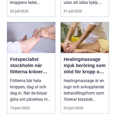
kroppens leder,
utan att söka hjälp.
muskler och
Andra har ...
02 juli 2026
01 juli 2026
nervsyste...
Fotspecialist
Healingmassage
stockholm när
mjuk beröring som
fötterna kräver
stöd för kropp och
mer än vanliga
själ
Fötterna bär hela
healingmassage är en
sulor
kroppen, dag ut och
lugn och avkopplande
dag in. När de börjar
behandlingsform som
göra ont påverkas mer
förenar klassisk
än bara stegen sö...
massage med
15 juni 2026
03 juni 2026
energibas...