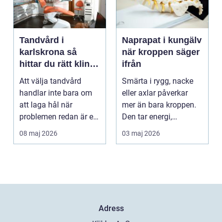
Tandvård i
Naprapat i kungälv
karlskrona så
när kroppen säger
hittar du rätt klinik
ifrån
för långsiktig
Att välja tandvård
Smärta i rygg, nacke
munhälsa
handlar inte bara om
eller axlar påverkar
att laga hål när
mer än bara kroppen.
problemen redan är ett
Den tar energi,
faktum. Det handlar ...
koncentration och
08 maj 2026
03 maj 2026
lus...
Adress