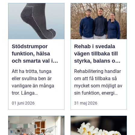
Stödstrumpor
Rehab i svedala
funktion, hälsa
vägen tillbaka till
och smarta val i
styrka, balans och
vardagen
vardag
Att ha trötta, tunga
Rehabilitering handlar
eller svullna ben är
om att få tillbaka så
vanligare än många
mycket som möjligt av
tror. Långa
sin funktion, energi
arbetsdagar på hårda
och trygghet...
01 juni 2026
31 maj 2026
golv, ...