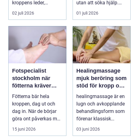
kroppens leder,
utan att söka hjälp.
muskler och
Andra har ...
02 juli 2026
01 juli 2026
nervsyste...
Fotspecialist
Healingmassage
stockholm när
mjuk beröring som
fötterna kräver
stöd för kropp och
mer än vanliga
själ
Fötterna bär hela
healingmassage är en
sulor
kroppen, dag ut och
lugn och avkopplande
dag in. När de börjar
behandlingsform som
göra ont påverkas mer
förenar klassisk
än bara stegen sö...
massage med
15 juni 2026
03 juni 2026
energibas...