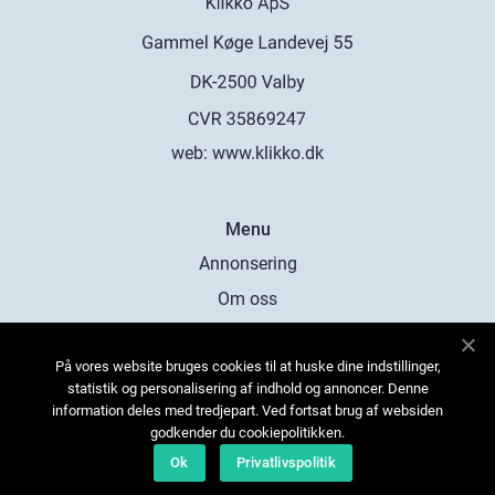
web:
www.klikko.dk
Menu
Annonsering
Om oss
Cookies
På vores website bruges cookies til at huske dine indstillinger,
Kontakta oss
statistik og personalisering af indhold og annoncer. Denne
Sitemap
information deles med tredjepart. Ved fortsat brug af websiden
godkender du cookiepolitikken.
Ok
Privatlivspolitik