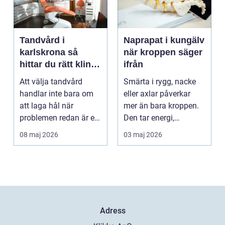
Tandvård i
Naprapat i kungälv
karlskrona så
när kroppen säger
hittar du rätt klinik
ifrån
för långsiktig
Att välja tandvård
Smärta i rygg, nacke
munhälsa
handlar inte bara om
eller axlar påverkar
att laga hål när
mer än bara kroppen.
problemen redan är ett
Den tar energi,
faktum. Det handlar ...
koncentration och
08 maj 2026
03 maj 2026
lus...
Adress