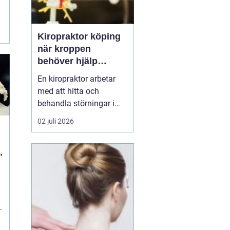
Kiropraktor köping
när kroppen
behöver hjälp
tillbaka
En kiropraktor arbetar
med att hitta och
behandla störningar i
kroppens leder, muskler
02 juli 2026
och nervsystem. Målet
är ofta enkelt: mindre
smärta, bättre rörlighet
och en vardag som
fungerar igen.
Kiropraktik passar
många som kämpar
med återkommande
ryggont...