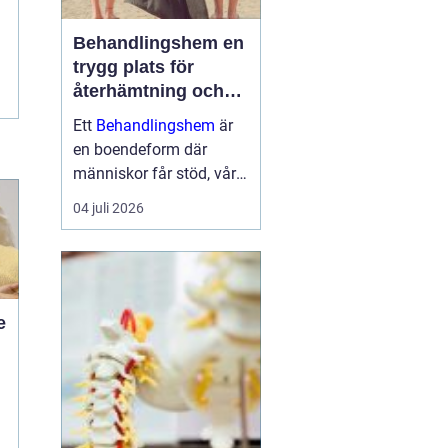
Behandlingshem en
trygg plats för
återhämtning och
förändring
Ett
Behandlingshem
är
en boendeform där
människor får stöd, vård
och struktur under en
04 juli 2026
period i livet när det
egna nätverket eller
öppenvården inte räcker.
Målet är att skapa
trygghet, stabilitet och
e
förutsättni...