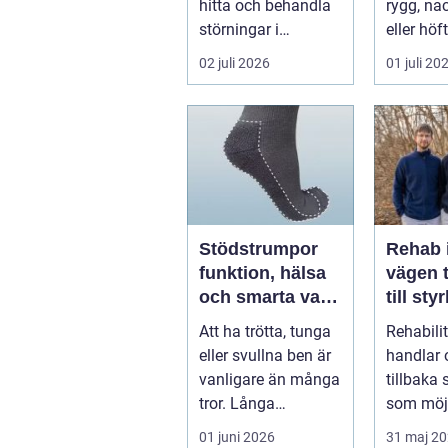
hitta och behandla
rygg, nac
störningar i
eller höf
kroppens leder,
söka hjä
02 juli 2026
01 juli 20
muskler och
har ...
nervsyste...
Stödstrumpor
Rehab 
funktion, hälsa
vägen t
och smarta val i
till sty
vardagen
balans
Att ha trötta, tunga
Rehabili
vardag
eller svullna ben är
handlar 
vanligare än många
tillbaka
tror. Långa
som möjl
arbetsdagar på
funktion
01 juni 2026
31 maj 2