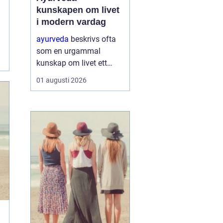
kunskapen om livet
i modern vardag
ayurveda
beskrivs ofta
som en urgammal
kunskap om livet ett
praktiskt system för
01 augusti 2026
hälsa som förenar kropp,
sinne och omgivning. I
stället för att enbart
fokusera på symptom
försöker ayurvedan
förstå varf...