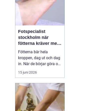
Fotspecialist
stockholm när
fötterna kräver mer
än vanliga sulor
Fötterna bär hela
kroppen, dag ut och dag
in. När de börjar göra ont
påverkas mer än bara
15 juni 2026
stegen sömn, träning,
arbete och humör kan bli
lidande. Många försöker
länge med egenvård,
inlägg från sportbutiken
eller vila, men