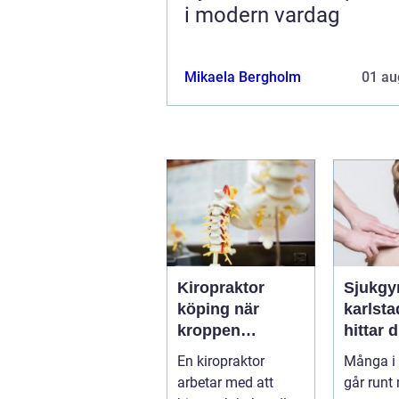
i modern vardag
Mikaela Bergholm
01 au
Kiropraktor
Sjukgy
köping när
karlstad 
kroppen
hittar d
behöver hjälp
hjälp f
En kiropraktor
Många i 
tillbaka
kroppe
arbetar med att
går runt