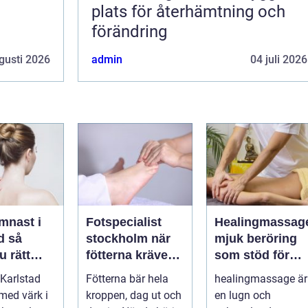
plats för återhämtning och
förändring
gusti 2026
admin
04 juli 2026
mnast i
Fotspecialist
Healingmassag
så
stockholm när
mjuk beröring
u rätt
fötterna kräver
som stöd för
ör
mer än vanliga
kropp och själ
Karlstad
Fötterna bär hela
healingmassage är
n
sulor
 med värk i
kroppen, dag ut och
en lugn och