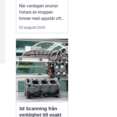
När vardagen snurrar
fortare än kroppen
hinner med uppstår ofta
spänningar, oro och
02 augusti 2026
trötthet som inte går att
vila bort på en helg.
Många börjar då söka
efter metoder som kan
skapa lugn på djupet,
inte bara i tankarna utan
också i kroppen. I den
sökn...
3d Scanning från
verklighet till exakt