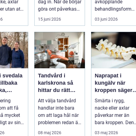
ke, axlar
dag in. När de börjar
avkopplande
ter utan att
göra ont påverkas
behandlingsform
lp. Andra
mer än bara stegen
som förenar
26
15 juni 2026
03 juni 2026
sö...
klassisk massage
med energibas...
i svedala
Tandvård i
Naprapat i
illbaka
karlskrona så
kungälv när
rka,
hittar du rätt
kroppen säger
 och
klinik för
ifrån
tering
Att välja tandvård
Smärta i rygg,
långsiktig
om att få
handlar inte bara
nacke eller axlar
munhälsa
 så mycket
om att laga hål när
påverkar mer än
igt av sin
problemen redan är
bara kroppen. Den
, energi och
ett faktum. Det
tar energi,
026
08 maj 2026
03 maj 2026