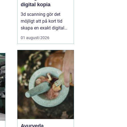
digital kopia
3d scanning gör det
möjligt att på kort tid
skapa en exakt digital
kopia av nästan vad
01 augusti 2026
som helst: en liten detalj,
en bil, en hel byggnad
eller en hel fabrik.
Tekniken används i dag
inom industri, bygg,
fastigheter, kulturarv och
infrastruktur för at...
Ayurveda