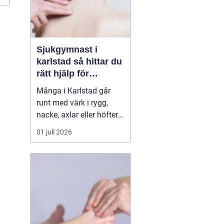
Sjukgymnast i
karlstad så hittar du
rätt hjälp för
kroppen
Många i Karlstad går
runt med värk i rygg,
nacke, axlar eller höfter
utan att söka hjälp.
01 juli 2026
Andra har råkat ut för en
idrottsskada eller
plötsligt fått huvudvärk
och yrsel som vägrar
släppa. En legitimerad
sjukgymnast kan då
göra stor skillnad.
Genom n...