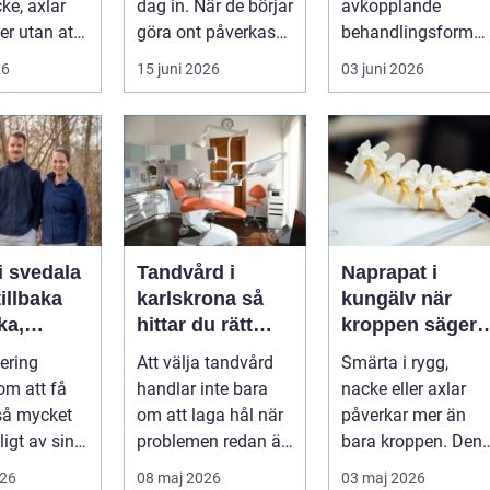
ke, axlar
dag in. När de börjar
avkopplande
ter utan att
göra ont påverkas
behandlingsform
lp. Andra
mer än bara stegen
som förenar
26
15 juni 2026
03 juni 2026
sö...
klassisk massage
med energibas...
i svedala
Tandvård i
Naprapat i
illbaka
karlskrona så
kungälv när
rka,
hittar du rätt
kroppen säger
 och
klinik för
ifrån
tering
Att välja tandvård
Smärta i rygg,
långsiktig
om att få
handlar inte bara
nacke eller axlar
munhälsa
 så mycket
om att laga hål när
påverkar mer än
igt av sin
problemen redan är
bara kroppen. Den
, energi och
ett faktum. Det
tar energi,
026
08 maj 2026
03 maj 2026