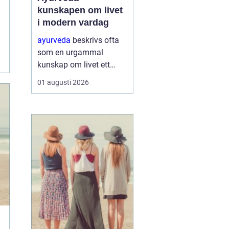
kunskapen om livet
i modern vardag
ayurveda
beskrivs ofta
som en urgammal
kunskap om livet ett
praktiskt system för
01 augusti 2026
hälsa som förenar kropp,
sinne och omgivning. I
stället för att enbart
fokusera på symptom
försöker ayurvedan
förstå varf...