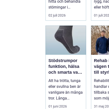
hitta och behandla
rygg, nac
störningar i
eller höf
kroppens leder,
söka hjä
02 juli 2026
01 juli 20
muskler och
har ...
nervsyste...
Stödstrumpor
Rehab 
funktion, hälsa
vägen t
och smarta val i
till sty
vardagen
balans
Att ha trötta, tunga
Rehabili
vardag
eller svullna ben är
handlar 
vanligare än många
tillbaka
tror. Långa
som möjl
arbetsdagar på
funktion
01 juni 2026
31 maj 2