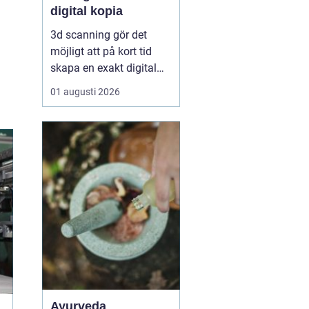
digital kopia
3d scanning gör det
möjligt att på kort tid
skapa en exakt digital
kopia av nästan vad
01 augusti 2026
som helst: en liten detalj,
en bil, en hel byggnad
eller en hel fabrik.
Tekniken används i dag
inom industri, bygg,
fastigheter, kulturarv och
infrastruktur för at...
Ayurveda