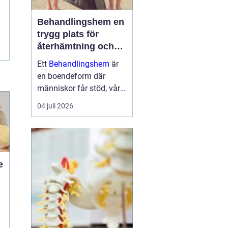
Behandlingshem en
trygg plats för
återhämtning och
förändring
Ett
Behandlingshem
är
en boendeform där
människor får stöd, vård
och struktur under en
04 juli 2026
period i livet när det
egna nätverket eller
öppenvården inte räcker.
Målet är att skapa
trygghet, stabilitet och
e
förutsättni...