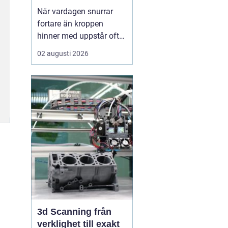
När vardagen snurrar
fortare än kroppen
hinner med uppstår ofta
spänningar, oro och
02 augusti 2026
trötthet som inte går att
vila bort på en helg.
Många börjar då söka
efter metoder som kan
skapa lugn på djupet,
inte bara i tankarna utan
också i kroppen. I den
sökn...
3d Scanning från
verklighet till exakt