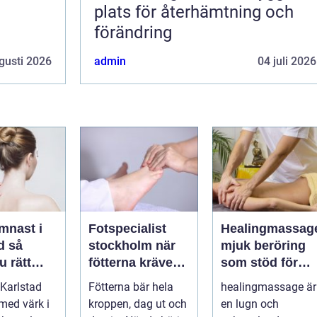
plats för återhämtning och
förändring
gusti 2026
admin
04 juli 2026
mnast i
Fotspecialist
Healingmassag
så
stockholm när
mjuk beröring
u rätt
fötterna kräver
som stöd för
ör
mer än vanliga
kropp och själ
Karlstad
Fötterna bär hela
healingmassage är
n
sulor
 med värk i
kroppen, dag ut och
en lugn och