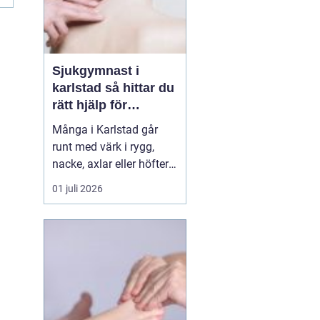
Sjukgymnast i
karlstad så hittar du
rätt hjälp för
kroppen
Många i Karlstad går
runt med värk i rygg,
nacke, axlar eller höfter
utan att söka hjälp.
01 juli 2026
Andra har råkat ut för en
idrottsskada eller
plötsligt fått huvudvärk
och yrsel som vägrar
släppa. En legitimerad
sjukgymnast kan då
göra stor skillnad.
Genom n...