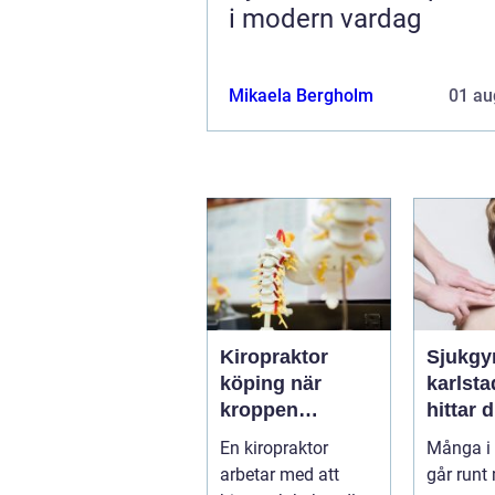
i modern vardag
Mikaela Bergholm
01 au
Kiropraktor
Sjukgy
köping när
karlstad 
kroppen
hittar d
behöver hjälp
hjälp f
En kiropraktor
Många i 
tillbaka
kroppe
arbetar med att
går runt