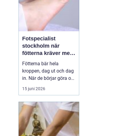
Fotspecialist
stockholm när
fötterna kräver mer
än vanliga sulor
Fötterna bär hela
kroppen, dag ut och dag
in. När de börjar göra ont
påverkas mer än bara
15 juni 2026
stegen sömn, träning,
arbete och humör kan bli
lidande. Många försöker
länge med egenvård,
inlägg från sportbutiken
eller vila, men