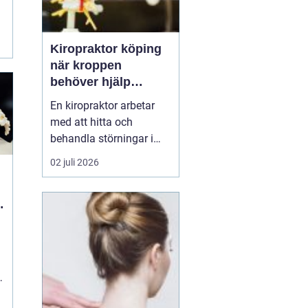
Kiropraktor köping
när kroppen
behöver hjälp
tillbaka
En kiropraktor arbetar
med att hitta och
behandla störningar i
kroppens leder, muskler
02 juli 2026
och nervsystem. Målet
är ofta enkelt: mindre
smärta, bättre rörlighet
och en vardag som
fungerar igen.
Kiropraktik passar
många som kämpar
med återkommande
ryggont...