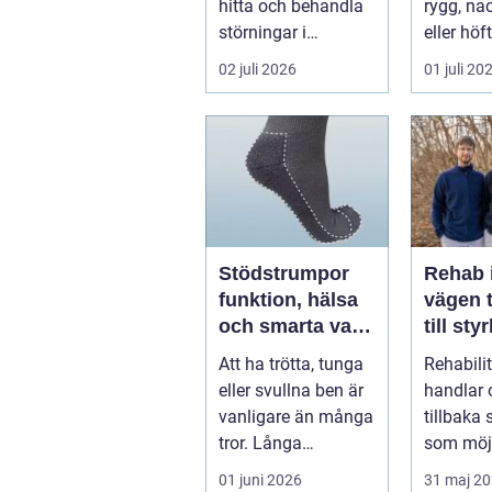
hitta och behandla
rygg, nac
störningar i
eller höf
kroppens leder,
söka hjä
02 juli 2026
01 juli 20
muskler och
har ...
nervsyste...
Stödstrumpor
Rehab 
funktion, hälsa
vägen t
och smarta val i
till sty
vardagen
balans
Att ha trötta, tunga
Rehabili
vardag
eller svullna ben är
handlar 
vanligare än många
tillbaka
tror. Långa
som möjl
arbetsdagar på
funktion
01 juni 2026
31 maj 2