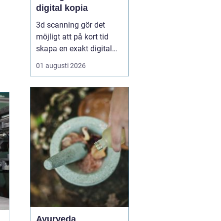
digital kopia
3d scanning gör det
möjligt att på kort tid
skapa en exakt digital
kopia av nästan vad
01 augusti 2026
som helst: en liten detalj,
en bil, en hel byggnad
eller en hel fabrik.
Tekniken används i dag
inom industri, bygg,
fastigheter, kulturarv och
infrastruktur för at...
Ayurveda