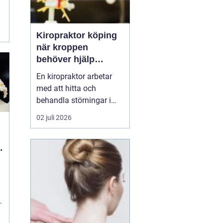
Kiropraktor köping
när kroppen
behöver hjälp
tillbaka
En kiropraktor arbetar
med att hitta och
behandla störningar i
kroppens leder, muskler
02 juli 2026
och nervsystem. Målet
är ofta enkelt: mindre
smärta, bättre rörlighet
och en vardag som
fungerar igen.
Kiropraktik passar
många som kämpar
med återkommande
ryggont...