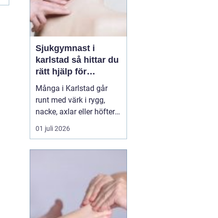
Sjukgymnast i
karlstad så hittar du
rätt hjälp för
kroppen
Många i Karlstad går
runt med värk i rygg,
nacke, axlar eller höfter
utan att söka hjälp.
01 juli 2026
Andra har råkat ut för en
idrottsskada eller
plötsligt fått huvudvärk
och yrsel som vägrar
släppa. En legitimerad
sjukgymnast kan då
göra stor skillnad.
Genom n...