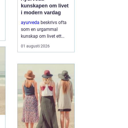
kunskapen om livet
i modern vardag
ayurveda
beskrivs ofta
som en urgammal
kunskap om livet ett
praktiskt system för
01 augusti 2026
hälsa som förenar kropp,
sinne och omgivning. I
stället för att enbart
fokusera på symptom
försöker ayurvedan
förstå varf...