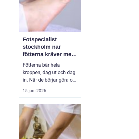
Fotspecialist
stockholm när
fötterna kräver mer
än vanliga sulor
Fötterna bär hela
kroppen, dag ut och dag
in. När de börjar göra ont
påverkas mer än bara
15 juni 2026
stegen sömn, träning,
arbete och humör kan bli
lidande. Många försöker
länge med egenvård,
inlägg från sportbutiken
eller vila, men