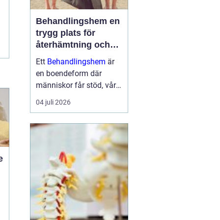
Behandlingshem en
trygg plats för
återhämtning och
förändring
Ett
Behandlingshem
är
en boendeform där
människor får stöd, vård
och struktur under en
04 juli 2026
period i livet när det
egna nätverket eller
öppenvården inte räcker.
Målet är att skapa
trygghet, stabilitet och
e
förutsättni...