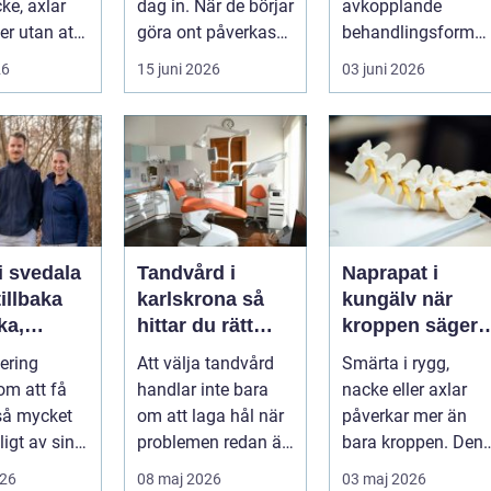
ke, axlar
dag in. När de börjar
avkopplande
ter utan att
göra ont påverkas
behandlingsform
lp. Andra
mer än bara stegen
som förenar
26
15 juni 2026
03 juni 2026
sö...
klassisk massage
med energibas...
i svedala
Tandvård i
Naprapat i
illbaka
karlskrona så
kungälv när
rka,
hittar du rätt
kroppen säger
 och
klinik för
ifrån
tering
Att välja tandvård
Smärta i rygg,
långsiktig
om att få
handlar inte bara
nacke eller axlar
munhälsa
 så mycket
om att laga hål när
påverkar mer än
igt av sin
problemen redan är
bara kroppen. Den
, energi och
ett faktum. Det
tar energi,
026
08 maj 2026
03 maj 2026