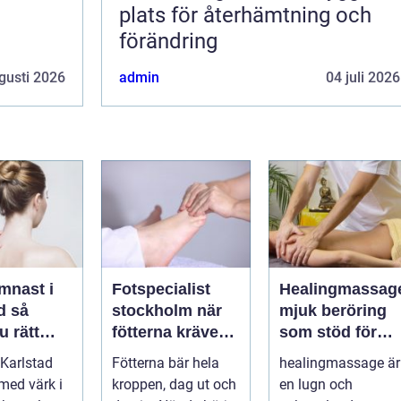
plats för återhämtning och
förändring
gusti 2026
admin
04 juli 2026
mnast i
Fotspecialist
Healingmassag
så
stockholm när
mjuk beröring
u rätt
fötterna kräver
som stöd för
ör
mer än vanliga
kropp och själ
Karlstad
Fötterna bär hela
healingmassage är
n
sulor
 med värk i
kroppen, dag ut och
en lugn och