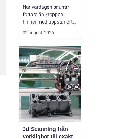
När vardagen snurrar
fortare än kroppen
hinner med uppstår ofta
spänningar, oro och
02 augusti 2026
trötthet som inte går att
vila bort på en helg.
Många börjar då söka
efter metoder som kan
skapa lugn på djupet,
inte bara i tankarna utan
också i kroppen. I den
sökn...
3d Scanning från
verklighet till exakt