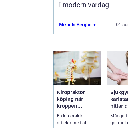
i modern vardag
Mikaela Bergholm
01 au
Kiropraktor
Sjukgy
köping när
karlstad 
kroppen
hittar d
behöver hjälp
hjälp f
En kiropraktor
Många i 
tillbaka
kroppe
arbetar med att
går runt