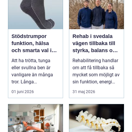
Stödstrumpor
Rehab i svedala
funktion, hälsa
vägen tillbaka till
och smarta val i
styrka, balans och
vardagen
vardag
Att ha trötta, tunga
Rehabilitering handlar
eller svullna ben är
om att få tillbaka så
vanligare än många
mycket som möjligt av
tror. Långa
sin funktion, energi
arbetsdagar på hårda
och trygghet...
01 juni 2026
31 maj 2026
golv, ...