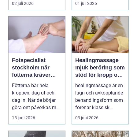
muskler och
Andra har ...
02 juli 2026
01 juli 2026
nervsyste...
Fotspecialist
Healingmassage
stockholm när
mjuk beröring som
fötterna kräver
stöd för kropp och
mer än vanliga
själ
Fötterna bär hela
healingmassage är en
sulor
kroppen, dag ut och
lugn och avkopplande
dag in. När de börjar
behandlingsform som
göra ont påverkas mer
förenar klassisk
än bara stegen sö...
massage med
15 juni 2026
03 juni 2026
energibas...