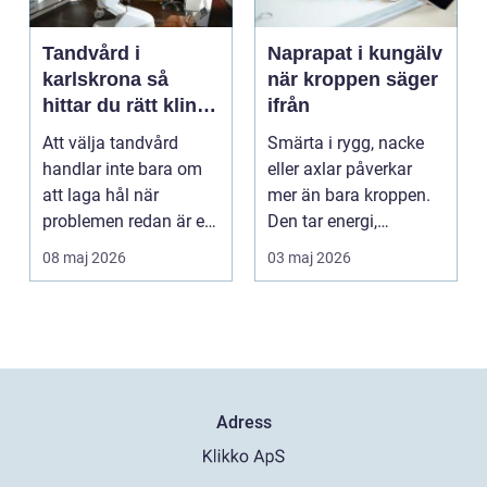
Tandvård i
Naprapat i kungälv
karlskrona så
när kroppen säger
hittar du rätt klinik
ifrån
för långsiktig
Att välja tandvård
Smärta i rygg, nacke
munhälsa
handlar inte bara om
eller axlar påverkar
att laga hål när
mer än bara kroppen.
problemen redan är ett
Den tar energi,
faktum. Det handlar ...
koncentration och
08 maj 2026
03 maj 2026
lus...
Adress